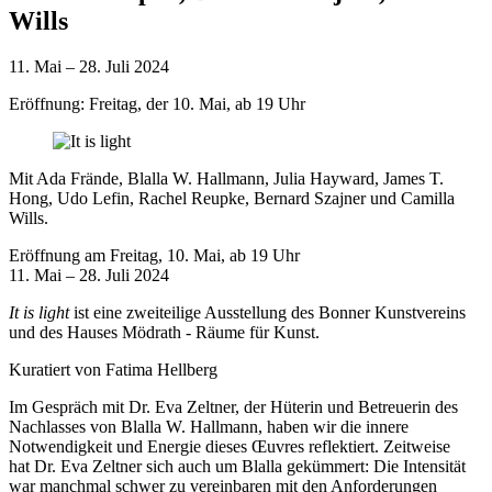
Wills
11. Mai – 28. Juli 2024
Eröffnung: Freitag, der 10. Mai, ab 19 Uhr
Mit
Ada Frände
,
Blalla W. Hallmann
,
Julia Hayward
,
James T.
Hong
,
Udo Lefin
,
Rachel Reupke
,
Bernard Szajner
und
Camilla
Wills
.
Eröffnung am Freitag, 10. Mai, ab 19 Uhr
11. Mai – 28. Juli 2024
It is light
ist eine zweiteilige Ausstellung des Bonner Kunstvereins
und des Hauses Mödrath - Räume für Kunst.
Kuratiert von
Fatima Hellberg
Im Gespräch mit Dr. Eva Zeltner, der Hüterin und Betreuerin des
Nachlasses von Blalla W. Hallmann, haben wir die innere
Notwendigkeit und Energie dieses Œuvres reflektiert. Zeitweise
hat Dr. Eva Zeltner sich auch um Blalla gekümmert: Die Intensität
war manchmal schwer zu vereinbaren mit den Anforderungen