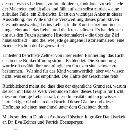
dessen, was es bedeutet, zu funktionieren, funktional zu sein. Jede
der Malereien enthält alles und fällt auf sich selbst zurück – eine
zirkuläre Falle, ein Zirkelwitz. Er ist ein wichtiger Anker in dieser
Ausstellung: der Wille und die Verzweiflung dieses produktiven
Gesamtkunstwerks, das ins Leben, in die Kunst stürzt und in das
umgekehrt auch das Leben und die Kunst stürzen. Es handelt sich
um aus den Fugen geratene Historienmalerei – die über das Ziel
hinausschießt – und die, wie jede gelungene Historienmalerei, eine
Science-Fiction der Gegenwart ist.
Einleitend berichtete Zeltner von ihrer ersten Erinnerung: das Licht,
das in eine Bunkeröffnung strömt. Es blendet. Die Erinnerung
wurde oft erzählt, ihre ursprünglichen Grenzen sind schwer zu
bestimmen. „Wir sind für das Kind verantwortlich, aber wir wissen
nicht, was es für uns empfindet. Die Hälfte der Geschichte fehlt.“
Rückblickend meint sie, dass dies der eigentliche Grund sei, warum
sie sich mit Blallas Werk verbunden fühle: dieses Gespür für Licht,
diese unbändige Lebenskraft, diese Intensität und ein gewisser
hartnäckiger Glaube an den Bruch. Dieser Glaube und diese
Hoffnung scheinen manchmal unter dem Gezeigten durch.
Mit besonderem Dank an Andreas Hölscher. In großer Dankbarkeit
an Dr. Eva Zeltner und Patrick Ebensperger.