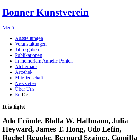
Bonner Kunstverein
Menü
Ausstellungen
Veranstaltungen
Jahresgaben
Publikationen
In memoriam Annelie Pohlen
Atelierhaus
Artothek
Mitgliedschaft
Newsletter
Über Uns
En
De
It is light
Ada Frände
,
Blalla W. Hallmann
,
Julia
Heyward
,
James T. Hong
,
Udo Lefin
,
Rachel Reupke
,
Bernard Szajner
,
Camilla