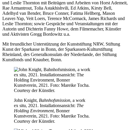
und
Leslie Thornton
mit Beiträgen und Arbeiten von
Horst Ademeit
,
Rae Armantrout
,
Tolia Astakhishvili
,
Ed Atkins
,
Kirsty Bell
,
Adelhyd van Bender
,
Bruce Conner
,
Fatima Hellberg
,
Mason
Leaver-Yap
,
Veit Loers
,
Terence McCormack
,
James Richards
und
Leslie Thornton
; sowie Gespräche und Veranstaltungen mit der
Autorin und Dichterin
Fanny Howe
, dem Filmemacher, Künstler
und Aktivisten
Gregg Bordowitz
u.a.
Mit freundlicher Unterstützung der Kunststiftung NRW, Stiftung
Kunst der Sparkasse in Bonn, der Sparkassen-Kulturstiftung
Rheinland, des Generalkonsulats der Niederlande, der Stiftung
Kunstfonds und Knauber, Bonn.
John Knight,
Bahnhofsmission
, a work
ex situ, 2021. Installationsansicht:
The
Holding Environment
, Bonner
Kunstverein, 2021. Foto: Mareike Tocha.
Courtesy der Künstler.