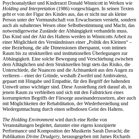
Psychoanalytiker und Kinderarzt Donald Winnicott in Werken wie
Holding and Interpretation
(1986) vorgeschlagen. In seinen Texten
geht er von der Figur des Kindes aus, das er nicht nur als kleine
Person unter der Vormundschaft von Erwachsenen versteht, sondern
auch als subalternes Wesen ohne Selbstbestimmung und Macht, das
notwendigerweise Zustände der Abhängigkeit verhandeln muss.
Das Kind und der Akt des Haltens werden in Winnicotts Arbeit zu
einer Möglichkeit des Verständnisses einer „Politik des Kleinen“ –
eine Beziehung, die alle Dimensionen überspannt, vom intimen
Raum bis zu strukturellen und institutionellen Überlegungen zur
Abhängigkeit. Eine solche Bewegung und Verschiebung zwischen
dem Alltäglichen und dem Strukturellen birgt stets das Risiko, die
Unterschiede, die Nuancen und die Achtsamkeit aus den Augen zu
verlieren – einer der Gründe, weshalb Zweifel und Ambivalenz,
gepaart mit Hingabe und Empathie, für den Begriff der haltenden
Umwelt umso wichtiger sind. Diese Ausstellung zielt darauf ab, in
jenem Raum zu verbleiben und sich mit den Fallstricken eines
korrumpierten Begriffs der Fürsorge auseinanderzusetzen, aber auch
mit Möglichkeiten der Rehabilitation, der Wiederherstellung und
Wiedergutmachung durch einen selbstlosen Geist des Haltens.
The Holding Environment
wird durch eine Reihe von
Veranstaltungen begleitet, darunter eine eigens konzipierte
Performance und Komposition der Musikerin
Sarah Davachi
; die
Publikation
Divine Drudgery
, herausgegeben mit
James Richards