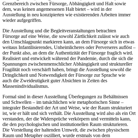
Grenzbereich zwischen Fürsorge, Abhängigkeit und Halt sowie
dem, was keinen angemessenen Halt bietet – wird in der
Ausstellung in neu konzipierten wie existierenden Arbeiten immer
wieder aufgegriffen.
Die Ausstellung und die Begleitveranstaltungen betrachten
Fürsorge auf eine Weise, die sowohl Zärtlichkeit zulässt wie auch
den Umschlagpunkt markieren kann, an dem Fürsorge sich in etwas
weitaus Infantilisierendes, Unheimlicheres oder Perverseres auflöst –
der Punkt also, an dem die Authentizität der Fürsorge fraglich wird.
Realisiert und entwickelt während der Pandemie, durch die sich die
Spannungen zwischenmenschlicher Abhängigkeit und struktureller
Fragilität noch verschärft haben, bringt die Ausstellung sowohl die
Dringlichkeit und Notwendigkeit der Fürsorge zur Sprache wie
auch die Zweideutigkeit guter Absichten in Zeiten des
Massenindividualismus.
Formal sind in dieser Ausstellung Überlegungen zu Behältnissen
und Schwellen – im tatsächlichen wie metaphorischen Sinne –
integraler Bestandteil der Art und Weise, wie der Raum strukturiert
ist, wie er hält und sich verhält. Die Ausstellung wird also als ein Ort
verstanden, der die Widersprüche verkörpern und vermitteln kann,
die den psychologischen und institutionellen Raum strukturieren.
Die Vorstellung der haltenden Umwelt, die zwischen physischem
Raum und Metapher oszilliert, wurde erstmals von dem