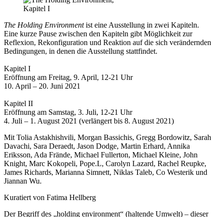
The Holding Environment
ist eine Ausstellung in zwei Kapiteln.
Eine kurze Pause zwischen den Kapiteln gibt Möglichkeit zur
Reflexion, Rekonfiguration und Reaktion auf die sich verändernden
Bedingungen, in denen die Ausstellung stattfindet.
Kapitel I
Eröffnung am Freitag, 9. April, 12-21 Uhr
10. April – 20. Juni 2021
Kapitel II
Eröffnung am Samstag, 3. Juli, 12-21 Uhr
4. Juli – 1. August 2021 (verlängert bis 8. August 2021)
Mit
Tolia Astakhishvili
,
Morgan Bassichis
,
Gregg Bordowitz
,
Sarah
Davachi
,
Sara Deraedt
,
Jason Dodge
,
Martin Erhard
,
Annika
Eriksson
,
Ada Frände
,
Michael Fullerton
,
Michael Kleine
,
John
Knight
,
Marc Kokopeli
,
Pope.L
,
Carolyn Lazard
,
Rachel Reupke
,
James Richards
,
Marianna Simnett
,
Niklas Taleb
,
Co Westerik
und
Jiannan Wu
.
Kuratiert von
Fatima Hellberg
Der Begriff des „holding environment“ (haltende Umwelt) – dieser