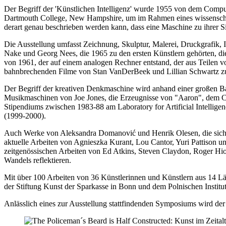
Der Begriff der 'Künstlichen Intelligenz' wurde 1955 von dem Comp
Dartmouth College, New Hampshire, um im Rahmen eines wissenschaftl
derart genau beschrieben werden kann, dass eine Maschine zu ihrer Si
Die Ausstellung umfasst Zeichnung, Skulptur, Malerei, Druckgrafik, I
Nake
und
Georg Nees
, die 1965 zu den ersten Künstlern gehörten, d
von 1961, der auf einem analogen Rechner entstand, der aus Teilen
bahnbrechenden Filme von
Stan VanDerBeek
und
Lillian Schwartz
zu
Der Begriff der kreativen Denkmaschine wird anhand einer großen Ban
Musikmaschinen von
Joe Jones
, die Erzeugnisse von "Aaron", dem
Stipendiums zwischen 1983-88 am Laboratory for Artificial Intelligen
(1999-2000).
Auch Werke von
Aleksandra Domanović
und
Henrik Olesen
, die si
aktuelle Arbeiten von
Agnieszka Kurant
,
Lou Cantor
,
Yuri Pattison
u
zeitgenössischen Arbeiten von
Ed Atkins
,
Steven Claydon
,
Roger Hio
Wandels reflektieren.
Mit über 100 Arbeiten von 36 Künstlerinnen und Künstlern aus 14 Länd
der Stiftung Kunst der Sparkasse in Bonn und dem Polnischen Institut
Anlässlich eines zur Ausstellung stattfindenden Symposiums wird der