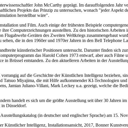
uterwissenschaftler John McCarthy geprägt. Im darauffolgenden Jahr 
ichen Projekts das Prinzip zu untersuchen, wonach "jeder Aspekt des
mulation herstellbar wäre".
nstallation und Film. Auch einige der frühesten Beispiele computergener
ie ihre Computerzeichnungen ausstellten. Zu den historischen Arbeiten 
 von Flugabwehr-Geräten des Zweiten Weltkriegs zusammengebaut wurde
 sehen, die in den 1960er und 1970er Jahren in den Bell Telephone La
dbreite künstlerischer Positionen untersucht. Darunter finden sich zum
 Computerprogramm das
Harold Cohen
1973 entwarf, aber auch Filme 
ce in Brüssel entstanden. Zu den aktuelleren Arbeiten in der Ausstell
ch vorrangig auf die Geschichte der Künstlichen Intelligenz beziehen, s
nd
Tatsuo Miyajima
, die mit Hilfe aufkommender KI-Technologien und
rns
,
Jamian Juliano-Villani
,
Mark Leckey
u.a. gezeigt, welche die Be
ern handelt es sich um die größte Ausstellung seit über 30 Jahren im 
 in Düsseldorf.
 Ausstellungskatalog (in deutscher und englischer Sprache) am 15. Nov