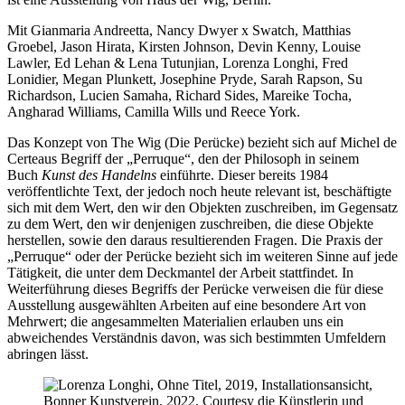
Mit Gianmaria Andreetta, Nancy Dwyer x Swatch, Matthias
Groebel, Jason Hirata, Kirsten Johnson, Devin Kenny, Louise
Lawler, Ed Lehan & Lena Tutunjian, Lorenza Longhi, Fred
Lonidier, Megan Plunkett, Josephine Pryde, Sarah Rapson, Su
Richardson, Lucien Samaha, Richard Sides, Mareike Tocha,
Angharad Williams, Camilla Wills und Reece York.
Das Konzept von The Wig (Die Perücke) bezieht sich auf Michel de
Certeaus Begriff der „Perruque“, den der Philosoph in seinem
Buch
Kunst des Handelns
einführte. Dieser bereits 1984
veröffentlichte Text, der jedoch noch heute relevant ist, beschäftigte
sich mit dem Wert, den wir den Objekten zuschreiben, im Gegensatz
zu dem Wert, den wir denjenigen zuschreiben, die diese Objekte
herstellen, sowie den daraus resultierenden Fragen. Die Praxis der
„Perruque“ oder der Perücke bezieht sich im weiteren Sinne auf jede
Tätigkeit, die unter dem Deckmantel der Arbeit stattfindet. In
Weiterführung dieses Begriffs der Perücke verweisen die für diese
Ausstellung ausgewählten Arbeiten auf eine besondere Art von
Mehrwert; die angesammelten Materialien erlauben uns ein
abweichendes Verständnis davon, was sich bestimmten Umfeldern
abringen lässt.