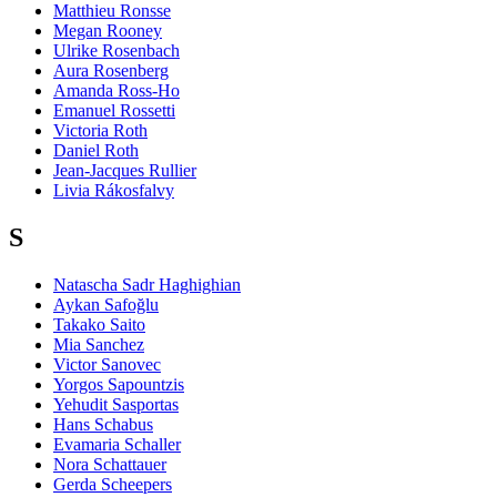
Matthieu Ronsse
Megan Rooney
Ulrike Rosenbach
Aura Rosenberg
Amanda Ross-Ho
Emanuel Rossetti
Victoria Roth
Daniel Roth
Jean-Jacques Rullier
Livia Rákosfalvy
S
Natascha Sadr Haghighian
Aykan Safoğlu
Takako Saito
Mia Sanchez
Victor Sanovec
Yorgos Sapountzis
Yehudit Sasportas
Hans Schabus
Evamaria Schaller
Nora Schattauer
Gerda Scheepers