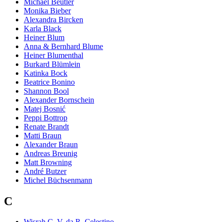
Michael Beutler
Monika Bieber
Alexandra Bircken
Karla Black
Heiner Blum
Anna & Bernhard Blume
Heiner Blumenthal
Burkard Blümlein
Katinka Bock
Beatrice Bonino
Shannon Bool
Alexander Bornschein
Matej Bosnić
Peppi Bottrop
Renate Brandt
Matti Braun
Alexander Braun
Andreas Breunig
Matt Browning
André Butzer
Michel Büchsenmann
C
Wisrah C. V. da R. Celestino