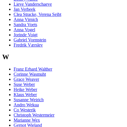
Lieve Vanderschaeve
Jan Verbeek
Clea Stracke, Verena Seibt
Anna Virnich
Sandra Voets
Anna Vogel
Jorinde Voigt
Gabriel Vormstein
Fredrik Værslev
W
Franz Erhard Walther
Corinne Wasmuht
Grace Weaver
Suse Weber
Heike Weber
Klaus Weber
Susanne Weirich
Andro Wekua
Co Westerik
Christoph Westermeier
Marianne Wex
Gernot Wieland