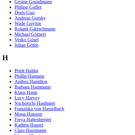
Gesine Grundmann
Philipp Gufler
Doris Guo
Andreas Gursky
Wade Guyton
Roland Gätzschmann
Michael Görnert
Vesko Gösel
Julian Göthe
H
Petrit Halilaj
Phillip Hamann
Anthea Hamilton
Barbara Hammann
Klaus Hann
Lucy Harvey
Nschotschi Haslinger
Franziska von Hasselbach
Mona Hatoum
Freya Hattenberger
Kathrin Hausel
Clara Hausmann