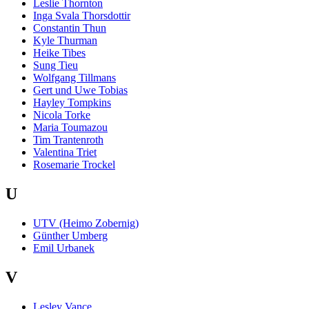
Leslie Thornton
Inga Svala Thorsdottir
Constantin Thun
Kyle Thurman
Heike Tibes
Sung Tieu
Wolfgang Tillmans
Gert und Uwe Tobias
Hayley Tompkins
Nicola Torke
Maria Toumazou
Tim Trantenroth
Valentina Triet
Rosemarie Trockel
U
UTV (Heimo Zobernig)
Günther Umberg
Emil Urbanek
V
Lesley Vance