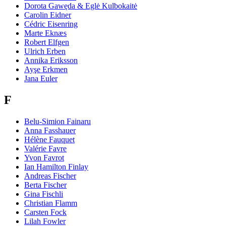
Dorota Gawęda & Eglė Kulbokaitė
Carolin Eidner
Cédric Eisenring
Marte Eknæs
Robert Elfgen
Ulrich Erben
Annika Eriksson
Ayşe Erkmen
Jana Euler
F
Belu-Simion Fainaru
Anna Fasshauer
Hélène Fauquet
Valérie Favre
Yvon Favrot
Ian Hamilton Finlay
Andreas Fischer
Berta Fischer
Gina Fischli
Christian Flamm
Carsten Fock
Lilah Fowler