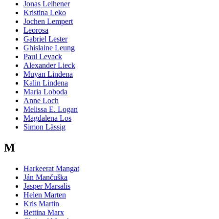
Jonas Leihener
Kristina Leko
Jochen Lempert
Leorosa
Gabriel Lester
Ghislaine Leung
Paul Levack
Alexander Lieck
Muyan Lindena
Kalin Lindena
Maria Loboda
Anne Loch
Melissa E. Logan
Magdalena Los
Simon Lässig
M
Harkeerat Mangat
Ján Mančuška
Jasper Marsalis
Helen Marten
Kris Martin
Bettina Marx