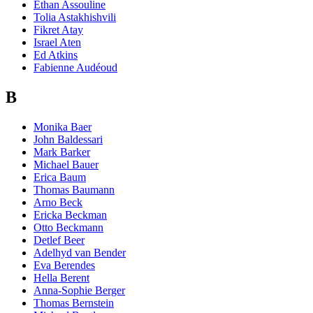
Ethan Assouline
Tolia Astakhishvili
Fikret Atay
Israel Aten
Ed Atkins
Fabienne Audéoud
B
Monika Baer
John Baldessari
Mark Barker
Michael Bauer
Erica Baum
Thomas Baumann
Arno Beck
Ericka Beckman
Otto Beckmann
Detlef Beer
Adelhyd van Bender
Eva Berendes
Hella Berent
Anna-Sophie Berger
Thomas Bernstein