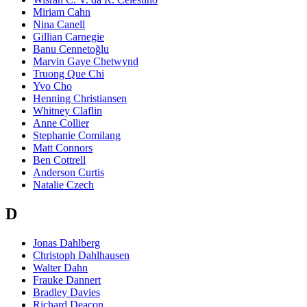
Miriam Cahn
Nina Canell
Gillian Carnegie
Banu Cennetoğlu
Marvin Gaye Chetwynd
Truong Que Chi
Yvo Cho
Henning Christiansen
Whitney Claflin
Anne Collier
Stephanie Comilang
Matt Connors
Ben Cottrell
Anderson Curtis
Natalie Czech
D
Jonas Dahlberg
Christoph Dahlhausen
Walter Dahn
Frauke Dannert
Bradley Davies
Richard Deacon