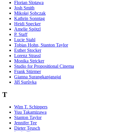
Florian Slotawa
Josh Smith
Mikołaj Sobczak
Kathrin Sonntag
Heidi Specker
Amelie Spötzl
P. Staff
Lucie Stahl
Tobias Hohn, Stanton Taylor
Esther Stocker
Lorenz Strassl
Monika Stricker
Studio for Propositional Cinema
Frank Stürmer
Gianna Surangkanjanajai
Jiří Surůvka
T
Wim T. Schippers
Yuu Takamizawa
Stanton Taylor
Jennifer Tee
Dieter Teusch