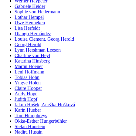
Werner Haypeter
Gabriele Heider
Sophie von Hellermann
Lothar Hempel
Uwe Henneken
Lisa Herfeldt
Diango Hernández
Louisa Clement, Georg Herold
Georg Herold
Lynn Hershman Leeson
Charline von Heyl
Katarina Hinsberg
Martin Hoener
Leni Hoffmann
Tobias Hohn
Yngve Holen
Claire Hooper
Andy Hope
Judith Hopf
Jakub Hošek, Anežka Hošková
Karin Hueber
Tom Humphreys
Okka-Esther Hungerbühler
Stefan Hunstein
Nadira Husain