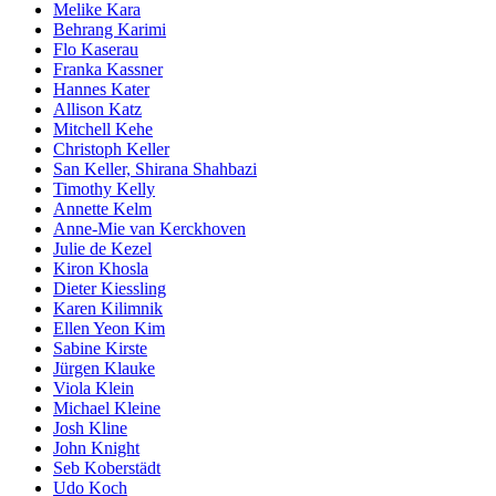
Melike Kara
Behrang Karimi
Flo Kaserau
Franka Kassner
Hannes Kater
Allison Katz
Mitchell Kehe
Christoph Keller
San Keller, Shirana Shahbazi
Timothy Kelly
Annette Kelm
Anne-Mie van Kerckhoven
Julie de Kezel
Kiron Khosla
Dieter Kiessling
Karen Kilimnik
Ellen Yeon Kim
Sabine Kirste
Jürgen Klauke
Viola Klein
Michael Kleine
Josh Kline
John Knight
Seb Koberstädt
Udo Koch