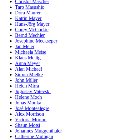
Christof Mascher
Taro Masushio
Dóra Maurer
Katrin Mayer
Hans-Jörg Mayer
Corey McCorkie
Bernd Mechler
Josephine Meckseper
Jan Meier
Michaela Meise
Klaus Mettig
Anna Meyer
Alan Michael
Simon Mielke
John Miller
Helen Mirra
Jugoslav Mitevski
Helene Moch
Jonas Monka
José Montealegre
Alex Morrison
Victoria Morton
Shaun Motsi
Johannes Muggenthaler
Catherine Mulligan