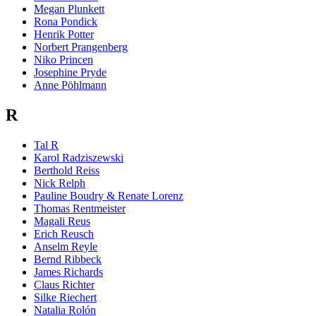
Megan Plunkett
Rona Pondick
Henrik Potter
Norbert Prangenberg
Niko Princen
Josephine Pryde
Anne Pöhlmann
R
Tal R
Karol Radziszewski
Berthold Reiss
Nick Relph
Pauline Boudry & Renate Lorenz
Thomas Rentmeister
Magali Reus
Erich Reusch
Anselm Reyle
Bernd Ribbeck
James Richards
Claus Richter
Silke Riechert
Natalia Rolón