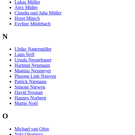
Lukas Müller
Alex Müller
Claudia und Julia Müller
Horst Münch
Eveline Mürlebach
N
Ulrike Nattermüller
Liam Neff
Ursula Neugebauer
Hartmut Neumann
Magnus Neumeyer
Phuong Linh Nguyen
Patrick Niemann
Simone Nieweg
David Noonan
Hannes Norberg
Martin Noël
O
Michael van Ofen
Yuki Okumura