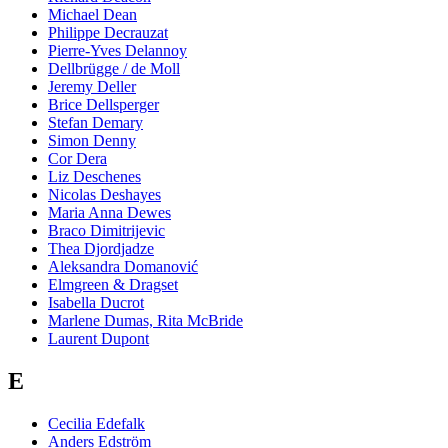
Michael Dean
Philippe Decrauzat
Pierre-Yves Delannoy
Dellbrügge / de Moll
Jeremy Deller
Brice Dellsperger
Stefan Demary
Simon Denny
Cor Dera
Liz Deschenes
Nicolas Deshayes
Maria Anna Dewes
Braco Dimitrijevic
Thea Djordjadze
Aleksandra Domanović
Elmgreen & Dragset
Isabella Ducrot
Marlene Dumas, Rita McBride
Laurent Dupont
E
Cecilia Edefalk
Anders Edström