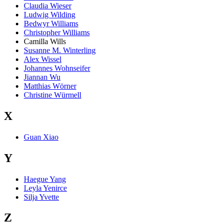
Claudia Wieser
Ludwig Wilding
Bedwyr Williams
Christopher Williams
Camilla Wills
Susanne M. Winterling
Alex Wissel
Johannes Wohnseifer
Jiannan Wu
Matthias Wörner
Christine Würmell
X
Guan Xiao
Y
Haegue Yang
Leyla Yenirce
Silja Yvette
Z