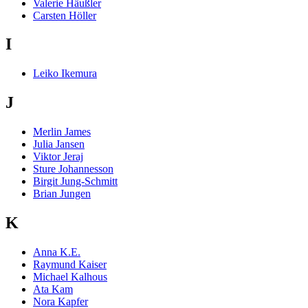
Valerie Häußler
Carsten Höller
I
Leiko Ikemura
J
Merlin James
Julia Jansen
Viktor Jeraj
Sture Johannesson
Birgit Jung-Schmitt
Brian Jungen
K
Anna K.E.
Raymund Kaiser
Michael Kalhous
Ata Kam
Nora Kapfer