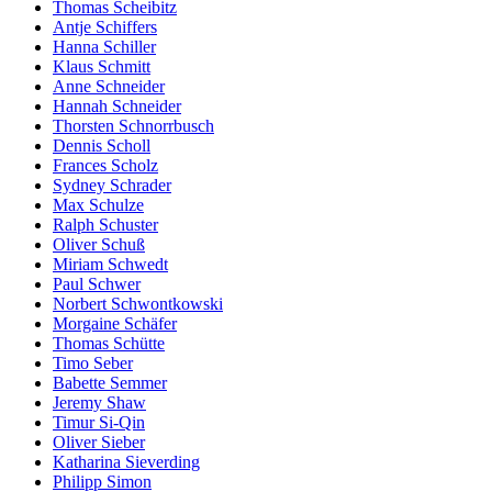
Thomas Scheibitz
Antje Schiffers
Hanna Schiller
Klaus Schmitt
Anne Schneider
Hannah Schneider
Thorsten Schnorrbusch
Dennis Scholl
Frances Scholz
Sydney Schrader
Max Schulze
Ralph Schuster
Oliver Schuß
Miriam Schwedt
Paul Schwer
Norbert Schwontkowski
Morgaine Schäfer
Thomas Schütte
Timo Seber
Babette Semmer
Jeremy Shaw
Timur Si-Qin
Oliver Sieber
Katharina Sieverding
Philipp Simon