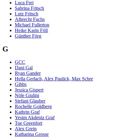
Luca Frei
Sabrina Fritsch
Lutz Fritsch
Albrecht Fuchs
Michael Fullerton
Heike Karin Föll
Günther Förg
G
GCC
Dani Gal
Ryan Gander
Hella Gerlach, Alex Paulick, Max Schre
Gibbs
Jessica Gispert
Nöle Giulini
Stefani Glauber
Rochelle Goldberg
Kathrin Graf
Yesim Akdeniz Graf
Tue Greenfort
Alex Grein
Katharina Grosse