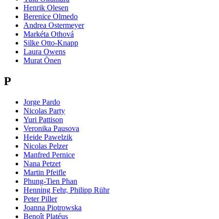
Henrik Olesen
Berenice Olmedo
Andrea Ostermeyer
Markéta Othová
Silke Otto-Knapp
Laura Owens
Murat Önen
P
Jorge Pardo
Nicolas Party
Yuri Pattison
Veronika Pausova
Heide Pawelzik
Nicolas Pelzer
Manfred Pernice
Nana Petzet
Martin Pfeifle
Phung-Tien Phan
Henning Fehr, Philipp Rühr
Peter Piller
Joanna Piotrowska
Benoît Platéus