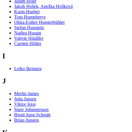
Judith Hopf
Jakub Hošek, Anežka Hošková
Karin Hueber
Tom Humphreys
Okka-Esther Hungerbühler
Stefan Hunstein
Nadira Husain
Valerie Häußler
Carsten Höller
I
Leiko Ikemura
J
Merlin James
Julia Jansen
Viktor Jeraj
Sture Johannesson
Birgit Jung-Schmitt
Brian Jungen