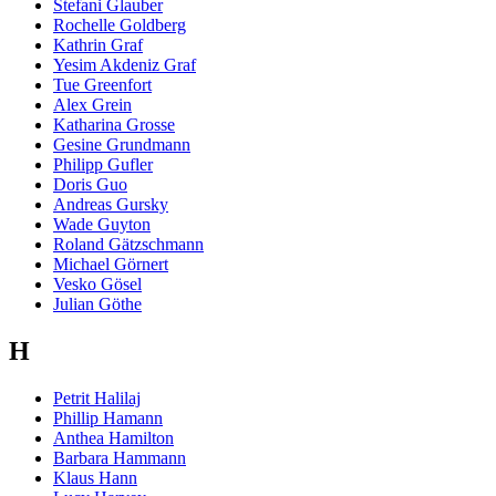
Stefani Glauber
Rochelle Goldberg
Kathrin Graf
Yesim Akdeniz Graf
Tue Greenfort
Alex Grein
Katharina Grosse
Gesine Grundmann
Philipp Gufler
Doris Guo
Andreas Gursky
Wade Guyton
Roland Gätzschmann
Michael Görnert
Vesko Gösel
Julian Göthe
H
Petrit Halilaj
Phillip Hamann
Anthea Hamilton
Barbara Hammann
Klaus Hann