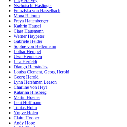
Lucy Harvey
Nschotschi Haslinger
Franziska von Hasselbach
Mona Hatoum
Freya Hattenberger
Kathrin Hausel
Clara Hausmann
Werner Haypeter
Gabriele Heider
Sophie von Hellermann
Lothar Hempel
Uwe Henneken
Lisa Herfeldt
Diango Hernández
Louisa Clement, Georg Herold
Georg Herold
Lynn Hershman Leeson
Charline von Heyl
Katarina Hinsberg
Martin Hoener
Leni Hoffmann
Tobias Hohn
Yngve Holen
Claire Hooper
Andy Hope