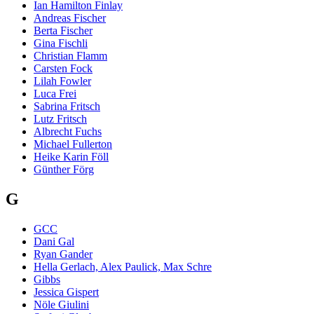
Ian Hamilton Finlay
Andreas Fischer
Berta Fischer
Gina Fischli
Christian Flamm
Carsten Fock
Lilah Fowler
Luca Frei
Sabrina Fritsch
Lutz Fritsch
Albrecht Fuchs
Michael Fullerton
Heike Karin Föll
Günther Förg
G
GCC
Dani Gal
Ryan Gander
Hella Gerlach, Alex Paulick, Max Schre
Gibbs
Jessica Gispert
Nöle Giulini