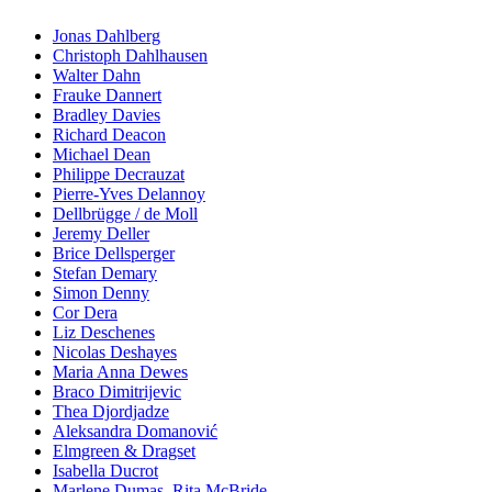
Jonas Dahlberg
Christoph Dahlhausen
Walter Dahn
Frauke Dannert
Bradley Davies
Richard Deacon
Michael Dean
Philippe Decrauzat
Pierre-Yves Delannoy
Dellbrügge / de Moll
Jeremy Deller
Brice Dellsperger
Stefan Demary
Simon Denny
Cor Dera
Liz Deschenes
Nicolas Deshayes
Maria Anna Dewes
Braco Dimitrijevic
Thea Djordjadze
Aleksandra Domanović
Elmgreen & Dragset
Isabella Ducrot
Marlene Dumas, Rita McBride