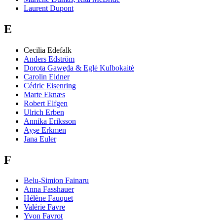
Laurent Dupont
E
Cecilia Edefalk
Anders Edström
Dorota Gawęda & Eglė Kulbokaitė
Carolin Eidner
Cédric Eisenring
Marte Eknæs
Robert Elfgen
Ulrich Erben
Annika Eriksson
Ayşe Erkmen
Jana Euler
F
Belu-Simion Fainaru
Anna Fasshauer
Hélène Fauquet
Valérie Favre
Yvon Favrot