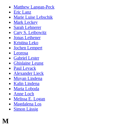
Matthew Langan-Peck
Eric Lanz
Marie Luise Lebschik
Mark Leckey
Sarah Lehnerer
Cary S. Leibowitz
Jonas Leihener
Kristina Leko
Jochen Lempert
Leorosa
Gabriel Lester
Ghislaine Leung
Paul Levack
Alexander Lieck
Muyan Lindena
Kalin Lindena
Maria Loboda
Anne Loch
Melissa E. Logan
Magdalena Los
Simon Lässig
M