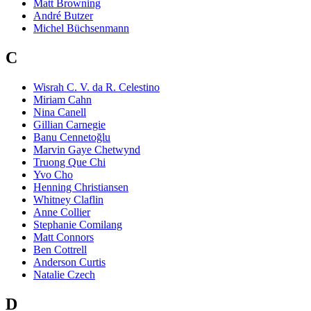
Matt Browning
André Butzer
Michel Büchsenmann
C
Wisrah C. V. da R. Celestino
Miriam Cahn
Nina Canell
Gillian Carnegie
Banu Cennetoğlu
Marvin Gaye Chetwynd
Truong Que Chi
Yvo Cho
Henning Christiansen
Whitney Claflin
Anne Collier
Stephanie Comilang
Matt Connors
Ben Cottrell
Anderson Curtis
Natalie Czech
D