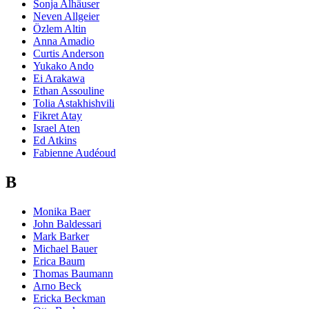
Sonja Alhäuser
Neven Allgeier
Özlem Altin
Anna Amadio
Curtis Anderson
Yukako Ando
Ei Arakawa
Ethan Assouline
Tolia Astakhishvili
Fikret Atay
Israel Aten
Ed Atkins
Fabienne Audéoud
B
Monika Baer
John Baldessari
Mark Barker
Michael Bauer
Erica Baum
Thomas Baumann
Arno Beck
Ericka Beckman