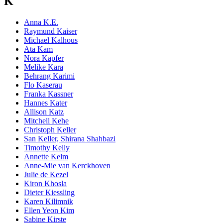
K
Anna K.E.
Raymund Kaiser
Michael Kalhous
Ata Kam
Nora Kapfer
Melike Kara
Behrang Karimi
Flo Kaserau
Franka Kassner
Hannes Kater
Allison Katz
Mitchell Kehe
Christoph Keller
San Keller, Shirana Shahbazi
Timothy Kelly
Annette Kelm
Anne-Mie van Kerckhoven
Julie de Kezel
Kiron Khosla
Dieter Kiessling
Karen Kilimnik
Ellen Yeon Kim
Sabine Kirste