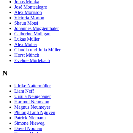
Jonas Monka
José Montealegre
Alex Morrison
Victoria Morton
Shaun Motsi
Johannes Muggenthaler
Catherine Mulligan
Lukas Müller
Alex Müller
Claudia und Julia Müller
Horst Münch
Eveline Mürlebach
N
Ulrike Nattermüller
Liam Neff
Ursula Neugebauer
Hartmut Neumann
Magnus Neumeyer
Phuong Linh Nguyen
Patrick Niemann
Simone Nieweg
David Noonan