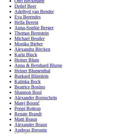
Otto Beckmann
Detlef Beer
Adelhyd van Bender
Eva Berendes
Hella Berent
Anna-Sophie Berger
Thomas Bernstein
Michael Beutler
Monika Bieber
Alexandra Bircken
Karla Black
Heiner Blum
Anna & Bernhard Blume
Heiner Blumenthal
Burkard Blümlein
Katinka Bock
Beatrice Bonino
Shannon Bool
Alexander Bornschein
Matej Bosnić
Peppi Bottrop
Renate Brandt
Matti Braun
Alexander Braun
Andreas Breunig