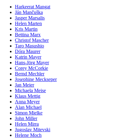
Harkeerat Mangat
Ján Mančuška
Jasper Marsalis
Helen Marten
Kris Martin
Bettina Marx
Christof Mascher
Taro Masushio
Dóra Maurer
Katrin Mayer
Hans-Jörg Mayer
Corey McCorkie
Bernd Mechler
Josephine Meckseper
Jan Meier
Michaela Meise
Klaus Mettig
Anna Meyer
Alan Michael
Simon Mielke
John Miller
Helen Mirra
Jugoslav Mitevski
Helene Moch