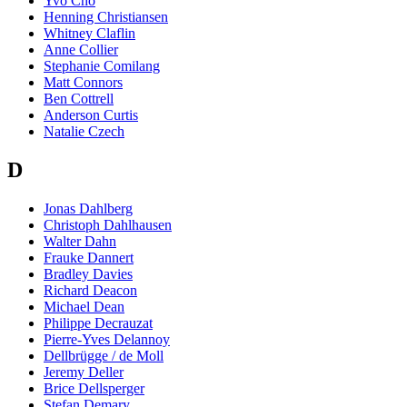
Yvo Cho
Henning Christiansen
Whitney Claflin
Anne Collier
Stephanie Comilang
Matt Connors
Ben Cottrell
Anderson Curtis
Natalie Czech
D
Jonas Dahlberg
Christoph Dahlhausen
Walter Dahn
Frauke Dannert
Bradley Davies
Richard Deacon
Michael Dean
Philippe Decrauzat
Pierre-Yves Delannoy
Dellbrügge / de Moll
Jeremy Deller
Brice Dellsperger
Stefan Demary