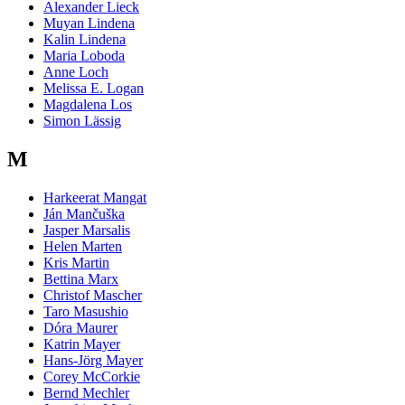
Alexander Lieck
Muyan Lindena
Kalin Lindena
Maria Loboda
Anne Loch
Melissa E. Logan
Magdalena Los
Simon Lässig
M
Harkeerat Mangat
Ján Mančuška
Jasper Marsalis
Helen Marten
Kris Martin
Bettina Marx
Christof Mascher
Taro Masushio
Dóra Maurer
Katrin Mayer
Hans-Jörg Mayer
Corey McCorkie
Bernd Mechler