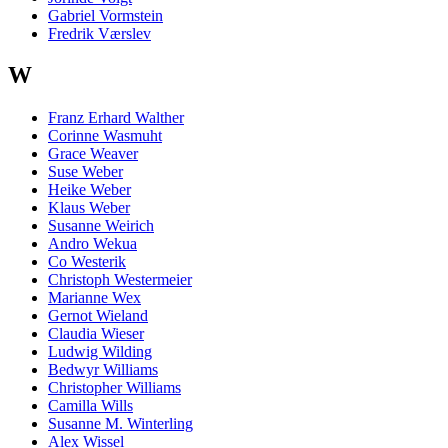
Gabriel Vormstein
Fredrik Værslev
W
Franz Erhard Walther
Corinne Wasmuht
Grace Weaver
Suse Weber
Heike Weber
Klaus Weber
Susanne Weirich
Andro Wekua
Co Westerik
Christoph Westermeier
Marianne Wex
Gernot Wieland
Claudia Wieser
Ludwig Wilding
Bedwyr Williams
Christopher Williams
Camilla Wills
Susanne M. Winterling
Alex Wissel