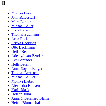
B
Monika Baer
John Baldessari
Mark Barker
Michael Bauer
Erica Baum
Thomas Baumann
Arno Beck
Ericka Beckman
Otto Beckmann
Detlef Beer
Adelhyd van Bender
Eva Berendes
Hella Berent
Anna-Sophie Berger
Thomas Bernstein
Michael Beutler
Monika Bieber
Alexandra Bircken
Karla Black
Heiner Blum
Anna & Bernhard Blume
Heiner Blumenthal