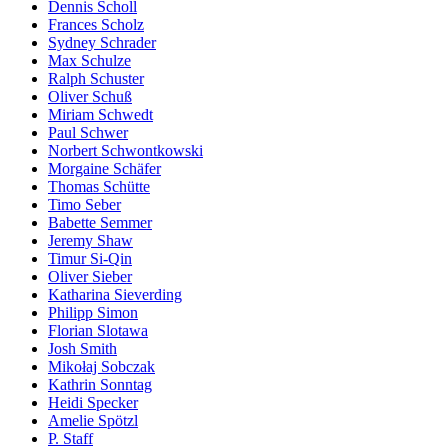
Dennis Scholl
Frances Scholz
Sydney Schrader
Max Schulze
Ralph Schuster
Oliver Schuß
Miriam Schwedt
Paul Schwer
Norbert Schwontkowski
Morgaine Schäfer
Thomas Schütte
Timo Seber
Babette Semmer
Jeremy Shaw
Timur Si-Qin
Oliver Sieber
Katharina Sieverding
Philipp Simon
Florian Slotawa
Josh Smith
Mikołaj Sobczak
Kathrin Sonntag
Heidi Specker
Amelie Spötzl
P. Staff