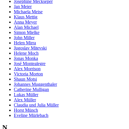
Josephine Meckseper
Jan Meier
Michaela Meise
Klaus Mettig
Anna Meyer
Alan Michael
Simon Mielke
John Miller
Helen Mirra
Jugoslav Mitevski
Helene Moch
Jonas Monka
José Montealegre
Alex Morrison
Victoria Morton
Shaun Motsi
Johannes Muggenthaler
Catherine Mulligan
Lukas Müller
Alex Müller
Claudia und Julia Müller
Horst Münch
Eveline Mürlebach
N