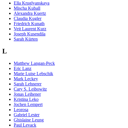
Ella Kruglyanskaya
Mischa Kuball
Alexandra Kuertz
Claudia Kugler
Friedrich Kunath
Veit Laurent Kurz
Joseph Kusendila
Sarah Kürten
L
Matthew Langan-Peck
Eric Lanz
Marie Luise Lebschik
Mark Leckey
Sarah Lehnerer
Cary S. Leibowitz
Jonas Leihener
Kristina Leko
Jochen Lempert
Leorosa
Gabriel Lester
Ghislaine Leung
Paul Levack