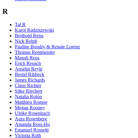
R
Tal R
Karol Radziszewski
Berthold Reiss
Nick Relph
Pauline Boudry & Renate Lorenz
Thomas Rentmeister
Magali Reus
Erich Reusch
Anselm Reyle
Bernd Ribbeck
James Richards
Claus Richter
Silke Riechert
Natalia Rolón
Matthieu Ronsse
Megan Rooney
Ulrike Rosenbach
Aura Rosenberg
Amanda Ross-Ho
Emanuel Rossetti
Victoria Roth