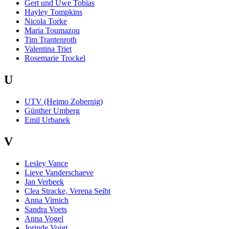
Gert und Uwe Tobias
Hayley Tompkins
Nicola Torke
Maria Toumazou
Tim Trantenroth
Valentina Triet
Rosemarie Trockel
U
UTV (Heimo Zobernig)
Günther Umberg
Emil Urbanek
V
Lesley Vance
Lieve Vanderschaeve
Jan Verbeek
Clea Stracke, Verena Seibt
Anna Virnich
Sandra Voets
Anna Vogel
Jorinde Voigt