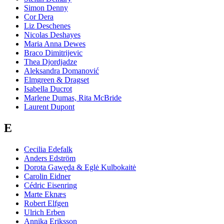
Simon Denny
Cor Dera
Liz Deschenes
Nicolas Deshayes
Maria Anna Dewes
Braco Dimitrijevic
Thea Djordjadze
Aleksandra Domanović
Elmgreen & Dragset
Isabella Ducrot
Marlene Dumas, Rita McBride
Laurent Dupont
E
Cecilia Edefalk
Anders Edström
Dorota Gawęda & Eglė Kulbokaitė
Carolin Eidner
Cédric Eisenring
Marte Eknæs
Robert Elfgen
Ulrich Erben
Annika Eriksson