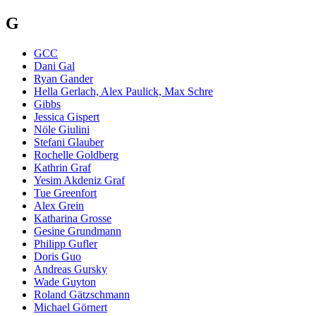
G
GCC
Dani Gal
Ryan Gander
Hella Gerlach, Alex Paulick, Max Schre
Gibbs
Jessica Gispert
Nöle Giulini
Stefani Glauber
Rochelle Goldberg
Kathrin Graf
Yesim Akdeniz Graf
Tue Greenfort
Alex Grein
Katharina Grosse
Gesine Grundmann
Philipp Gufler
Doris Guo
Andreas Gursky
Wade Guyton
Roland Gätzschmann
Michael Görnert