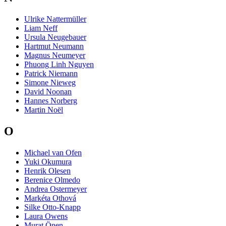
Ulrike Nattermüller
Liam Neff
Ursula Neugebauer
Hartmut Neumann
Magnus Neumeyer
Phuong Linh Nguyen
Patrick Niemann
Simone Nieweg
David Noonan
Hannes Norberg
Martin Noël
O
Michael van Ofen
Yuki Okumura
Henrik Olesen
Berenice Olmedo
Andrea Ostermeyer
Markéta Othová
Silke Otto-Knapp
Laura Owens
Murat Önen