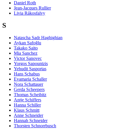
Daniel Roth
Jean-Jacques Rullier
Livia Rákosfalvy
S
Natascha Sadr Haghighian
Aykan Safoğlu
Takako Saito
Mia Sanchez
Victor Sanovec
Yorgos Sapountzis
Yehudit Sasportas
Hans Schabus
Evamaria Schaller
Nora Schattauer
Gerda Scheepers
Thomas Scheibitz
Antje Schiffers
Hanna Schiller
Klaus Schmitt
Anne Schneider
Hannah Schneider
Thorsten Schnorrbusch