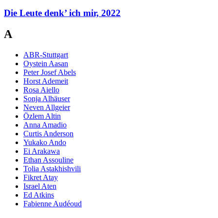
Die Leute denk’ ich mir, 2022
A
ABR-Stuttgart
Oystein Aasan
Peter Josef Abels
Horst Ademeit
Rosa Aiello
Sonja Alhäuser
Neven Allgeier
Özlem Altin
Anna Amadio
Curtis Anderson
Yukako Ando
Ei Arakawa
Ethan Assouline
Tolia Astakhishvili
Fikret Atay
Israel Aten
Ed Atkins
Fabienne Audéoud