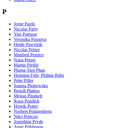
P
Jorge Pardo
Nicolas Party
Yuri Pattison
Veronika Pausova
Heide Pawelzik
Nicolas Pelzer
Manfred Pernice
Nana Petzet
Martin Pfeifle
Phung-Tien Phan
Henning Fehr, Philipp Rühr
Peter Piller
Joanna Piotrowska
Benoît Platéus
Megan Plunkett
Rona Pondick
Henrik Potter
Norbert Prangenberg
Niko Princen
Josephine Pryde
Anne Pöhlmann