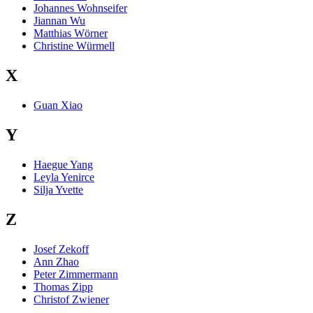
Johannes Wohnseifer
Jiannan Wu
Matthias Wörner
Christine Würmell
X
Guan Xiao
Y
Haegue Yang
Leyla Yenirce
Silja Yvette
Z
Josef Zekoff
Ann Zhao
Peter Zimmermann
Thomas Zipp
Christof Zwiener