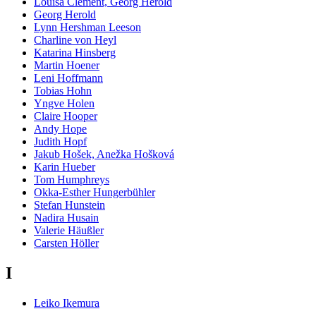
Louisa Clement, Georg Herold
Georg Herold
Lynn Hershman Leeson
Charline von Heyl
Katarina Hinsberg
Martin Hoener
Leni Hoffmann
Tobias Hohn
Yngve Holen
Claire Hooper
Andy Hope
Judith Hopf
Jakub Hošek, Anežka Hošková
Karin Hueber
Tom Humphreys
Okka-Esther Hungerbühler
Stefan Hunstein
Nadira Husain
Valerie Häußler
Carsten Höller
I
Leiko Ikemura