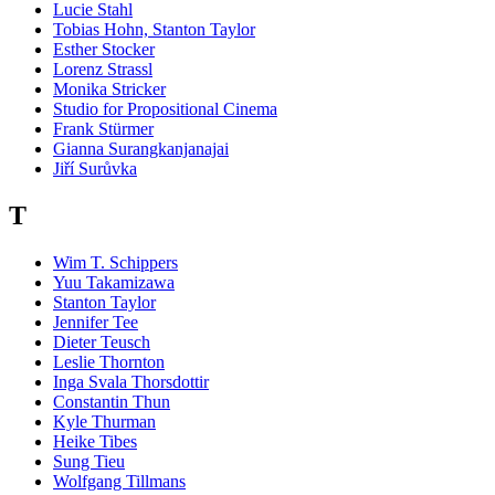
Lucie Stahl
Tobias Hohn, Stanton Taylor
Esther Stocker
Lorenz Strassl
Monika Stricker
Studio for Propositional Cinema
Frank Stürmer
Gianna Surangkanjanajai
Jiří Surůvka
T
Wim T. Schippers
Yuu Takamizawa
Stanton Taylor
Jennifer Tee
Dieter Teusch
Leslie Thornton
Inga Svala Thorsdottir
Constantin Thun
Kyle Thurman
Heike Tibes
Sung Tieu
Wolfgang Tillmans