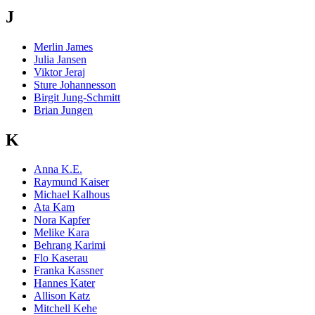
J
Merlin James
Julia Jansen
Viktor Jeraj
Sture Johannesson
Birgit Jung-Schmitt
Brian Jungen
K
Anna K.E.
Raymund Kaiser
Michael Kalhous
Ata Kam
Nora Kapfer
Melike Kara
Behrang Karimi
Flo Kaserau
Franka Kassner
Hannes Kater
Allison Katz
Mitchell Kehe