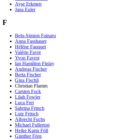
Ayşe Erkmen
Jana Euler
F
Belu-Simion Fainaru
Anna Fasshauer
Hélène Fauquet
Valérie Favre
Yvon Favrot
Ian Hamilton Finlay
Andreas Fischer
Berta Fischer
Gina Fischli
Christian Flamm
Carsten Fock
Lilah Fowler
Luca Frei
Sabrina Fritsch
Lutz Fritsch
Albrecht Fuchs
Michael Fullerton
Heike Karin Föll
Günther Förg