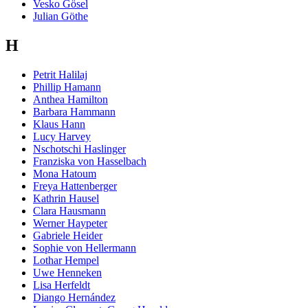
Vesko Gösel
Julian Göthe
H
Petrit Halilaj
Phillip Hamann
Anthea Hamilton
Barbara Hammann
Klaus Hann
Lucy Harvey
Nschotschi Haslinger
Franziska von Hasselbach
Mona Hatoum
Freya Hattenberger
Kathrin Hausel
Clara Hausmann
Werner Haypeter
Gabriele Heider
Sophie von Hellermann
Lothar Hempel
Uwe Henneken
Lisa Herfeldt
Diango Hernández