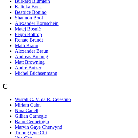
Burkard Blümlein
Katinka Bock
Beatrice Bonino
Shannon Bool
Alexander Bornschein
Matej Bosnić
Peppi Bottrop
Renate Brandt
Matti Braun
Alexander Braun
Andreas Breunig
Matt Browning
André Butzer
Michel Büchsenmann
C
Wisrah C. V. da R. Celestino
Miriam Cahn
Nina Canell
Gillian Carnegie
Banu Cennetoğlu
Marvin Gaye Chetwynd
Truong Que Chi