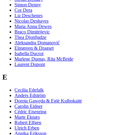
Simon Denny
Cor Dera
Liz Deschenes
Nicolas Deshayes
Maria Anna Dewes
Braco Dimitrijevic
Thea Djordjadze
Aleksandra Domanović
Elmgreen & Dragset
Isabella Ducrot
Marlene Dumas, Rita McBride
Laurent Dupont
E
Cecilia Edefalk
Anders Edström
Dorota Gawęda & Eglė Kulbokaitė
Carolin Eidner
Cédric Eisenring
Marte Eknæs
Robert Elfgen
Ulrich Erben
Annika Eriksson