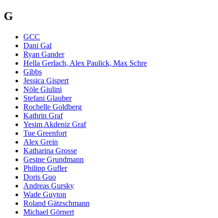
G
GCC
Dani Gal
Ryan Gander
Hella Gerlach, Alex Paulick, Max Schre
Gibbs
Jessica Gispert
Nöle Giulini
Stefani Glauber
Rochelle Goldberg
Kathrin Graf
Yesim Akdeniz Graf
Tue Greenfort
Alex Grein
Katharina Grosse
Gesine Grundmann
Philipp Gufler
Doris Guo
Andreas Gursky
Wade Guyton
Roland Gätzschmann
Michael Görnert