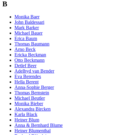
B
Monika Baer
John Baldessari
Mark Barker
Michael Bauer
Erica Baum
Thomas Baumann
Arno Beck
Ericka Beckman
Otto Beckmann
Detlef Beer
Adelhyd van Bender
Eva Berendes
Hella Berent
Anna-Sophie Berger
Thomas Bernstein
Michael Beutler
Monika Bieber
Alexandra Bircken
Karla Black
Heiner Blum
Anna & Bernhard Blume
Heiner Blumenthal