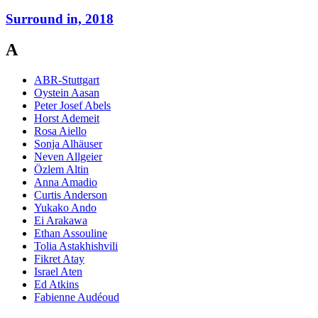
Surround in, 2018
A
ABR-Stuttgart
Oystein Aasan
Peter Josef Abels
Horst Ademeit
Rosa Aiello
Sonja Alhäuser
Neven Allgeier
Özlem Altin
Anna Amadio
Curtis Anderson
Yukako Ando
Ei Arakawa
Ethan Assouline
Tolia Astakhishvili
Fikret Atay
Israel Aten
Ed Atkins
Fabienne Audéoud