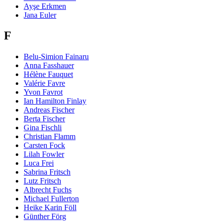
Ayşe Erkmen
Jana Euler
F
Belu-Simion Fainaru
Anna Fasshauer
Hélène Fauquet
Valérie Favre
Yvon Favrot
Ian Hamilton Finlay
Andreas Fischer
Berta Fischer
Gina Fischli
Christian Flamm
Carsten Fock
Lilah Fowler
Luca Frei
Sabrina Fritsch
Lutz Fritsch
Albrecht Fuchs
Michael Fullerton
Heike Karin Föll
Günther Förg