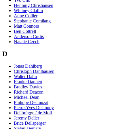
Yvo Cho
Henning Christiansen
Whitney Claflin
Anne Collier
Stephanie Comilang
Matt Connors
Ben Cottrell
Anderson Curtis
Natalie Czech
D
Jonas Dahlberg
Christoph Dahlhausen
Walter Dahn
Frauke Dannert
Bradley Davies
Richard Deacon
Michael Dean
Philippe Decrauzat
Pierre-Yves Delannoy
Dellbrügge / de Moll
Jeremy Deller
Brice Dellsperger
Stefan Demary