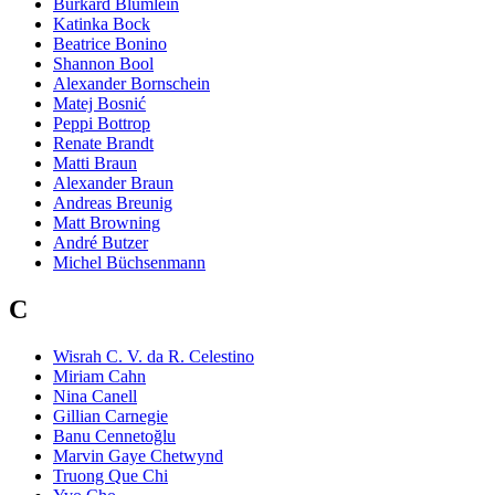
Burkard Blümlein
Katinka Bock
Beatrice Bonino
Shannon Bool
Alexander Bornschein
Matej Bosnić
Peppi Bottrop
Renate Brandt
Matti Braun
Alexander Braun
Andreas Breunig
Matt Browning
André Butzer
Michel Büchsenmann
C
Wisrah C. V. da R. Celestino
Miriam Cahn
Nina Canell
Gillian Carnegie
Banu Cennetoğlu
Marvin Gaye Chetwynd
Truong Que Chi