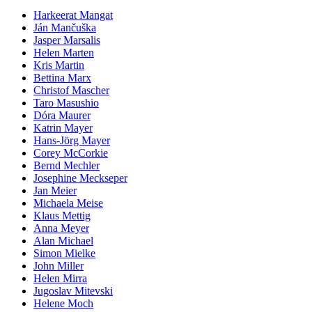
Harkeerat Mangat
Ján Mančuška
Jasper Marsalis
Helen Marten
Kris Martin
Bettina Marx
Christof Mascher
Taro Masushio
Dóra Maurer
Katrin Mayer
Hans-Jörg Mayer
Corey McCorkie
Bernd Mechler
Josephine Meckseper
Jan Meier
Michaela Meise
Klaus Mettig
Anna Meyer
Alan Michael
Simon Mielke
John Miller
Helen Mirra
Jugoslav Mitevski
Helene Moch