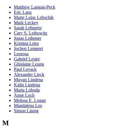
Matthew Langan-Peck
Eric Lanz
Marie Luise Lebschik
Mark Leckey
Sarah Lehnerer
Cary S. Leibowitz
Jonas Leihener
Kristina Leko
Jochen Lempert
Leorosa
Gabriel Lester
Ghislaine Leung
Paul Levack
Alexander Lieck
Muyan Lindena
Kalin Lindena
Maria Loboda
Anne Loch
Melissa E. Logan
Magdalena Los
Simon Lässig
M