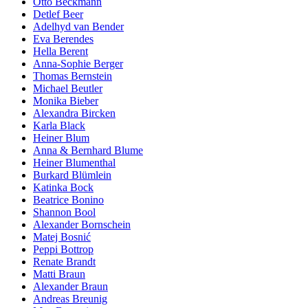
Otto Beckmann
Detlef Beer
Adelhyd van Bender
Eva Berendes
Hella Berent
Anna-Sophie Berger
Thomas Bernstein
Michael Beutler
Monika Bieber
Alexandra Bircken
Karla Black
Heiner Blum
Anna & Bernhard Blume
Heiner Blumenthal
Burkard Blümlein
Katinka Bock
Beatrice Bonino
Shannon Bool
Alexander Bornschein
Matej Bosnić
Peppi Bottrop
Renate Brandt
Matti Braun
Alexander Braun
Andreas Breunig