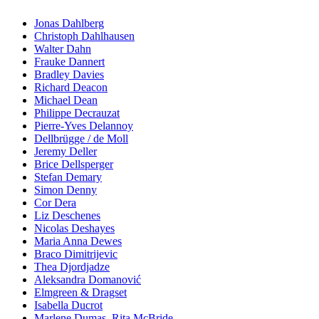
Jonas Dahlberg
Christoph Dahlhausen
Walter Dahn
Frauke Dannert
Bradley Davies
Richard Deacon
Michael Dean
Philippe Decrauzat
Pierre-Yves Delannoy
Dellbrügge / de Moll
Jeremy Deller
Brice Dellsperger
Stefan Demary
Simon Denny
Cor Dera
Liz Deschenes
Nicolas Deshayes
Maria Anna Dewes
Braco Dimitrijevic
Thea Djordjadze
Aleksandra Domanović
Elmgreen & Dragset
Isabella Ducrot
Marlene Dumas, Rita McBride