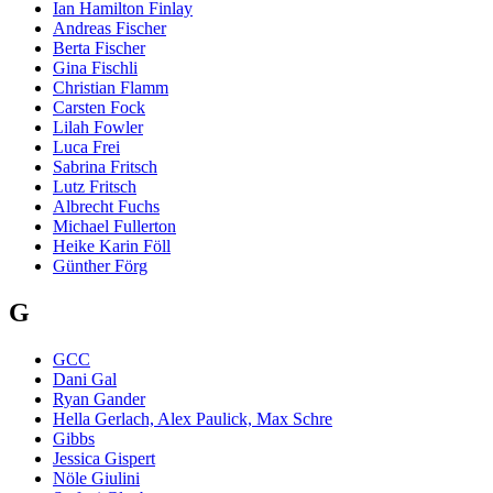
Ian Hamilton Finlay
Andreas Fischer
Berta Fischer
Gina Fischli
Christian Flamm
Carsten Fock
Lilah Fowler
Luca Frei
Sabrina Fritsch
Lutz Fritsch
Albrecht Fuchs
Michael Fullerton
Heike Karin Föll
Günther Förg
G
GCC
Dani Gal
Ryan Gander
Hella Gerlach, Alex Paulick, Max Schre
Gibbs
Jessica Gispert
Nöle Giulini