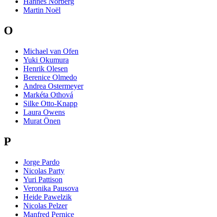
Hannes Norberg
Martin Noël
O
Michael van Ofen
Yuki Okumura
Henrik Olesen
Berenice Olmedo
Andrea Ostermeyer
Markéta Othová
Silke Otto-Knapp
Laura Owens
Murat Önen
P
Jorge Pardo
Nicolas Party
Yuri Pattison
Veronika Pausova
Heide Pawelzik
Nicolas Pelzer
Manfred Pernice