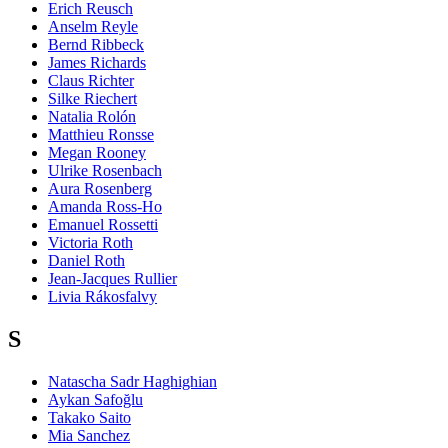
Erich Reusch
Anselm Reyle
Bernd Ribbeck
James Richards
Claus Richter
Silke Riechert
Natalia Rolón
Matthieu Ronsse
Megan Rooney
Ulrike Rosenbach
Aura Rosenberg
Amanda Ross-Ho
Emanuel Rossetti
Victoria Roth
Daniel Roth
Jean-Jacques Rullier
Livia Rákosfalvy
S
Natascha Sadr Haghighian
Aykan Safoğlu
Takako Saito
Mia Sanchez