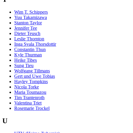
Wim T. Schippers
Yuu Takamizawa
Stanton Taylor
Jennifer Tee
Dieter Teusch
Leslie Thornton
Inga Svala Thorsdottir
Constantin Thun
Kyle Thurman
Heike Tibes
Sung Tieu
Wolfgang Tillmans
Gert und Uwe Tobias
Hayley Tompkins
Nicola Torke
Maria Toumazou
Tim Trantenroth
Valentina Triet
Rosemarie Trockel
U