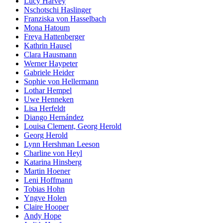
Lucy Harvey
Nschotschi Haslinger
Franziska von Hasselbach
Mona Hatoum
Freya Hattenberger
Kathrin Hausel
Clara Hausmann
Werner Haypeter
Gabriele Heider
Sophie von Hellermann
Lothar Hempel
Uwe Henneken
Lisa Herfeldt
Diango Hernández
Louisa Clement, Georg Herold
Georg Herold
Lynn Hershman Leeson
Charline von Heyl
Katarina Hinsberg
Martin Hoener
Leni Hoffmann
Tobias Hohn
Yngve Holen
Claire Hooper
Andy Hope