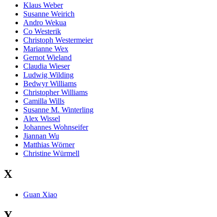
Klaus Weber
Susanne Weirich
Andro Wekua
Co Westerik
Christoph Westermeier
Marianne Wex
Gernot Wieland
Claudia Wieser
Ludwig Wilding
Bedwyr Williams
Christopher Williams
Camilla Wills
Susanne M. Winterling
Alex Wissel
Johannes Wohnseifer
Jiannan Wu
Matthias Wörner
Christine Würmell
X
Guan Xiao
Y