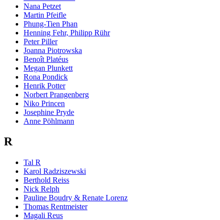
Nana Petzet
Martin Pfeifle
Phung-Tien Phan
Henning Fehr, Philipp Rühr
Peter Piller
Joanna Piotrowska
Benoît Platéus
Megan Plunkett
Rona Pondick
Henrik Potter
Norbert Prangenberg
Niko Princen
Josephine Pryde
Anne Pöhlmann
R
Tal R
Karol Radziszewski
Berthold Reiss
Nick Relph
Pauline Boudry & Renate Lorenz
Thomas Rentmeister
Magali Reus