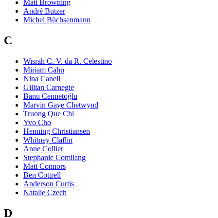
Matt Browning
André Butzer
Michel Büchsenmann
C
Wisrah C. V. da R. Celestino
Miriam Cahn
Nina Canell
Gillian Carnegie
Banu Cennetoğlu
Marvin Gaye Chetwynd
Truong Que Chi
Yvo Cho
Henning Christiansen
Whitney Claflin
Anne Collier
Stephanie Comilang
Matt Connors
Ben Cottrell
Anderson Curtis
Natalie Czech
D