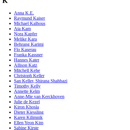
K
Anna K.E.
Raymund Kaiser
Michael Kalhous
Ata Kam
Nora Kapfer
Melike Kara
Behrang Karimi
Flo Kaserau
Franka Kassner
Hannes Kater
Allison Katz
Mitchell Kehe
Christoph Keller
San Keller, Shirana Shahbazi
Timothy Kelly
Annette Kelm
Anne-Mie van Kerckhoven
Julie de Kezel
Kiron Khosla
Dieter Kiessling
Karen Kilimnik
Ellen Yeon Kim
Sabine Kirste