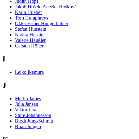
Judith Hopf
Jakub Hošek, Anežka Hošková
Karin Hueber
Tom Humphreys
Okka-Esther Hungerbühler
Stefan Hunstein
Nadira Husain
Valerie Häußler
Carsten Höller
I
Leiko Ikemura
J
Merlin James
Julia Jansen
Viktor Jeraj
Sture Johannesson
Birgit Jung-Schmitt
Brian Jungen