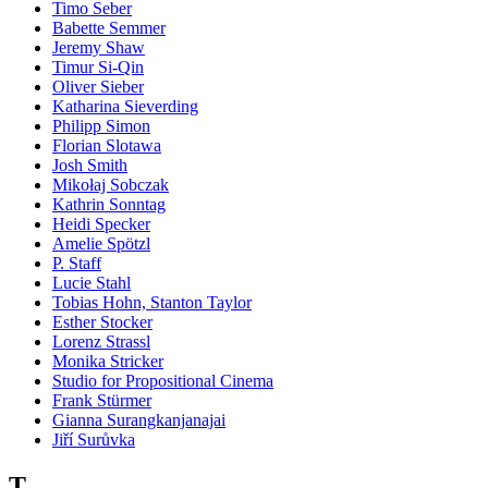
Timo Seber
Babette Semmer
Jeremy Shaw
Timur Si-Qin
Oliver Sieber
Katharina Sieverding
Philipp Simon
Florian Slotawa
Josh Smith
Mikołaj Sobczak
Kathrin Sonntag
Heidi Specker
Amelie Spötzl
P. Staff
Lucie Stahl
Tobias Hohn, Stanton Taylor
Esther Stocker
Lorenz Strassl
Monika Stricker
Studio for Propositional Cinema
Frank Stürmer
Gianna Surangkanjanajai
Jiří Surůvka
T