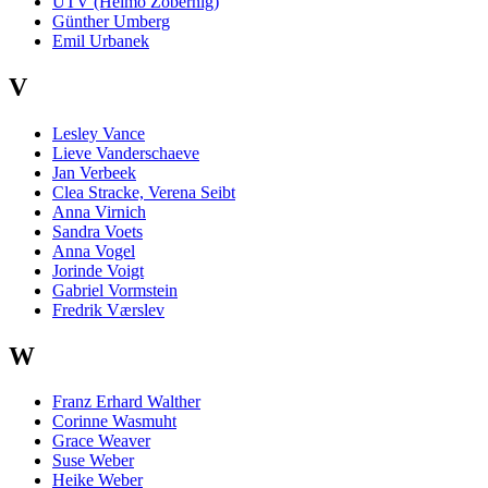
UTV (Heimo Zobernig)
Günther Umberg
Emil Urbanek
V
Lesley Vance
Lieve Vanderschaeve
Jan Verbeek
Clea Stracke, Verena Seibt
Anna Virnich
Sandra Voets
Anna Vogel
Jorinde Voigt
Gabriel Vormstein
Fredrik Værslev
W
Franz Erhard Walther
Corinne Wasmuht
Grace Weaver
Suse Weber
Heike Weber