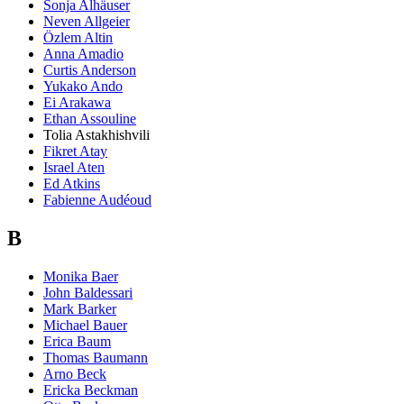
Sonja Alhäuser
Neven Allgeier
Özlem Altin
Anna Amadio
Curtis Anderson
Yukako Ando
Ei Arakawa
Ethan Assouline
Tolia Astakhishvili
Fikret Atay
Israel Aten
Ed Atkins
Fabienne Audéoud
B
Monika Baer
John Baldessari
Mark Barker
Michael Bauer
Erica Baum
Thomas Baumann
Arno Beck
Ericka Beckman