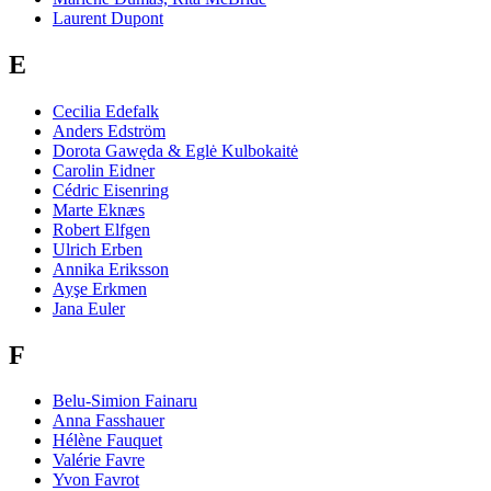
Laurent Dupont
E
Cecilia Edefalk
Anders Edström
Dorota Gawęda & Eglė Kulbokaitė
Carolin Eidner
Cédric Eisenring
Marte Eknæs
Robert Elfgen
Ulrich Erben
Annika Eriksson
Ayşe Erkmen
Jana Euler
F
Belu-Simion Fainaru
Anna Fasshauer
Hélène Fauquet
Valérie Favre
Yvon Favrot