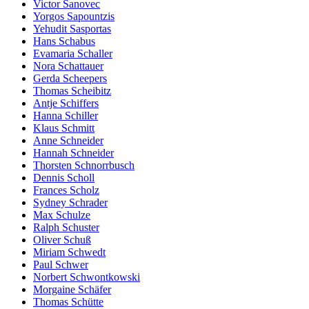
Victor Sanovec
Yorgos Sapountzis
Yehudit Sasportas
Hans Schabus
Evamaria Schaller
Nora Schattauer
Gerda Scheepers
Thomas Scheibitz
Antje Schiffers
Hanna Schiller
Klaus Schmitt
Anne Schneider
Hannah Schneider
Thorsten Schnorrbusch
Dennis Scholl
Frances Scholz
Sydney Schrader
Max Schulze
Ralph Schuster
Oliver Schuß
Miriam Schwedt
Paul Schwer
Norbert Schwontkowski
Morgaine Schäfer
Thomas Schütte