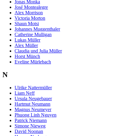
Jonas Monka
José Montealegre
Alex Morrison
Victoria Morton
Shaun Motsi
Johannes Muggenthaler
Catherine Mulligan
Lukas Müller
Alex Müller
Claudia und Julia Müller
Horst Münch
Eveline Mürlebach
N
Ulrike Nattermüller
Liam Neff
Ursula Neugebauer
Hartmut Neumann
Magnus Neumeyer
Phuong Linh Nguyen
Patrick Niemann
Simone Nieweg
David Noonan