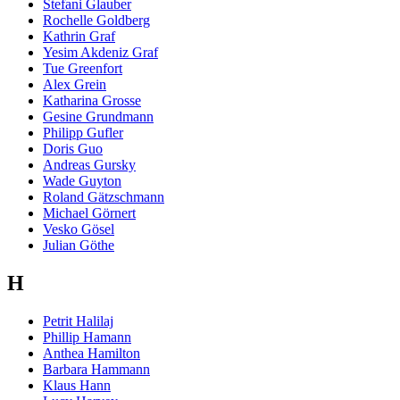
Stefani Glauber
Rochelle Goldberg
Kathrin Graf
Yesim Akdeniz Graf
Tue Greenfort
Alex Grein
Katharina Grosse
Gesine Grundmann
Philipp Gufler
Doris Guo
Andreas Gursky
Wade Guyton
Roland Gätzschmann
Michael Görnert
Vesko Gösel
Julian Göthe
H
Petrit Halilaj
Phillip Hamann
Anthea Hamilton
Barbara Hammann
Klaus Hann