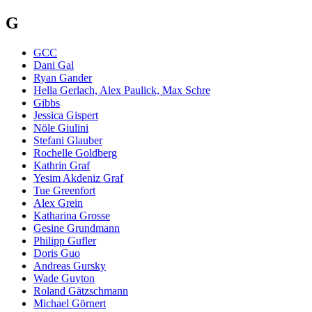
G
GCC
Dani Gal
Ryan Gander
Hella Gerlach, Alex Paulick, Max Schre
Gibbs
Jessica Gispert
Nöle Giulini
Stefani Glauber
Rochelle Goldberg
Kathrin Graf
Yesim Akdeniz Graf
Tue Greenfort
Alex Grein
Katharina Grosse
Gesine Grundmann
Philipp Gufler
Doris Guo
Andreas Gursky
Wade Guyton
Roland Gätzschmann
Michael Görnert