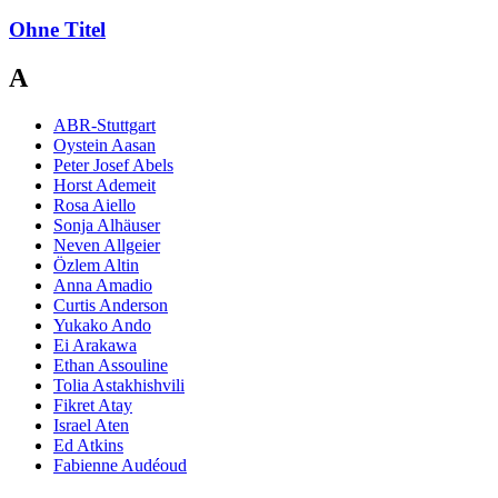
Ohne Titel
A
ABR-Stuttgart
Oystein Aasan
Peter Josef Abels
Horst Ademeit
Rosa Aiello
Sonja Alhäuser
Neven Allgeier
Özlem Altin
Anna Amadio
Curtis Anderson
Yukako Ando
Ei Arakawa
Ethan Assouline
Tolia Astakhishvili
Fikret Atay
Israel Aten
Ed Atkins
Fabienne Audéoud