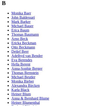
B
Monika Baer
John Baldessari
Mark Barker
Michael Bauer
Erica Baum
Thomas Baumann
Arno Beck
Ericka Beckman
Otto Beckmann
Detlef Beer
Adelhyd van Bender
Eva Berendes
Hella Berent
Anna-Sophie Berger
Thomas Bernstein
Michael Beutler
Monika Bieber
Alexandra Bircken
Karla Black
Heiner Blum
Anna & Bernhard Blume
Heiner Blumenthal