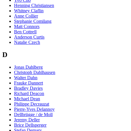
Yvo Cho
Henning Christiansen
Whitney Claflin
Anne Collier
Stephanie Comilang
Matt Connors
Ben Cottrell
Anderson Curtis
Natalie Czech
D
Jonas Dahlberg
Christoph Dahlhausen
Walter Dahn
Frauke Dannert
Bradley Davies
Richard Deacon
Michael Dean
Philippe Decrauzat
Pierre-Yves Delannoy
Dellbrügge / de Moll
Jeremy Deller
Brice Dellsperger
Stefan Demary