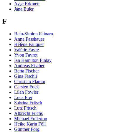
Ayşe Erkmen
Jana Euler
F
Belu-Simion Fainaru
Anna Fasshauer
Hélène Fauquet
Valérie Favre
Yvon Favrot
Ian Hamilton Finlay
Andreas Fischer
Berta Fischer
Gina Fischli
Christian Flamm
Carsten Fock
Lilah Fowler
Luca Frei
Sabrina Fritsch
Lutz Fritsch
Albrecht Fuchs
Michael Fullerton
Heike Karin Föll
Günther Förg