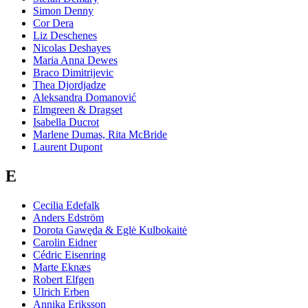
Simon Denny
Cor Dera
Liz Deschenes
Nicolas Deshayes
Maria Anna Dewes
Braco Dimitrijevic
Thea Djordjadze
Aleksandra Domanović
Elmgreen & Dragset
Isabella Ducrot
Marlene Dumas, Rita McBride
Laurent Dupont
E
Cecilia Edefalk
Anders Edström
Dorota Gawęda & Eglė Kulbokaitė
Carolin Eidner
Cédric Eisenring
Marte Eknæs
Robert Elfgen
Ulrich Erben
Annika Eriksson