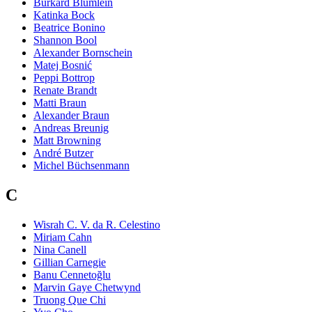
Burkard Blümlein
Katinka Bock
Beatrice Bonino
Shannon Bool
Alexander Bornschein
Matej Bosnić
Peppi Bottrop
Renate Brandt
Matti Braun
Alexander Braun
Andreas Breunig
Matt Browning
André Butzer
Michel Büchsenmann
C
Wisrah C. V. da R. Celestino
Miriam Cahn
Nina Canell
Gillian Carnegie
Banu Cennetoğlu
Marvin Gaye Chetwynd
Truong Que Chi