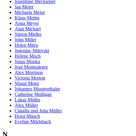
Josephine Meckseper
Jan Meier
Michaela Meise
Klaus Mettig
Anna Meyer
Alan Michael
Simon Mielke
John Miller
Helen Mirra
Jugoslav Mitevski
Helene Moch
Jonas Monka
José Montealegre
Alex Morrison
Victoria Morton
Shaun Motsi
Johannes Muggenthaler
Catherine Mulligan
Lukas Müller
Alex Müller
Claudia und Julia Müller
Horst Münch
Eveline Mürlebach
N