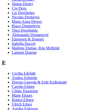
Simon Denny
Cor Dera
Liz Deschenes
Nicolas Deshayes
Maria Anna Dewes
Braco Dimitrijevic
Thea Djordjadze
Aleksandra Domanović
Elmgreen & Dragset
Isabella Ducrot
Marlene Dumas, Rita McBride
Laurent Dupont
E
Cecilia Edefalk
Anders Edström
Dorota Gawęda & Eglė Kulbokaitė
Carolin Eidner
Cédric Eisenring
Marte Eknæs
Robert Elfgen
Ulrich Erben
Annika Eriksson