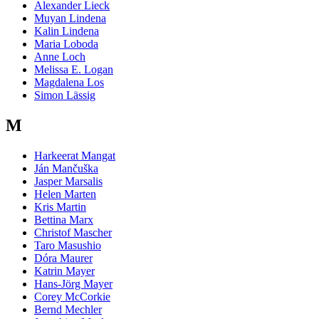
Alexander Lieck
Muyan Lindena
Kalin Lindena
Maria Loboda
Anne Loch
Melissa E. Logan
Magdalena Los
Simon Lässig
M
Harkeerat Mangat
Ján Mančuška
Jasper Marsalis
Helen Marten
Kris Martin
Bettina Marx
Christof Mascher
Taro Masushio
Dóra Maurer
Katrin Mayer
Hans-Jörg Mayer
Corey McCorkie
Bernd Mechler