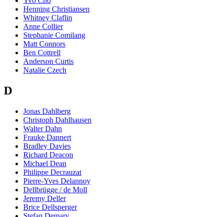
Yvo Cho
Henning Christiansen
Whitney Claflin
Anne Collier
Stephanie Comilang
Matt Connors
Ben Cottrell
Anderson Curtis
Natalie Czech
D
Jonas Dahlberg
Christoph Dahlhausen
Walter Dahn
Frauke Dannert
Bradley Davies
Richard Deacon
Michael Dean
Philippe Decrauzat
Pierre-Yves Delannoy
Dellbrügge / de Moll
Jeremy Deller
Brice Dellsperger
Stefan Demary