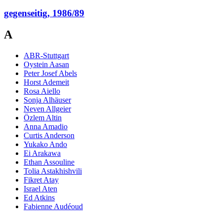
gegenseitig, 1986/89
A
ABR-Stuttgart
Oystein Aasan
Peter Josef Abels
Horst Ademeit
Rosa Aiello
Sonja Alhäuser
Neven Allgeier
Özlem Altin
Anna Amadio
Curtis Anderson
Yukako Ando
Ei Arakawa
Ethan Assouline
Tolia Astakhishvili
Fikret Atay
Israel Aten
Ed Atkins
Fabienne Audéoud