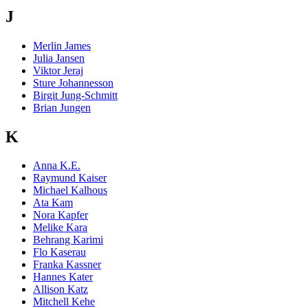
J
Merlin James
Julia Jansen
Viktor Jeraj
Sture Johannesson
Birgit Jung-Schmitt
Brian Jungen
K
Anna K.E.
Raymund Kaiser
Michael Kalhous
Ata Kam
Nora Kapfer
Melike Kara
Behrang Karimi
Flo Kaserau
Franka Kassner
Hannes Kater
Allison Katz
Mitchell Kehe