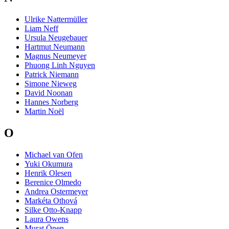
Ulrike Nattermüller
Liam Neff
Ursula Neugebauer
Hartmut Neumann
Magnus Neumeyer
Phuong Linh Nguyen
Patrick Niemann
Simone Nieweg
David Noonan
Hannes Norberg
Martin Noël
O
Michael van Ofen
Yuki Okumura
Henrik Olesen
Berenice Olmedo
Andrea Ostermeyer
Markéta Othová
Silke Otto-Knapp
Laura Owens
Murat Önen