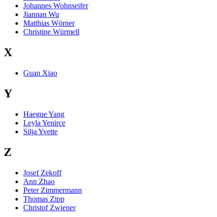
Johannes Wohnseifer
Jiannan Wu
Matthias Wörner
Christine Würmell
X
Guan Xiao
Y
Haegue Yang
Leyla Yenirce
Silja Yvette
Z
Josef Zekoff
Ann Zhao
Peter Zimmermann
Thomas Zipp
Christof Zwiener