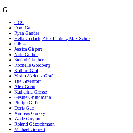
G
GCC
Dani Gal
Ryan Gander
Hella Gerlach, Alex Paulick, Max Schre
Gibbs
Jessica Gispert
Nöle Giulini
Stefani Glauber
Rochelle Goldberg
Kathrin Graf
Yesim Akdeniz Graf
Tue Greenfort
Alex Grein
Katharina Grosse
Gesine Grundmann
Philipp Gufler
Doris Guo
Andreas Gursky
Wade Guyton
Roland Gätzschmann
Michael Görnert