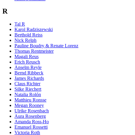
R
Tal R
Karol Radziszewski
Berthold Reiss
Nick Relph
Pauline Boudry & Renate Lorenz
Thomas Rentmeister
Magali Reus
Erich Reusch
Anselm Reyle
Bernd Ribbeck
James Richards
Claus Richter
Silke Riechert
Natalia Rolón
Matthieu Ronsse
Megan Rooney
Ulrike Rosenbach
Aura Rosenberg
Amanda Ross-Ho
Emanuel Rossetti
Victoria Roth