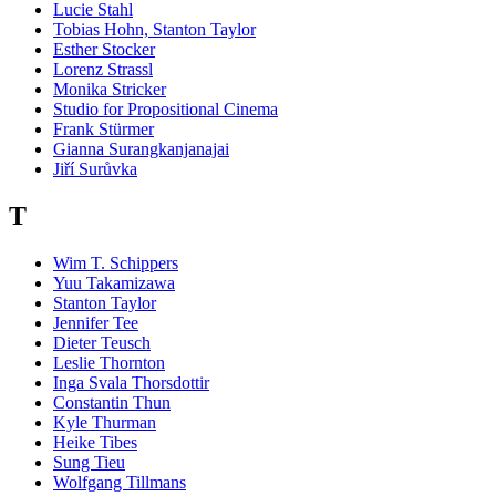
Lucie Stahl
Tobias Hohn, Stanton Taylor
Esther Stocker
Lorenz Strassl
Monika Stricker
Studio for Propositional Cinema
Frank Stürmer
Gianna Surangkanjanajai
Jiří Surůvka
T
Wim T. Schippers
Yuu Takamizawa
Stanton Taylor
Jennifer Tee
Dieter Teusch
Leslie Thornton
Inga Svala Thorsdottir
Constantin Thun
Kyle Thurman
Heike Tibes
Sung Tieu
Wolfgang Tillmans