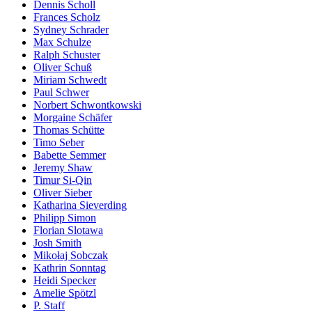
Dennis Scholl
Frances Scholz
Sydney Schrader
Max Schulze
Ralph Schuster
Oliver Schuß
Miriam Schwedt
Paul Schwer
Norbert Schwontkowski
Morgaine Schäfer
Thomas Schütte
Timo Seber
Babette Semmer
Jeremy Shaw
Timur Si-Qin
Oliver Sieber
Katharina Sieverding
Philipp Simon
Florian Slotawa
Josh Smith
Mikołaj Sobczak
Kathrin Sonntag
Heidi Specker
Amelie Spötzl
P. Staff