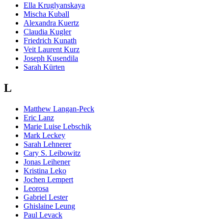
Ella Kruglyanskaya
Mischa Kuball
Alexandra Kuertz
Claudia Kugler
Friedrich Kunath
Veit Laurent Kurz
Joseph Kusendila
Sarah Kürten
L
Matthew Langan-Peck
Eric Lanz
Marie Luise Lebschik
Mark Leckey
Sarah Lehnerer
Cary S. Leibowitz
Jonas Leihener
Kristina Leko
Jochen Lempert
Leorosa
Gabriel Lester
Ghislaine Leung
Paul Levack