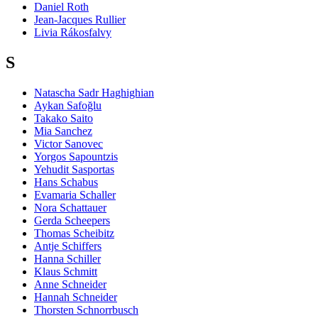
Daniel Roth
Jean-Jacques Rullier
Livia Rákosfalvy
S
Natascha Sadr Haghighian
Aykan Safoğlu
Takako Saito
Mia Sanchez
Victor Sanovec
Yorgos Sapountzis
Yehudit Sasportas
Hans Schabus
Evamaria Schaller
Nora Schattauer
Gerda Scheepers
Thomas Scheibitz
Antje Schiffers
Hanna Schiller
Klaus Schmitt
Anne Schneider
Hannah Schneider
Thorsten Schnorrbusch