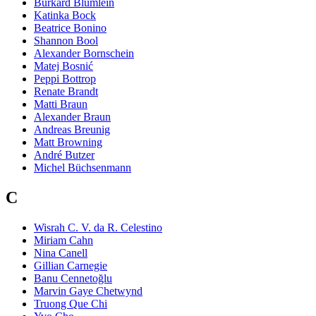
Burkard Blümlein
Katinka Bock
Beatrice Bonino
Shannon Bool
Alexander Bornschein
Matej Bosnić
Peppi Bottrop
Renate Brandt
Matti Braun
Alexander Braun
Andreas Breunig
Matt Browning
André Butzer
Michel Büchsenmann
C
Wisrah C. V. da R. Celestino
Miriam Cahn
Nina Canell
Gillian Carnegie
Banu Cennetoğlu
Marvin Gaye Chetwynd
Truong Que Chi