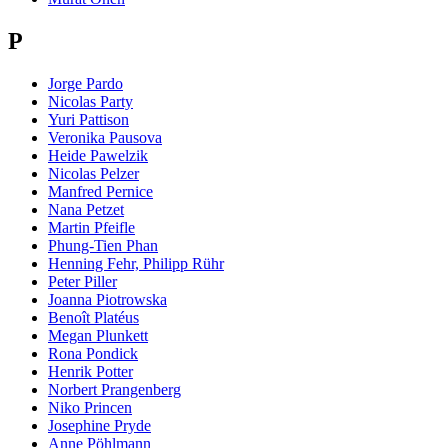
P
Jorge Pardo
Nicolas Party
Yuri Pattison
Veronika Pausova
Heide Pawelzik
Nicolas Pelzer
Manfred Pernice
Nana Petzet
Martin Pfeifle
Phung-Tien Phan
Henning Fehr, Philipp Rühr
Peter Piller
Joanna Piotrowska
Benoît Platéus
Megan Plunkett
Rona Pondick
Henrik Potter
Norbert Prangenberg
Niko Princen
Josephine Pryde
Anne Pöhlmann