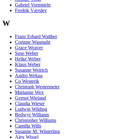
Gabriel Vormstein
Fredrik Værslev
W
Franz Erhard Walther
Corinne Wasmuht
Grace Weaver
Suse Weber
Heike Weber
Klaus Weber
Susanne Weirich
Andro Wekua
Co Westerik
Christoph Westermeier
Marianne Wex
Gernot Wieland
Claudia Wieser
Ludwig Wilding
Bedwyr Williams
Christopher Williams
Camilla Wills
Susanne M. Winterling
Alex Wissel