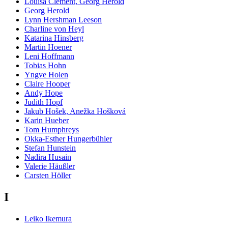
Louisa Clement, Georg Herold
Georg Herold
Lynn Hershman Leeson
Charline von Heyl
Katarina Hinsberg
Martin Hoener
Leni Hoffmann
Tobias Hohn
Yngve Holen
Claire Hooper
Andy Hope
Judith Hopf
Jakub Hošek, Anežka Hošková
Karin Hueber
Tom Humphreys
Okka-Esther Hungerbühler
Stefan Hunstein
Nadira Husain
Valerie Häußler
Carsten Höller
I
Leiko Ikemura