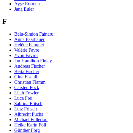
Ayşe Erkmen
Jana Euler
F
Belu-Simion Fainaru
Anna Fasshauer
Hélène Fauquet
Valérie Favre
Yvon Favrot
Ian Hamilton Finlay
Andreas Fischer
Berta Fischer
Gina Fischli
Christian Flamm
Carsten Fock
Lilah Fowler
Luca Frei
Sabrina Fritsch
Lutz Fritsch
Albrecht Fuchs
Michael Fullerton
Heike Karin Föll
Günther Förg