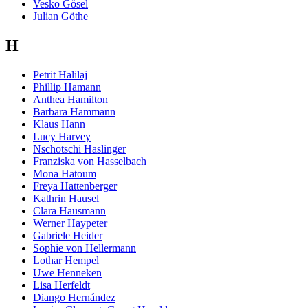
Vesko Gösel
Julian Göthe
H
Petrit Halilaj
Phillip Hamann
Anthea Hamilton
Barbara Hammann
Klaus Hann
Lucy Harvey
Nschotschi Haslinger
Franziska von Hasselbach
Mona Hatoum
Freya Hattenberger
Kathrin Hausel
Clara Hausmann
Werner Haypeter
Gabriele Heider
Sophie von Hellermann
Lothar Hempel
Uwe Henneken
Lisa Herfeldt
Diango Hernández