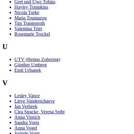
Gert und Uwe Tobias
Hayley Tompkins
Nicola Torke
Maria Toumazou
Tim Trantenroth
Valentina Triet
Rosemarie Trockel
U
UTV (Heimo Zobernig)
Günther Umberg
Emil Urbanek
V
Lesley Vance
Lieve Vanderschaeve
Jan Verbeek
Clea Stracke, Verena Seibt
Anna Virnich
Sandra Voets
Anna Vogel
Jorinde Voigt