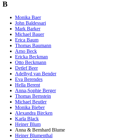
B
Monika Baer
John Baldessari
Mark Barker
Michael Bauer
Erica Baum
Thomas Baumann
Arno Beck
Ericka Beckman
Otto Beckmann
Detlef Beer
Adelhyd van Bender
Eva Berendes
Hella Berent
Anna-Sophie Berger
Thomas Bernstein
Michael Beutler
Monika Bieber
Alexandra Bircken
Karla Black
Heiner Blum
Anna & Bernhard Blume
Heiner Blumenthal