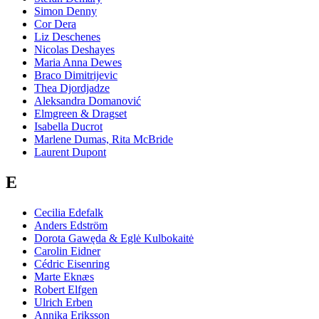
Simon Denny
Cor Dera
Liz Deschenes
Nicolas Deshayes
Maria Anna Dewes
Braco Dimitrijevic
Thea Djordjadze
Aleksandra Domanović
Elmgreen & Dragset
Isabella Ducrot
Marlene Dumas, Rita McBride
Laurent Dupont
E
Cecilia Edefalk
Anders Edström
Dorota Gawęda & Eglė Kulbokaitė
Carolin Eidner
Cédric Eisenring
Marte Eknæs
Robert Elfgen
Ulrich Erben
Annika Eriksson