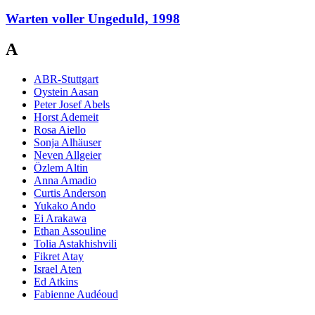
Warten voller Ungeduld, 1998
A
ABR-Stuttgart
Oystein Aasan
Peter Josef Abels
Horst Ademeit
Rosa Aiello
Sonja Alhäuser
Neven Allgeier
Özlem Altin
Anna Amadio
Curtis Anderson
Yukako Ando
Ei Arakawa
Ethan Assouline
Tolia Astakhishvili
Fikret Atay
Israel Aten
Ed Atkins
Fabienne Audéoud