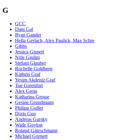
G
GCC
Dani Gal
Ryan Gander
Hella Gerlach, Alex Paulick, Max Schre
Gibbs
Jessica Gispert
Nöle Giulini
Stefani Glauber
Rochelle Goldberg
Kathrin Graf
Yesim Akdeniz Graf
Tue Greenfort
Alex Grein
Katharina Grosse
Gesine Grundmann
Philipp Gufler
Doris Guo
Andreas Gursky
Wade Guyton
Roland Gätzschmann
Michael Görnert