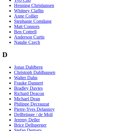
Yvo Cho
Henning Christiansen
Whitney Claflin
Anne Collier
Stephanie Comilang
Matt Connors
Ben Cottrell
Anderson Curtis
Natalie Czech
D
Jonas Dahlberg
Christoph Dahlhausen
Walter Dahn
Frauke Dannert
Bradley Davies
Richard Deacon
Michael Dean
Philippe Decrauzat
Pierre-Yves Delannoy
Dellbrügge / de Moll
Jeremy Deller
Brice Dellsperger
Stefan Demary