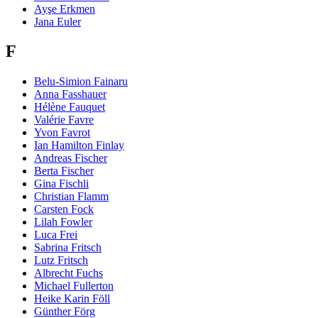
Ayşe Erkmen
Jana Euler
F
Belu-Simion Fainaru
Anna Fasshauer
Hélène Fauquet
Valérie Favre
Yvon Favrot
Ian Hamilton Finlay
Andreas Fischer
Berta Fischer
Gina Fischli
Christian Flamm
Carsten Fock
Lilah Fowler
Luca Frei
Sabrina Fritsch
Lutz Fritsch
Albrecht Fuchs
Michael Fullerton
Heike Karin Föll
Günther Förg