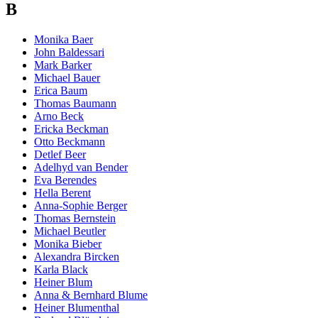
B
Monika Baer
John Baldessari
Mark Barker
Michael Bauer
Erica Baum
Thomas Baumann
Arno Beck
Ericka Beckman
Otto Beckmann
Detlef Beer
Adelhyd van Bender
Eva Berendes
Hella Berent
Anna-Sophie Berger
Thomas Bernstein
Michael Beutler
Monika Bieber
Alexandra Bircken
Karla Black
Heiner Blum
Anna & Bernhard Blume
Heiner Blumenthal