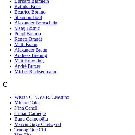
Burkard Blümlein
Katinka Bock
Beatrice Bonino
Shannon Bool
Alexander Bornschein
Matej Bosnić
Peppi Bottrop
Renate Brandt
Matti Braun
Alexander Braun
Andreas Breunig
Matt Browning
André Butzer
Michel Büchsenmann
C
Wisrah C. V. da R. Celestino
Miriam Cahn
Nina Canell
Gillian Carnegie
Banu Cennetoğlu
Marvin Gaye Chetwynd
Truong Que Chi