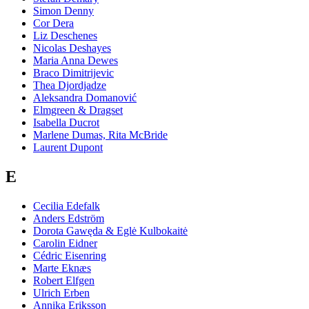
Simon Denny
Cor Dera
Liz Deschenes
Nicolas Deshayes
Maria Anna Dewes
Braco Dimitrijevic
Thea Djordjadze
Aleksandra Domanović
Elmgreen & Dragset
Isabella Ducrot
Marlene Dumas, Rita McBride
Laurent Dupont
E
Cecilia Edefalk
Anders Edström
Dorota Gawęda & Eglė Kulbokaitė
Carolin Eidner
Cédric Eisenring
Marte Eknæs
Robert Elfgen
Ulrich Erben
Annika Eriksson