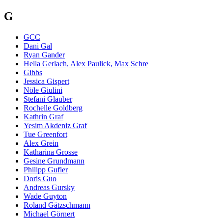
G
GCC
Dani Gal
Ryan Gander
Hella Gerlach, Alex Paulick, Max Schre
Gibbs
Jessica Gispert
Nöle Giulini
Stefani Glauber
Rochelle Goldberg
Kathrin Graf
Yesim Akdeniz Graf
Tue Greenfort
Alex Grein
Katharina Grosse
Gesine Grundmann
Philipp Gufler
Doris Guo
Andreas Gursky
Wade Guyton
Roland Gätzschmann
Michael Görnert