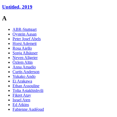
Untitled, 2019
A
ABR-Stuttgart
Oystein Aasan
Peter Josef Abels
Horst Ademeit
Rosa Aiello
Sonja Alhäuser
Neven Allgeier
Özlem Altin
Anna Amadio
Curtis Anderson
Yukako Ando
Ei Arakawa
Ethan Assouline
Tolia Astakhishvili
Fikret Atay
Israel Aten
Ed Atkins
Fabienne Audéoud