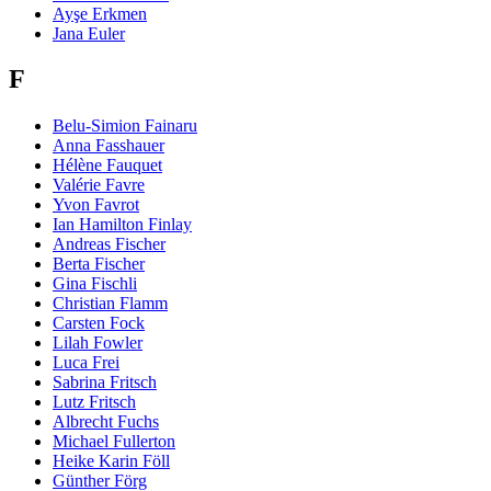
Ayşe Erkmen
Jana Euler
F
Belu-Simion Fainaru
Anna Fasshauer
Hélène Fauquet
Valérie Favre
Yvon Favrot
Ian Hamilton Finlay
Andreas Fischer
Berta Fischer
Gina Fischli
Christian Flamm
Carsten Fock
Lilah Fowler
Luca Frei
Sabrina Fritsch
Lutz Fritsch
Albrecht Fuchs
Michael Fullerton
Heike Karin Föll
Günther Förg