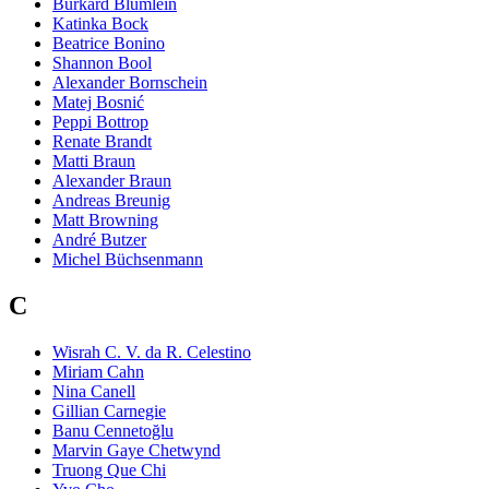
Burkard Blümlein
Katinka Bock
Beatrice Bonino
Shannon Bool
Alexander Bornschein
Matej Bosnić
Peppi Bottrop
Renate Brandt
Matti Braun
Alexander Braun
Andreas Breunig
Matt Browning
André Butzer
Michel Büchsenmann
C
Wisrah C. V. da R. Celestino
Miriam Cahn
Nina Canell
Gillian Carnegie
Banu Cennetoğlu
Marvin Gaye Chetwynd
Truong Que Chi