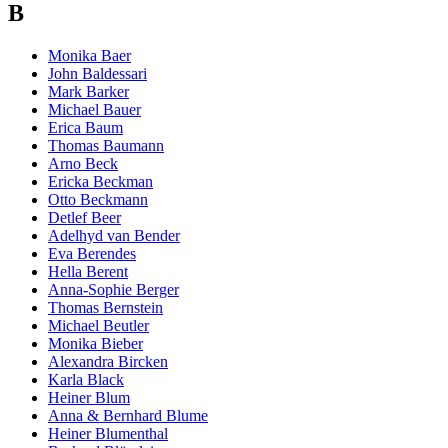
B
Monika Baer
John Baldessari
Mark Barker
Michael Bauer
Erica Baum
Thomas Baumann
Arno Beck
Ericka Beckman
Otto Beckmann
Detlef Beer
Adelhyd van Bender
Eva Berendes
Hella Berent
Anna-Sophie Berger
Thomas Bernstein
Michael Beutler
Monika Bieber
Alexandra Bircken
Karla Black
Heiner Blum
Anna & Bernhard Blume
Heiner Blumenthal