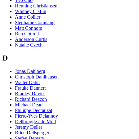
Yvo Cho
Henning Christiansen
Whitney Claflin
Anne Collier
Stephanie Comilang
Matt Connors
Ben Cottrell
Anderson Curtis
Natalie Czech
D
Jonas Dahlberg
Christoph Dahlhausen
Walter Dahn
Frauke Dannert
Bradley Davies
Richard Deacon
Michael Dean
Philippe Decrauzat
Pierre-Yves Delannoy
Dellbrügge / de Moll
Jeremy Deller
Brice Dellsperger
Stefan Demary