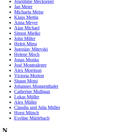
Josephine Meckseper
Jan Meier
Michaela Meise
Klaus Mettig
Anna Meyer
Alan Michael
Simon Mielke
John Miller
Helen Mirra
Jugoslav Mitevski
Helene Moch
Jonas Monka
José Montealegre
Alex Morrison
Victoria Morton
Shaun Motsi
Johannes Muggenthaler
Catherine Mulligan
Lukas Müller
Alex Müller
Claudia und Julia Müller
Horst Münch
Eveline Mürlebach
N