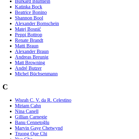
Burkard Blümlein
Katinka Bock
Beatrice Bonino
Shannon Bool
Alexander Bornschein
Matej Bosnić
Peppi Bottrop
Renate Brandt
Matti Braun
Alexander Braun
Andreas Breunig
Matt Browning
André Butzer
Michel Büchsenmann
C
Wisrah C. V. da R. Celestino
Miriam Cahn
Nina Canell
Gillian Carnegie
Banu Cennetoğlu
Marvin Gaye Chetwynd
Truong Que Chi