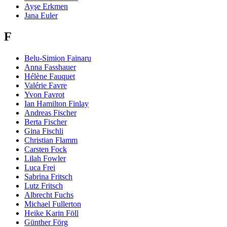
Ayşe Erkmen
Jana Euler
F
Belu-Simion Fainaru
Anna Fasshauer
Hélène Fauquet
Valérie Favre
Yvon Favrot
Ian Hamilton Finlay
Andreas Fischer
Berta Fischer
Gina Fischli
Christian Flamm
Carsten Fock
Lilah Fowler
Luca Frei
Sabrina Fritsch
Lutz Fritsch
Albrecht Fuchs
Michael Fullerton
Heike Karin Föll
Günther Förg