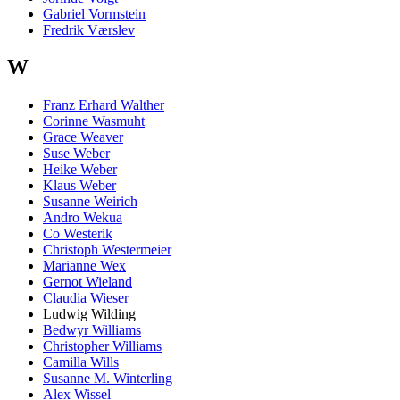
Gabriel Vormstein
Fredrik Værslev
W
Franz Erhard Walther
Corinne Wasmuht
Grace Weaver
Suse Weber
Heike Weber
Klaus Weber
Susanne Weirich
Andro Wekua
Co Westerik
Christoph Westermeier
Marianne Wex
Gernot Wieland
Claudia Wieser
Ludwig Wilding
Bedwyr Williams
Christopher Williams
Camilla Wills
Susanne M. Winterling
Alex Wissel