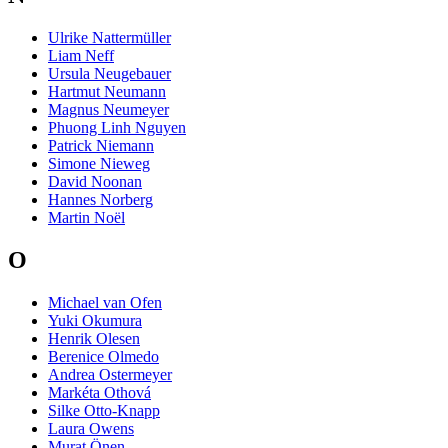
Ulrike Nattermüller
Liam Neff
Ursula Neugebauer
Hartmut Neumann
Magnus Neumeyer
Phuong Linh Nguyen
Patrick Niemann
Simone Nieweg
David Noonan
Hannes Norberg
Martin Noël
O
Michael van Ofen
Yuki Okumura
Henrik Olesen
Berenice Olmedo
Andrea Ostermeyer
Markéta Othová
Silke Otto-Knapp
Laura Owens
Murat Önen