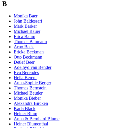
B
Monika Baer
John Baldessari
Mark Barker
Michael Bauer
Erica Baum
Thomas Baumann
Arno Beck
Ericka Beckman
Otto Beckmann
Detlef Beer
Adelhyd van Bender
Eva Berendes
Hella Berent
Anna-Sophie Berger
Thomas Bernstein
Michael Beutler
Monika Bieber
Alexandra Bircken
Karla Black
Heiner Blum
Anna & Bernhard Blume
Heiner Blumenthal