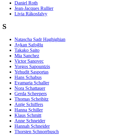
Daniel Roth
Jean-Jacques Rullier
Livia Rákosfalvy
S
Natascha Sadr Haghighian
Aykan Safoğlu
Takako Saito
Mia Sanchez
Victor Sanovec
Yorgos Sapountzis
Yehudit Sasportas
Hans Schabus
Evamaria Schaller
Nora Schattauer
Gerda Scheepers
Thomas Scheibitz
Antje Schiffers
Hanna Schiller
Klaus Schmitt
Anne Schneider
Hannah Schneider
Thorsten Schnorrbusch