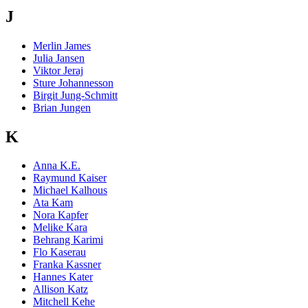
J
Merlin James
Julia Jansen
Viktor Jeraj
Sture Johannesson
Birgit Jung-Schmitt
Brian Jungen
K
Anna K.E.
Raymund Kaiser
Michael Kalhous
Ata Kam
Nora Kapfer
Melike Kara
Behrang Karimi
Flo Kaserau
Franka Kassner
Hannes Kater
Allison Katz
Mitchell Kehe