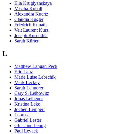
Ella Kruglyanskaya
Mischa Kuball
Alexandra Kuertz
Claudia Kugler
Friedrich Kunath
Veit Laurent Kurz
Joseph Kusendila
Sarah Kürten
L
Matthew Langan-Peck
Eric Lanz
Marie Luise Lebschik
Mark Leckey
Sarah Lehnerer
Cary S. Leibowitz
Jonas Leihener
Kristina Leko
Jochen Lempert
Leorosa
Gabriel Lester
Ghislaine Leung
Paul Levack