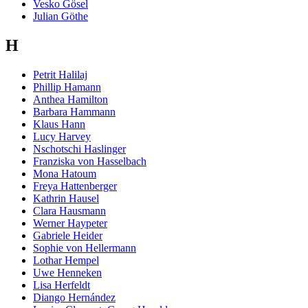
Vesko Gösel
Julian Göthe
H
Petrit Halilaj
Phillip Hamann
Anthea Hamilton
Barbara Hammann
Klaus Hann
Lucy Harvey
Nschotschi Haslinger
Franziska von Hasselbach
Mona Hatoum
Freya Hattenberger
Kathrin Hausel
Clara Hausmann
Werner Haypeter
Gabriele Heider
Sophie von Hellermann
Lothar Hempel
Uwe Henneken
Lisa Herfeldt
Diango Hernández