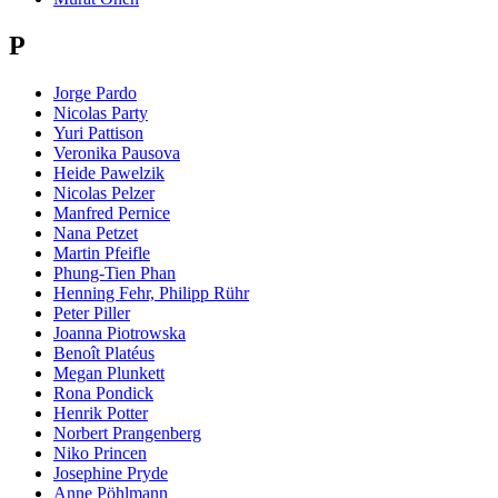
P
Jorge Pardo
Nicolas Party
Yuri Pattison
Veronika Pausova
Heide Pawelzik
Nicolas Pelzer
Manfred Pernice
Nana Petzet
Martin Pfeifle
Phung-Tien Phan
Henning Fehr, Philipp Rühr
Peter Piller
Joanna Piotrowska
Benoît Platéus
Megan Plunkett
Rona Pondick
Henrik Potter
Norbert Prangenberg
Niko Princen
Josephine Pryde
Anne Pöhlmann