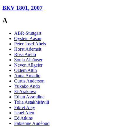
BKV 1801, 2007
A
ABR-Stuttgart
Oystein Aasan
Peter Josef Abels
Horst Ademeit
Rosa Aiello
Sonja Alhäuser
Neven Allgeier
Özlem Altin
Anna Amadio
Curtis Anderson
Yukako Ando
Ei Arakawa
Ethan Assouline
Tolia Astakhishvili
Fikret Atay
Israel Aten
Ed Atkins
Fabienne Audéoud