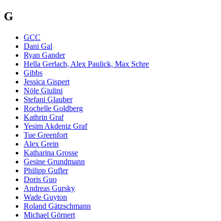
G
GCC
Dani Gal
Ryan Gander
Hella Gerlach, Alex Paulick, Max Schre
Gibbs
Jessica Gispert
Nöle Giulini
Stefani Glauber
Rochelle Goldberg
Kathrin Graf
Yesim Akdeniz Graf
Tue Greenfort
Alex Grein
Katharina Grosse
Gesine Grundmann
Philipp Gufler
Doris Guo
Andreas Gursky
Wade Guyton
Roland Gätzschmann
Michael Görnert