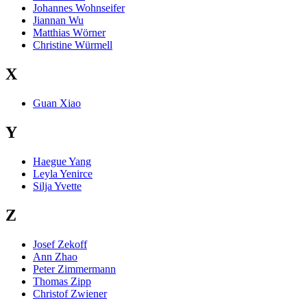
Johannes Wohnseifer
Jiannan Wu
Matthias Wörner
Christine Würmell
X
Guan Xiao
Y
Haegue Yang
Leyla Yenirce
Silja Yvette
Z
Josef Zekoff
Ann Zhao
Peter Zimmermann
Thomas Zipp
Christof Zwiener