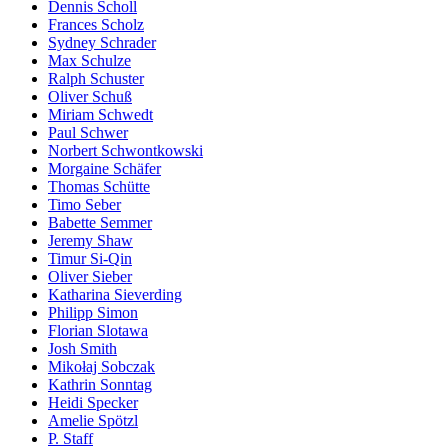
Dennis Scholl
Frances Scholz
Sydney Schrader
Max Schulze
Ralph Schuster
Oliver Schuß
Miriam Schwedt
Paul Schwer
Norbert Schwontkowski
Morgaine Schäfer
Thomas Schütte
Timo Seber
Babette Semmer
Jeremy Shaw
Timur Si-Qin
Oliver Sieber
Katharina Sieverding
Philipp Simon
Florian Slotawa
Josh Smith
Mikołaj Sobczak
Kathrin Sonntag
Heidi Specker
Amelie Spötzl
P. Staff