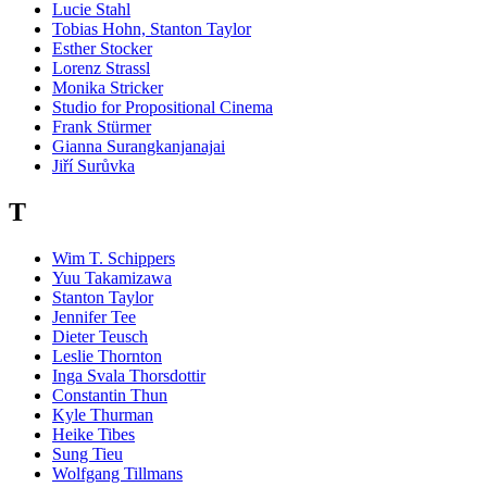
Lucie Stahl
Tobias Hohn, Stanton Taylor
Esther Stocker
Lorenz Strassl
Monika Stricker
Studio for Propositional Cinema
Frank Stürmer
Gianna Surangkanjanajai
Jiří Surůvka
T
Wim T. Schippers
Yuu Takamizawa
Stanton Taylor
Jennifer Tee
Dieter Teusch
Leslie Thornton
Inga Svala Thorsdottir
Constantin Thun
Kyle Thurman
Heike Tibes
Sung Tieu
Wolfgang Tillmans