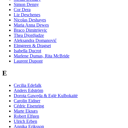
Simon Denny
Cor Dera
Liz Deschenes
Nicolas Deshayes
Maria Anna Dewes
Braco Dimitrijevic
Thea Djordjadze
Aleksandra Domanović
Elmgreen & Dragset
Isabella Ducrot
Marlene Dumas, Rita McBride
Laurent Dupont
E
Cecilia Edefalk
Anders Edström
Dorota Gawęda & Eglė Kulbokaitė
Carolin Eidner
Cédric Eisenring
Marte Eknæs
Robert Elfgen
Ulrich Erben
Annika Eriksson