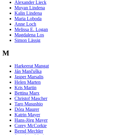
Alexander Lieck
Muyan Lindena
Kalin Lindena
Maria Loboda
Anne Loch
Melissa E. Logan
Magdalena Los
Simon Lässig
M
Harkeerat Mangat
Ján Mančuška
Jasper Marsalis
Helen Marten
Kris Martin
Bettina Marx
Christof Mascher
Taro Masushio
Dóra Maurer
Katrin Mayer
Hans-Jörg Mayer
Corey McCorkie
Bernd Mechler