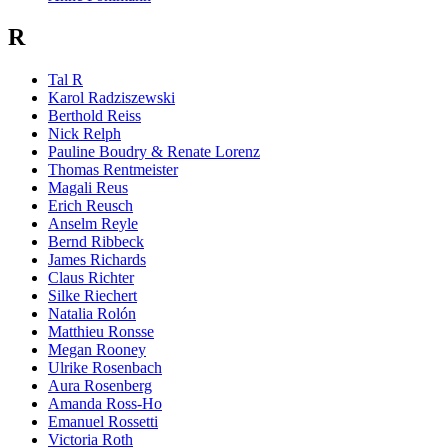
R
Tal R
Karol Radziszewski
Berthold Reiss
Nick Relph
Pauline Boudry & Renate Lorenz
Thomas Rentmeister
Magali Reus
Erich Reusch
Anselm Reyle
Bernd Ribbeck
James Richards
Claus Richter
Silke Riechert
Natalia Rolón
Matthieu Ronsse
Megan Rooney
Ulrike Rosenbach
Aura Rosenberg
Amanda Ross-Ho
Emanuel Rossetti
Victoria Roth