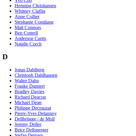
Yvo Cho
Henning Christiansen
Whitney Claflin
Anne Collier
Stephanie Comilang
Matt Connors
Ben Cottrell
Anderson Curtis
Natalie Czech
D
Jonas Dahlberg
Christoph Dahlhausen
Walter Dahn
Frauke Dannert
Bradley Davies
Richard Deacon
Michael Dean
Philippe Decrauzat
Pierre-Yves Delannoy
Dellbrügge / de Moll
Jeremy Deller
Brice Dellsperger
Stefan Demary