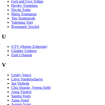
Gert und Uwe Tobias
Hayley Tompkins
Nicola Torke
Maria Toumazou
Tim Trantenroth
Valentina Triet
Rosemarie Trockel
U
UTV (Heimo Zobernig)
Günther Umberg
Emil Urbanek
V
Lesley Vance
Lieve Vanderschaeve
Jan Verbeek
Clea Stracke, Verena Seibt
Anna Virnich
Sandra Voets
Anna Vogel
Jorinde Voigt