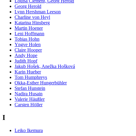
Louisa Clement, Georg Herold
Georg Herold
Lynn Hershman Leeson
Charline von Heyl
Katarina Hinsberg
Martin Hoener
Leni Hoffmann
Tobias Hohn
Yngve Holen
Claire Hooper
Andy Hope
Judith Hopf
Jakub Hošek, Anežka Hošková
Karin Hueber
Tom Humphreys
Okka-Esther Hungerbühler
Stefan Hunstein
Nadira Husain
Valerie Häußler
Carsten Höller
I
Leiko Ikemura