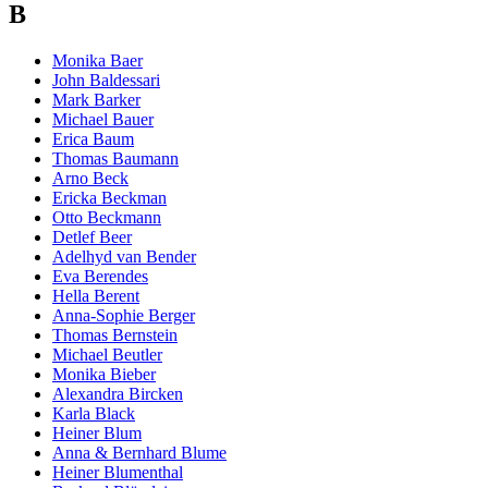
B
Monika Baer
John Baldessari
Mark Barker
Michael Bauer
Erica Baum
Thomas Baumann
Arno Beck
Ericka Beckman
Otto Beckmann
Detlef Beer
Adelhyd van Bender
Eva Berendes
Hella Berent
Anna-Sophie Berger
Thomas Bernstein
Michael Beutler
Monika Bieber
Alexandra Bircken
Karla Black
Heiner Blum
Anna & Bernhard Blume
Heiner Blumenthal