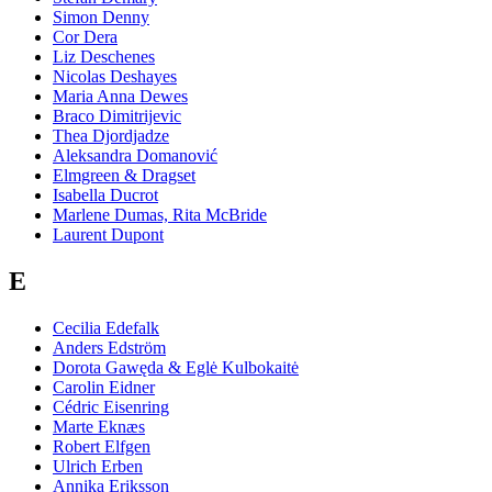
Simon Denny
Cor Dera
Liz Deschenes
Nicolas Deshayes
Maria Anna Dewes
Braco Dimitrijevic
Thea Djordjadze
Aleksandra Domanović
Elmgreen & Dragset
Isabella Ducrot
Marlene Dumas, Rita McBride
Laurent Dupont
E
Cecilia Edefalk
Anders Edström
Dorota Gawęda & Eglė Kulbokaitė
Carolin Eidner
Cédric Eisenring
Marte Eknæs
Robert Elfgen
Ulrich Erben
Annika Eriksson