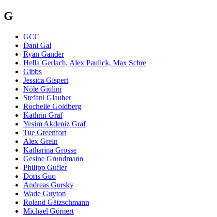
G
GCC
Dani Gal
Ryan Gander
Hella Gerlach, Alex Paulick, Max Schre
Gibbs
Jessica Gispert
Nöle Giulini
Stefani Glauber
Rochelle Goldberg
Kathrin Graf
Yesim Akdeniz Graf
Tue Greenfort
Alex Grein
Katharina Grosse
Gesine Grundmann
Philipp Gufler
Doris Guo
Andreas Gursky
Wade Guyton
Roland Gätzschmann
Michael Görnert