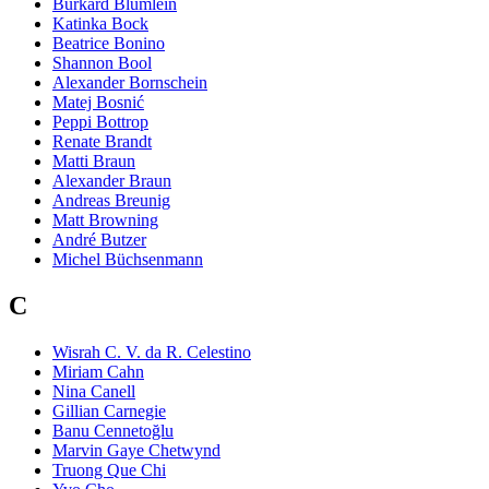
Burkard Blümlein
Katinka Bock
Beatrice Bonino
Shannon Bool
Alexander Bornschein
Matej Bosnić
Peppi Bottrop
Renate Brandt
Matti Braun
Alexander Braun
Andreas Breunig
Matt Browning
André Butzer
Michel Büchsenmann
C
Wisrah C. V. da R. Celestino
Miriam Cahn
Nina Canell
Gillian Carnegie
Banu Cennetoğlu
Marvin Gaye Chetwynd
Truong Que Chi