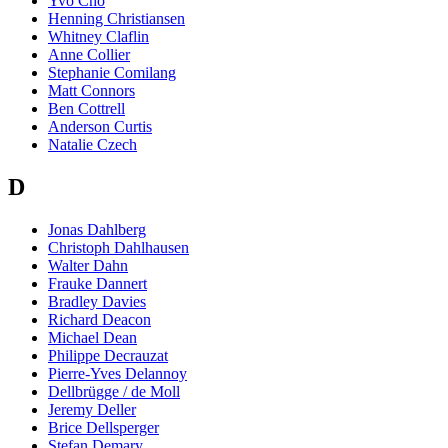
Yvo Cho
Henning Christiansen
Whitney Claflin
Anne Collier
Stephanie Comilang
Matt Connors
Ben Cottrell
Anderson Curtis
Natalie Czech
D
Jonas Dahlberg
Christoph Dahlhausen
Walter Dahn
Frauke Dannert
Bradley Davies
Richard Deacon
Michael Dean
Philippe Decrauzat
Pierre-Yves Delannoy
Dellbrügge / de Moll
Jeremy Deller
Brice Dellsperger
Stefan Demary