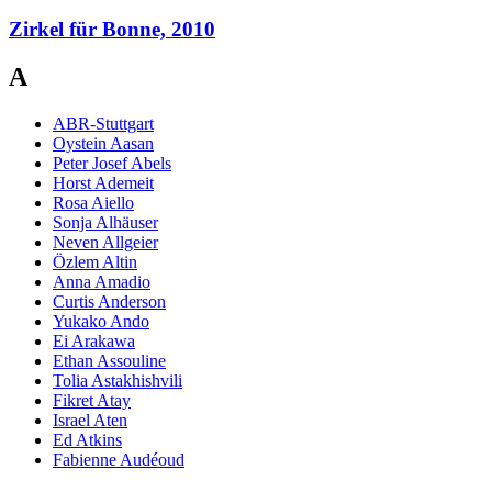
Zirkel für Bonne, 2010
A
ABR-Stuttgart
Oystein Aasan
Peter Josef Abels
Horst Ademeit
Rosa Aiello
Sonja Alhäuser
Neven Allgeier
Özlem Altin
Anna Amadio
Curtis Anderson
Yukako Ando
Ei Arakawa
Ethan Assouline
Tolia Astakhishvili
Fikret Atay
Israel Aten
Ed Atkins
Fabienne Audéoud