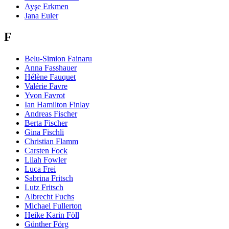
Ayşe Erkmen
Jana Euler
F
Belu-Simion Fainaru
Anna Fasshauer
Hélène Fauquet
Valérie Favre
Yvon Favrot
Ian Hamilton Finlay
Andreas Fischer
Berta Fischer
Gina Fischli
Christian Flamm
Carsten Fock
Lilah Fowler
Luca Frei
Sabrina Fritsch
Lutz Fritsch
Albrecht Fuchs
Michael Fullerton
Heike Karin Föll
Günther Förg