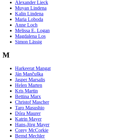
Alexander Lieck
Muyan Lindena
Kalin Lindena
Maria Loboda
Anne Loch
Melissa E. Logan
Magdalena Los
Simon Lässig
M
Harkeerat Mangat
Ján Mančuška
Jasper Marsalis
Helen Marten
Kris Martin
Bettina Marx
Christof Mascher
Taro Masushio
Dóra Maurer
Katrin Mayer
Hans-Jörg Mayer
Corey McCorkie
Bernd Mechler