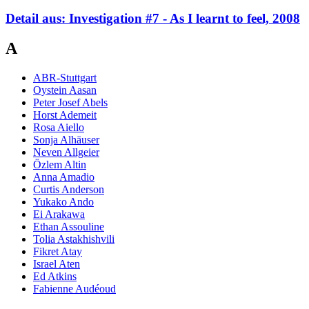
Detail aus: Investigation #7 - As I learnt to feel, 2008
A
ABR-Stuttgart
Oystein Aasan
Peter Josef Abels
Horst Ademeit
Rosa Aiello
Sonja Alhäuser
Neven Allgeier
Özlem Altin
Anna Amadio
Curtis Anderson
Yukako Ando
Ei Arakawa
Ethan Assouline
Tolia Astakhishvili
Fikret Atay
Israel Aten
Ed Atkins
Fabienne Audéoud