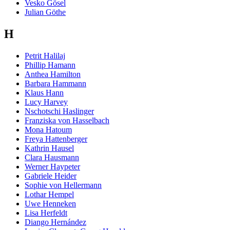
Vesko Gösel
Julian Göthe
H
Petrit Halilaj
Phillip Hamann
Anthea Hamilton
Barbara Hammann
Klaus Hann
Lucy Harvey
Nschotschi Haslinger
Franziska von Hasselbach
Mona Hatoum
Freya Hattenberger
Kathrin Hausel
Clara Hausmann
Werner Haypeter
Gabriele Heider
Sophie von Hellermann
Lothar Hempel
Uwe Henneken
Lisa Herfeldt
Diango Hernández