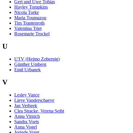
Gert und Uwe Tobias
Hayley Tompkins
Nicola Torke
Maria Toumazou
Tim Trantenroth
Valentina Triet
Rosemarie Trockel
U
UTV (Heimo Zobernig)
Günther Umberg
Emil Urbanek
V
Lesley Vance
Lieve Vanderschaeve
Jan Verbeek
Clea Stracke, Verena Seibt
Anna Virnich
Sandra Voets
Anna Vogel
Jorinde Voigt