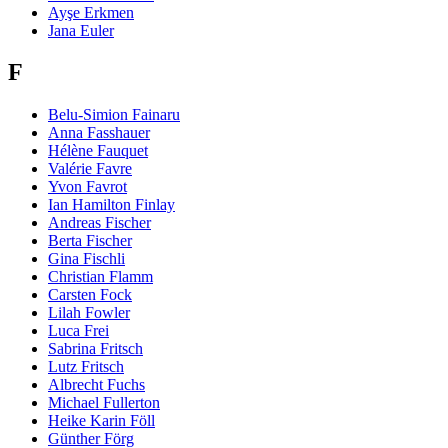
Ayşe Erkmen
Jana Euler
F
Belu-Simion Fainaru
Anna Fasshauer
Hélène Fauquet
Valérie Favre
Yvon Favrot
Ian Hamilton Finlay
Andreas Fischer
Berta Fischer
Gina Fischli
Christian Flamm
Carsten Fock
Lilah Fowler
Luca Frei
Sabrina Fritsch
Lutz Fritsch
Albrecht Fuchs
Michael Fullerton
Heike Karin Föll
Günther Förg