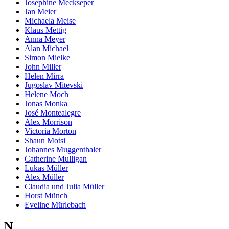
Josephine Meckseper
Jan Meier
Michaela Meise
Klaus Mettig
Anna Meyer
Alan Michael
Simon Mielke
John Miller
Helen Mirra
Jugoslav Mitevski
Helene Moch
Jonas Monka
José Montealegre
Alex Morrison
Victoria Morton
Shaun Motsi
Johannes Muggenthaler
Catherine Mulligan
Lukas Müller
Alex Müller
Claudia und Julia Müller
Horst Münch
Eveline Mürlebach
N