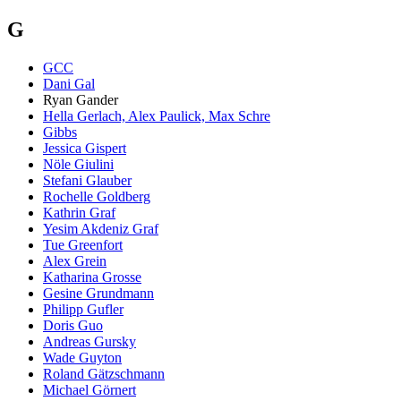
G
GCC
Dani Gal
Ryan Gander
Hella Gerlach, Alex Paulick, Max Schre
Gibbs
Jessica Gispert
Nöle Giulini
Stefani Glauber
Rochelle Goldberg
Kathrin Graf
Yesim Akdeniz Graf
Tue Greenfort
Alex Grein
Katharina Grosse
Gesine Grundmann
Philipp Gufler
Doris Guo
Andreas Gursky
Wade Guyton
Roland Gätzschmann
Michael Görnert