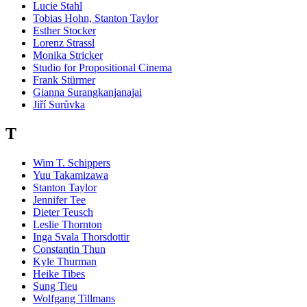
Lucie Stahl
Tobias Hohn, Stanton Taylor
Esther Stocker
Lorenz Strassl
Monika Stricker
Studio for Propositional Cinema
Frank Stürmer
Gianna Surangkanjanajai
Jiří Surůvka
T
Wim T. Schippers
Yuu Takamizawa
Stanton Taylor
Jennifer Tee
Dieter Teusch
Leslie Thornton
Inga Svala Thorsdottir
Constantin Thun
Kyle Thurman
Heike Tibes
Sung Tieu
Wolfgang Tillmans