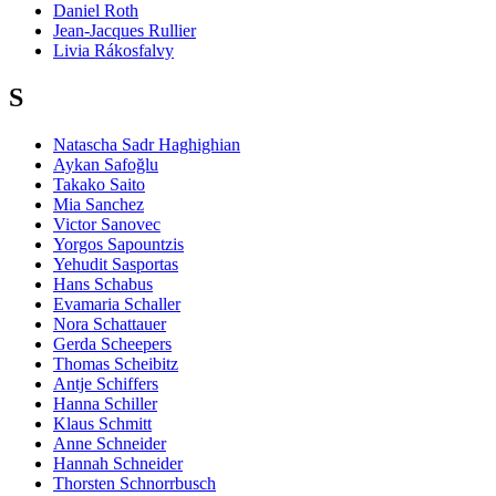
Daniel Roth
Jean-Jacques Rullier
Livia Rákosfalvy
S
Natascha Sadr Haghighian
Aykan Safoğlu
Takako Saito
Mia Sanchez
Victor Sanovec
Yorgos Sapountzis
Yehudit Sasportas
Hans Schabus
Evamaria Schaller
Nora Schattauer
Gerda Scheepers
Thomas Scheibitz
Antje Schiffers
Hanna Schiller
Klaus Schmitt
Anne Schneider
Hannah Schneider
Thorsten Schnorrbusch