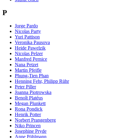
P
Jorge Pardo
Nicolas Party
Yuri Pattison
Veronika Pausova
Heide Pawelzik
Nicolas Pelzer
Manfred Pernice
Nana Petzet
Martin Pfeifle
Phung-Tien Phan
Henning Fehr, Philipp Rühr
Peter Piller
Joanna Piotrowska
Benoît Platéus
Megan Plunkett
Rona Pondick
Henrik Potter
Norbert Prangenberg
Niko Princen
Josephine Pryde
Anne Pöhlmann