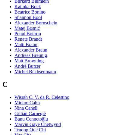
Burkard Blümlein
Katinka Bock
Beatrice Bonino
Shannon Bool
Alexander Bornschein
Matej Bosnić
Peppi Bottrop
Renate Brandt
Matti Braun
Alexander Braun
Andreas Breunig
Matt Browning
André Butzer
Michel Büchsenmann
C
Wisrah C. V. da R. Celestino
Miriam Cahn
Nina Canell
Gillian Carnegie
Banu Cennetoğlu
Marvin Gaye Chetwynd
Truong Que Chi