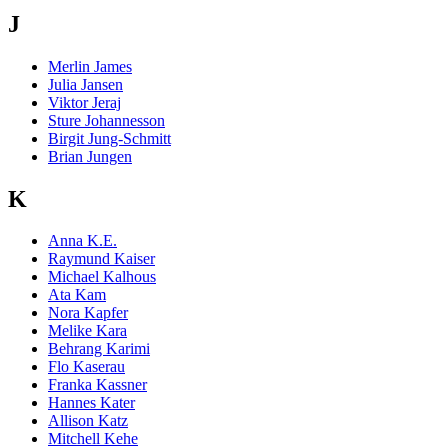
J
Merlin James
Julia Jansen
Viktor Jeraj
Sture Johannesson
Birgit Jung-Schmitt
Brian Jungen
K
Anna K.E.
Raymund Kaiser
Michael Kalhous
Ata Kam
Nora Kapfer
Melike Kara
Behrang Karimi
Flo Kaserau
Franka Kassner
Hannes Kater
Allison Katz
Mitchell Kehe