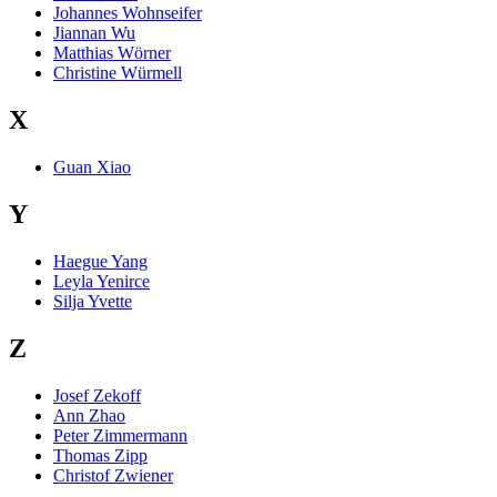
Johannes Wohnseifer
Jiannan Wu
Matthias Wörner
Christine Würmell
X
Guan Xiao
Y
Haegue Yang
Leyla Yenirce
Silja Yvette
Z
Josef Zekoff
Ann Zhao
Peter Zimmermann
Thomas Zipp
Christof Zwiener