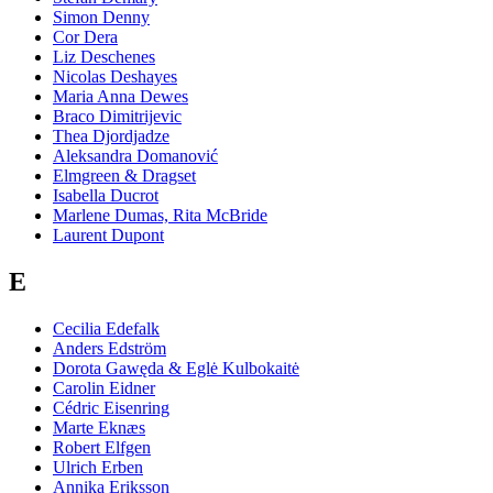
Simon Denny
Cor Dera
Liz Deschenes
Nicolas Deshayes
Maria Anna Dewes
Braco Dimitrijevic
Thea Djordjadze
Aleksandra Domanović
Elmgreen & Dragset
Isabella Ducrot
Marlene Dumas, Rita McBride
Laurent Dupont
E
Cecilia Edefalk
Anders Edström
Dorota Gawęda & Eglė Kulbokaitė
Carolin Eidner
Cédric Eisenring
Marte Eknæs
Robert Elfgen
Ulrich Erben
Annika Eriksson