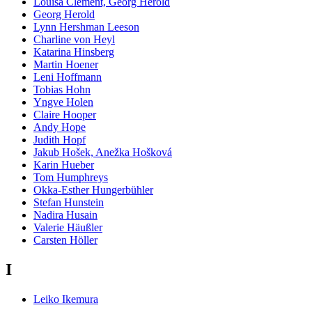
Louisa Clement, Georg Herold
Georg Herold
Lynn Hershman Leeson
Charline von Heyl
Katarina Hinsberg
Martin Hoener
Leni Hoffmann
Tobias Hohn
Yngve Holen
Claire Hooper
Andy Hope
Judith Hopf
Jakub Hošek, Anežka Hošková
Karin Hueber
Tom Humphreys
Okka-Esther Hungerbühler
Stefan Hunstein
Nadira Husain
Valerie Häußler
Carsten Höller
I
Leiko Ikemura