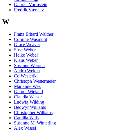
Gabriel Vormstein
Fredrik Værslev
W
Franz Erhard Walther
Corinne Wasmuht
Grace Weaver
Suse Weber
Heike Weber
Klaus Weber
Susanne Weirich
Andro Wekua
Co Westerik
Christoph Westermeier
Marianne Wex
Gernot Wieland
Claudia Wieser
Ludwig Wilding
Bedwyr Williams
Christopher Williams
Camilla Wills
Susanne M. Winterling
Alex Wissel