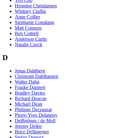
Yvo Cho
Henning Christiansen
Whitney Claflin
Anne Collier
Stephanie Comilang
Matt Connors
Ben Cottrell
Anderson Curtis
Natalie Czech
D
Jonas Dahlberg
Christoph Dahlhausen
Walter Dahn
Frauke Dannert
Bradley Davies
Richard Deacon
Michael Dean
Philippe Decrauzat
Pierre-Yves Delannoy
Dellbrügge / de Moll
Jeremy Deller
Brice Dellsperger
Stefan Demary