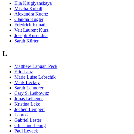
Ella Kruglyanskaya
Mischa Kuball
Alexandra Kuertz
Claudia Kugler
Friedrich Kunath
Veit Laurent Kurz
Joseph Kusendila
Sarah Kürten
L
Matthew Langan-Peck
Eric Lanz
Marie Luise Lebschik
Mark Leckey
Sarah Lehnerer
Cary S. Leibowitz
Jonas Leihener
Kristina Leko
Jochen Lempert
Leorosa
Gabriel Lester
Ghislaine Leung
Paul Levack