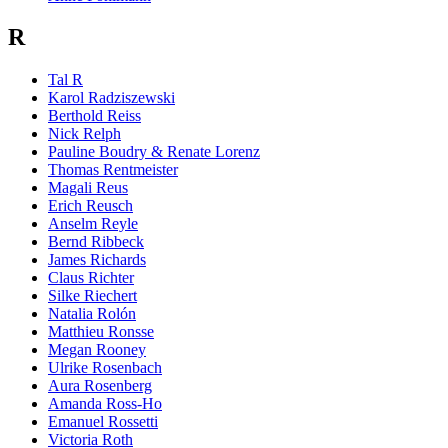
R
Tal R
Karol Radziszewski
Berthold Reiss
Nick Relph
Pauline Boudry & Renate Lorenz
Thomas Rentmeister
Magali Reus
Erich Reusch
Anselm Reyle
Bernd Ribbeck
James Richards
Claus Richter
Silke Riechert
Natalia Rolón
Matthieu Ronsse
Megan Rooney
Ulrike Rosenbach
Aura Rosenberg
Amanda Ross-Ho
Emanuel Rossetti
Victoria Roth