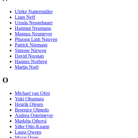
Ulrike Nattermüller
Liam Neff
Ursula Neugebauer
Hartmut Neumann
Magnus Neumeyer
Phuong Linh Nguyen
Patrick Niemann
Simone Nieweg
David Noonan
Hannes Norberg
Martin Noël
O
Michael van Ofen
Yuki Okumura
Henrik Olesen
Berenice Olmedo
Andrea Ostermeyer
Markéta Othová
Silke Otto-Knapp
Laura Owens
Murat Önen