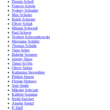
Dennis Scholl
Frances Scholz
Sydney Schrader
Max Schulze
Ralph Schuster
Oliver Schuß
Miriam Schwedt
Paul Schwer
Norbert Schwontkowski
Morgaine Schäfer
Thomas Schütte
Timo Seber
Babette Semmer
Jeremy Shaw
Timur Si-Qin
Oliver Sieber
Katharina Sieverding
Philipp Simon
Florian Slotawa
Josh Smith
Mikołaj Sobczak
Kathrin Sonntag
Heidi Specker
Amelie Spötzl
P. Staff