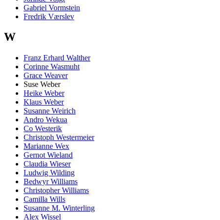
Gabriel Vormstein
Fredrik Værslev
W
Franz Erhard Walther
Corinne Wasmuht
Grace Weaver
Suse Weber
Heike Weber
Klaus Weber
Susanne Weirich
Andro Wekua
Co Westerik
Christoph Westermeier
Marianne Wex
Gernot Wieland
Claudia Wieser
Ludwig Wilding
Bedwyr Williams
Christopher Williams
Camilla Wills
Susanne M. Winterling
Alex Wissel