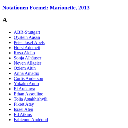
Notationen Formel: Marionette, 2013
A
ABR-Stuttgart
Oystein Aasan
Peter Josef Abels
Horst Ademeit
Rosa Aiello
Sonja Alhäuser
Neven Allgeier
Özlem Altin
Anna Amadio
Curtis Anderson
Yukako Ando
Ei Arakawa
Ethan Assouline
Tolia Astakhishvili
Fikret Atay
Israel Aten
Ed Atkins
Fabienne Audéoud