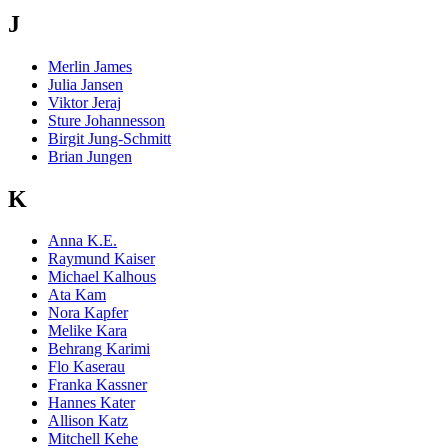
J
Merlin James
Julia Jansen
Viktor Jeraj
Sture Johannesson
Birgit Jung-Schmitt
Brian Jungen
K
Anna K.E.
Raymund Kaiser
Michael Kalhous
Ata Kam
Nora Kapfer
Melike Kara
Behrang Karimi
Flo Kaserau
Franka Kassner
Hannes Kater
Allison Katz
Mitchell Kehe