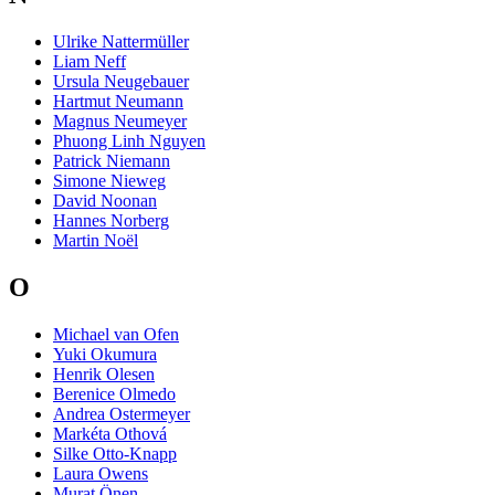
Ulrike Nattermüller
Liam Neff
Ursula Neugebauer
Hartmut Neumann
Magnus Neumeyer
Phuong Linh Nguyen
Patrick Niemann
Simone Nieweg
David Noonan
Hannes Norberg
Martin Noël
O
Michael van Ofen
Yuki Okumura
Henrik Olesen
Berenice Olmedo
Andrea Ostermeyer
Markéta Othová
Silke Otto-Knapp
Laura Owens
Murat Önen