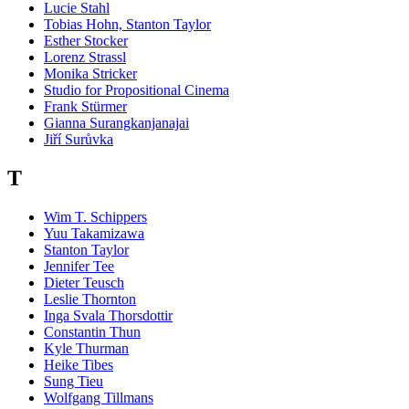
Lucie Stahl
Tobias Hohn, Stanton Taylor
Esther Stocker
Lorenz Strassl
Monika Stricker
Studio for Propositional Cinema
Frank Stürmer
Gianna Surangkanjanajai
Jiří Surůvka
T
Wim T. Schippers
Yuu Takamizawa
Stanton Taylor
Jennifer Tee
Dieter Teusch
Leslie Thornton
Inga Svala Thorsdottir
Constantin Thun
Kyle Thurman
Heike Tibes
Sung Tieu
Wolfgang Tillmans