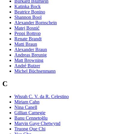
Burkard Blümlein
Katinka Bock
Beatrice Bonino
Shannon Bool
Alexander Bornschein
Matej Bosnić
Peppi Bottrop
Renate Brandt
Matti Braun
Alexander Braun
Andreas Breunig
Matt Browning
André Butzer
Michel Büchsenmann
C
Wisrah C. V. da R. Celestino
Miriam Cahn
Nina Canell
Gillian Carnegie
Banu Cennetoğlu
Marvin Gaye Chetwynd
Truong Que Chi