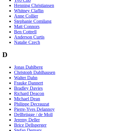
Yvo Cho
Henning Christiansen
Whitney Claflin
Anne Collier
Stephanie Comilang
Matt Connors
Ben Cottrell
Anderson Curtis
Natalie Czech
D
Jonas Dahlberg
Christoph Dahlhausen
Walter Dahn
Frauke Dannert
Bradley Davies
Richard Deacon
Michael Dean
Philippe Decrauzat
Pierre-Yves Delannoy
Dellbrügge / de Moll
Jeremy Deller
Brice Dellsperger
Stefan Demary