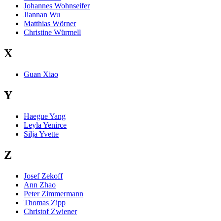
Johannes Wohnseifer
Jiannan Wu
Matthias Wörner
Christine Würmell
X
Guan Xiao
Y
Haegue Yang
Leyla Yenirce
Silja Yvette
Z
Josef Zekoff
Ann Zhao
Peter Zimmermann
Thomas Zipp
Christof Zwiener