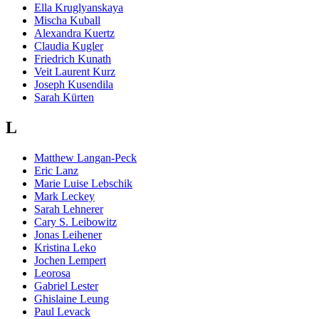
Ella Kruglyanskaya
Mischa Kuball
Alexandra Kuertz
Claudia Kugler
Friedrich Kunath
Veit Laurent Kurz
Joseph Kusendila
Sarah Kürten
L
Matthew Langan-Peck
Eric Lanz
Marie Luise Lebschik
Mark Leckey
Sarah Lehnerer
Cary S. Leibowitz
Jonas Leihener
Kristina Leko
Jochen Lempert
Leorosa
Gabriel Lester
Ghislaine Leung
Paul Levack