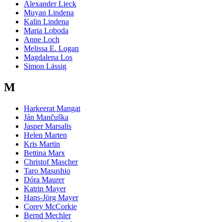
Alexander Lieck
Muyan Lindena
Kalin Lindena
Maria Loboda
Anne Loch
Melissa E. Logan
Magdalena Los
Simon Lässig
M
Harkeerat Mangat
Ján Mančuška
Jasper Marsalis
Helen Marten
Kris Martin
Bettina Marx
Christof Mascher
Taro Masushio
Dóra Maurer
Katrin Mayer
Hans-Jörg Mayer
Corey McCorkie
Bernd Mechler