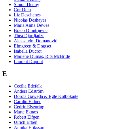
Simon Denny
Cor Dera
Liz Deschenes
Nicolas Deshayes
Maria Anna Dewes
Braco Dimitrijevic
Thea Djordjadze
Aleksandra Domanović
Elmgreen & Dragset
Isabella Ducrot
Marlene Dumas, Rita McBride
Laurent Dupont
E
Cecilia Edefalk
Anders Edström
Dorota Gawęda & Eglė Kulbokaitė
Carolin Eidner
Cédric Eisenring
Marte Eknæs
Robert Elfgen
Ulrich Erben
Annika Eriksson