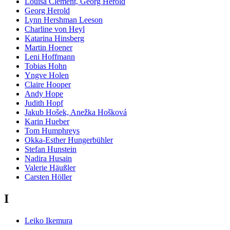
Louisa Clement, Georg Herold
Georg Herold
Lynn Hershman Leeson
Charline von Heyl
Katarina Hinsberg
Martin Hoener
Leni Hoffmann
Tobias Hohn
Yngve Holen
Claire Hooper
Andy Hope
Judith Hopf
Jakub Hošek, Anežka Hošková
Karin Hueber
Tom Humphreys
Okka-Esther Hungerbühler
Stefan Hunstein
Nadira Husain
Valerie Häußler
Carsten Höller
I
Leiko Ikemura