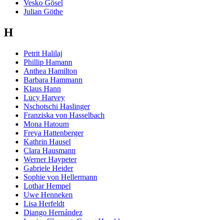
Vesko Gösel
Julian Göthe
H
Petrit Halilaj
Phillip Hamann
Anthea Hamilton
Barbara Hammann
Klaus Hann
Lucy Harvey
Nschotschi Haslinger
Franziska von Hasselbach
Mona Hatoum
Freya Hattenberger
Kathrin Hausel
Clara Hausmann
Werner Haypeter
Gabriele Heider
Sophie von Hellermann
Lothar Hempel
Uwe Henneken
Lisa Herfeldt
Diango Hernández