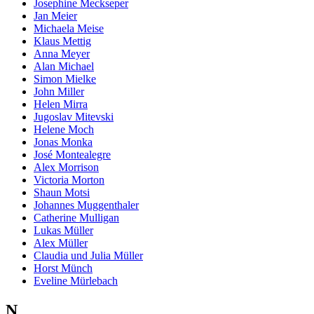
Josephine Meckseper
Jan Meier
Michaela Meise
Klaus Mettig
Anna Meyer
Alan Michael
Simon Mielke
John Miller
Helen Mirra
Jugoslav Mitevski
Helene Moch
Jonas Monka
José Montealegre
Alex Morrison
Victoria Morton
Shaun Motsi
Johannes Muggenthaler
Catherine Mulligan
Lukas Müller
Alex Müller
Claudia und Julia Müller
Horst Münch
Eveline Mürlebach
N