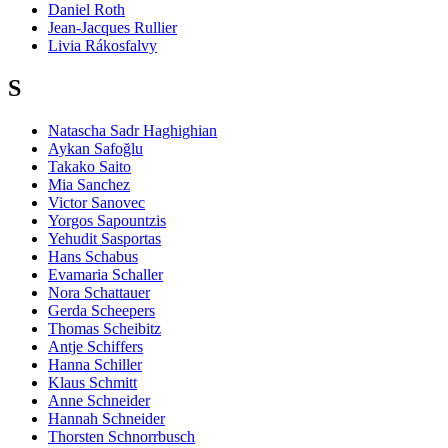
Daniel Roth
Jean-Jacques Rullier
Livia Rákosfalvy
S
Natascha Sadr Haghighian
Aykan Safoğlu
Takako Saito
Mia Sanchez
Victor Sanovec
Yorgos Sapountzis
Yehudit Sasportas
Hans Schabus
Evamaria Schaller
Nora Schattauer
Gerda Scheepers
Thomas Scheibitz
Antje Schiffers
Hanna Schiller
Klaus Schmitt
Anne Schneider
Hannah Schneider
Thorsten Schnorrbusch