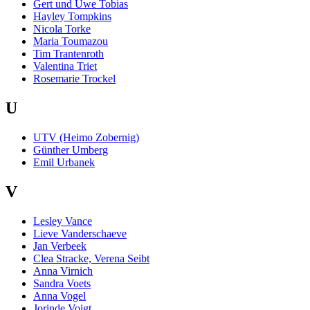
Gert und Uwe Tobias
Hayley Tompkins
Nicola Torke
Maria Toumazou
Tim Trantenroth
Valentina Triet
Rosemarie Trockel
U
UTV (Heimo Zobernig)
Günther Umberg
Emil Urbanek
V
Lesley Vance
Lieve Vanderschaeve
Jan Verbeek
Clea Stracke, Verena Seibt
Anna Virnich
Sandra Voets
Anna Vogel
Jorinde Voigt