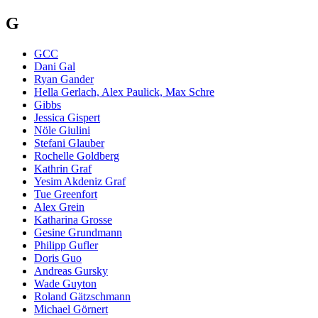
G
GCC
Dani Gal
Ryan Gander
Hella Gerlach, Alex Paulick, Max Schre
Gibbs
Jessica Gispert
Nöle Giulini
Stefani Glauber
Rochelle Goldberg
Kathrin Graf
Yesim Akdeniz Graf
Tue Greenfort
Alex Grein
Katharina Grosse
Gesine Grundmann
Philipp Gufler
Doris Guo
Andreas Gursky
Wade Guyton
Roland Gätzschmann
Michael Görnert