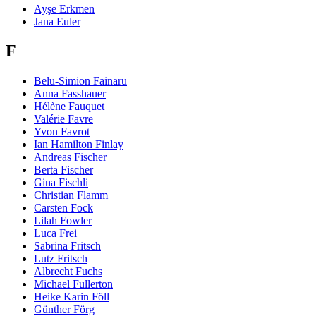
Ayşe Erkmen
Jana Euler
F
Belu-Simion Fainaru
Anna Fasshauer
Hélène Fauquet
Valérie Favre
Yvon Favrot
Ian Hamilton Finlay
Andreas Fischer
Berta Fischer
Gina Fischli
Christian Flamm
Carsten Fock
Lilah Fowler
Luca Frei
Sabrina Fritsch
Lutz Fritsch
Albrecht Fuchs
Michael Fullerton
Heike Karin Föll
Günther Förg