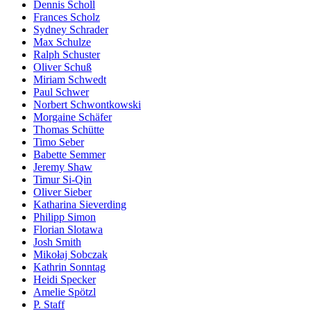
Dennis Scholl
Frances Scholz
Sydney Schrader
Max Schulze
Ralph Schuster
Oliver Schuß
Miriam Schwedt
Paul Schwer
Norbert Schwontkowski
Morgaine Schäfer
Thomas Schütte
Timo Seber
Babette Semmer
Jeremy Shaw
Timur Si-Qin
Oliver Sieber
Katharina Sieverding
Philipp Simon
Florian Slotawa
Josh Smith
Mikołaj Sobczak
Kathrin Sonntag
Heidi Specker
Amelie Spötzl
P. Staff