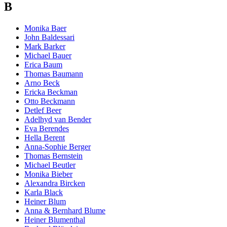
B
Monika Baer
John Baldessari
Mark Barker
Michael Bauer
Erica Baum
Thomas Baumann
Arno Beck
Ericka Beckman
Otto Beckmann
Detlef Beer
Adelhyd van Bender
Eva Berendes
Hella Berent
Anna-Sophie Berger
Thomas Bernstein
Michael Beutler
Monika Bieber
Alexandra Bircken
Karla Black
Heiner Blum
Anna & Bernhard Blume
Heiner Blumenthal