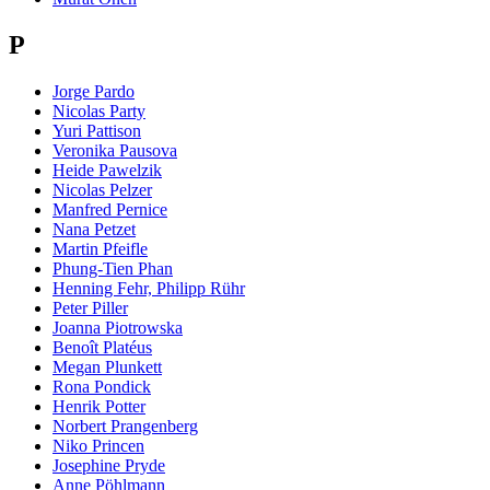
P
Jorge Pardo
Nicolas Party
Yuri Pattison
Veronika Pausova
Heide Pawelzik
Nicolas Pelzer
Manfred Pernice
Nana Petzet
Martin Pfeifle
Phung-Tien Phan
Henning Fehr, Philipp Rühr
Peter Piller
Joanna Piotrowska
Benoît Platéus
Megan Plunkett
Rona Pondick
Henrik Potter
Norbert Prangenberg
Niko Princen
Josephine Pryde
Anne Pöhlmann