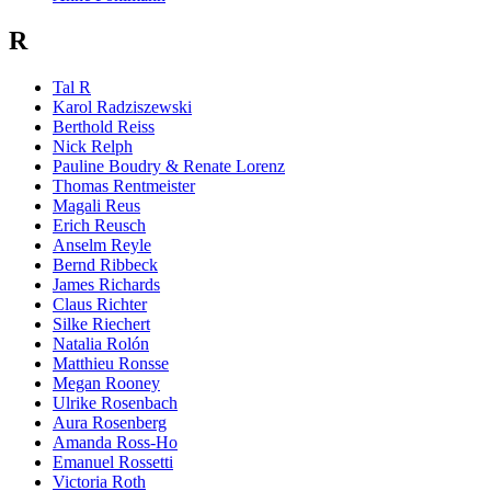
R
Tal R
Karol Radziszewski
Berthold Reiss
Nick Relph
Pauline Boudry & Renate Lorenz
Thomas Rentmeister
Magali Reus
Erich Reusch
Anselm Reyle
Bernd Ribbeck
James Richards
Claus Richter
Silke Riechert
Natalia Rolón
Matthieu Ronsse
Megan Rooney
Ulrike Rosenbach
Aura Rosenberg
Amanda Ross-Ho
Emanuel Rossetti
Victoria Roth