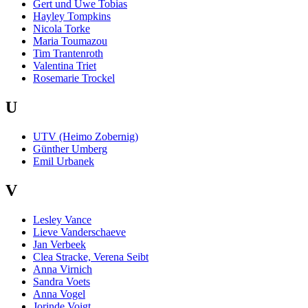
Gert und Uwe Tobias
Hayley Tompkins
Nicola Torke
Maria Toumazou
Tim Trantenroth
Valentina Triet
Rosemarie Trockel
U
UTV (Heimo Zobernig)
Günther Umberg
Emil Urbanek
V
Lesley Vance
Lieve Vanderschaeve
Jan Verbeek
Clea Stracke, Verena Seibt
Anna Virnich
Sandra Voets
Anna Vogel
Jorinde Voigt