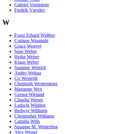
Gabriel Vormstein
Fredrik Værslev
W
Franz Erhard Walther
Corinne Wasmuht
Grace Weaver
Suse Weber
Heike Weber
Klaus Weber
Susanne Weirich
Andro Wekua
Co Westerik
Christoph Westermeier
Marianne Wex
Gernot Wieland
Claudia Wieser
Ludwig Wilding
Bedwyr Williams
Christopher Williams
Camilla Wills
Susanne M. Winterling
Alex Wissel