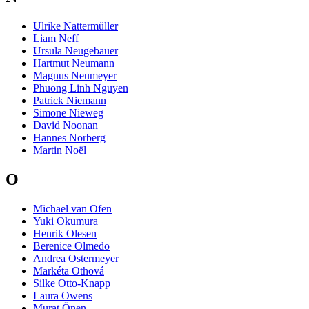
Ulrike Nattermüller
Liam Neff
Ursula Neugebauer
Hartmut Neumann
Magnus Neumeyer
Phuong Linh Nguyen
Patrick Niemann
Simone Nieweg
David Noonan
Hannes Norberg
Martin Noël
O
Michael van Ofen
Yuki Okumura
Henrik Olesen
Berenice Olmedo
Andrea Ostermeyer
Markéta Othová
Silke Otto-Knapp
Laura Owens
Murat Önen