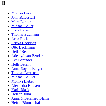
B
Monika Baer
John Baldessari
Mark Barker
Michael Bauer
Erica Baum
Thomas Baumann
Arno Beck
Ericka Beckman
Otto Beckmann
Detlef Beer
Adelhyd van Bender
Eva Berendes
Hella Berent
Anna-Sophie Berger
Thomas Bernstein
Michael Beutler
Monika Bieber
Alexandra Bircken
Karla Black
Heiner Blum
Anna & Bernhard Blume
Heiner Blumenthal