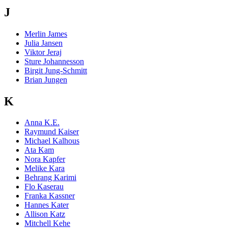
J
Merlin James
Julia Jansen
Viktor Jeraj
Sture Johannesson
Birgit Jung-Schmitt
Brian Jungen
K
Anna K.E.
Raymund Kaiser
Michael Kalhous
Ata Kam
Nora Kapfer
Melike Kara
Behrang Karimi
Flo Kaserau
Franka Kassner
Hannes Kater
Allison Katz
Mitchell Kehe