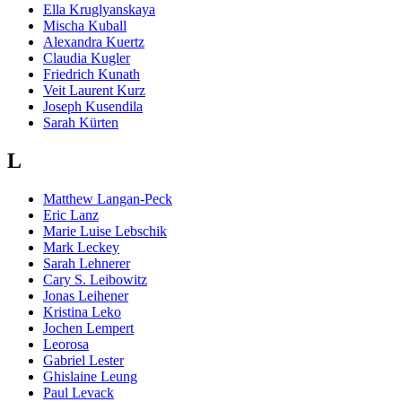
Ella Kruglyanskaya
Mischa Kuball
Alexandra Kuertz
Claudia Kugler
Friedrich Kunath
Veit Laurent Kurz
Joseph Kusendila
Sarah Kürten
L
Matthew Langan-Peck
Eric Lanz
Marie Luise Lebschik
Mark Leckey
Sarah Lehnerer
Cary S. Leibowitz
Jonas Leihener
Kristina Leko
Jochen Lempert
Leorosa
Gabriel Lester
Ghislaine Leung
Paul Levack