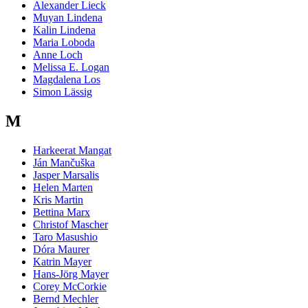
Alexander Lieck
Muyan Lindena
Kalin Lindena
Maria Loboda
Anne Loch
Melissa E. Logan
Magdalena Los
Simon Lässig
M
Harkeerat Mangat
Ján Mančuška
Jasper Marsalis
Helen Marten
Kris Martin
Bettina Marx
Christof Mascher
Taro Masushio
Dóra Maurer
Katrin Mayer
Hans-Jörg Mayer
Corey McCorkie
Bernd Mechler