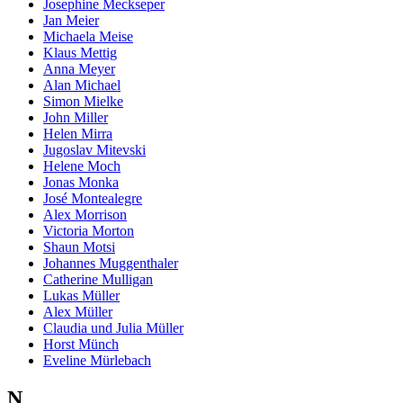
Josephine Meckseper
Jan Meier
Michaela Meise
Klaus Mettig
Anna Meyer
Alan Michael
Simon Mielke
John Miller
Helen Mirra
Jugoslav Mitevski
Helene Moch
Jonas Monka
José Montealegre
Alex Morrison
Victoria Morton
Shaun Motsi
Johannes Muggenthaler
Catherine Mulligan
Lukas Müller
Alex Müller
Claudia und Julia Müller
Horst Münch
Eveline Mürlebach
N