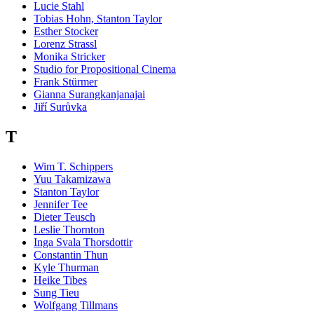
Lucie Stahl
Tobias Hohn, Stanton Taylor
Esther Stocker
Lorenz Strassl
Monika Stricker
Studio for Propositional Cinema
Frank Stürmer
Gianna Surangkanjanajai
Jiří Surůvka
T
Wim T. Schippers
Yuu Takamizawa
Stanton Taylor
Jennifer Tee
Dieter Teusch
Leslie Thornton
Inga Svala Thorsdottir
Constantin Thun
Kyle Thurman
Heike Tibes
Sung Tieu
Wolfgang Tillmans