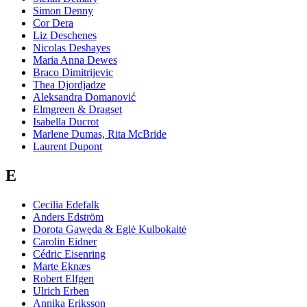
Simon Denny
Cor Dera
Liz Deschenes
Nicolas Deshayes
Maria Anna Dewes
Braco Dimitrijevic
Thea Djordjadze
Aleksandra Domanović
Elmgreen & Dragset
Isabella Ducrot
Marlene Dumas, Rita McBride
Laurent Dupont
E
Cecilia Edefalk
Anders Edström
Dorota Gawęda & Eglė Kulbokaitė
Carolin Eidner
Cédric Eisenring
Marte Eknæs
Robert Elfgen
Ulrich Erben
Annika Eriksson