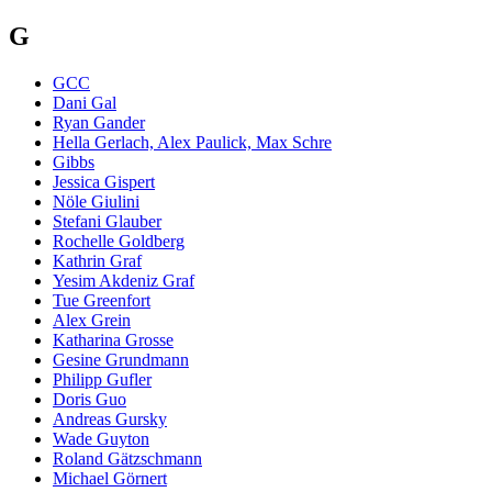
G
GCC
Dani Gal
Ryan Gander
Hella Gerlach, Alex Paulick, Max Schre
Gibbs
Jessica Gispert
Nöle Giulini
Stefani Glauber
Rochelle Goldberg
Kathrin Graf
Yesim Akdeniz Graf
Tue Greenfort
Alex Grein
Katharina Grosse
Gesine Grundmann
Philipp Gufler
Doris Guo
Andreas Gursky
Wade Guyton
Roland Gätzschmann
Michael Görnert