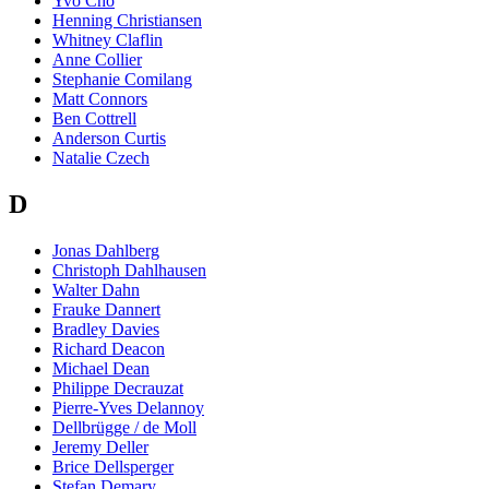
Yvo Cho
Henning Christiansen
Whitney Claflin
Anne Collier
Stephanie Comilang
Matt Connors
Ben Cottrell
Anderson Curtis
Natalie Czech
D
Jonas Dahlberg
Christoph Dahlhausen
Walter Dahn
Frauke Dannert
Bradley Davies
Richard Deacon
Michael Dean
Philippe Decrauzat
Pierre-Yves Delannoy
Dellbrügge / de Moll
Jeremy Deller
Brice Dellsperger
Stefan Demary