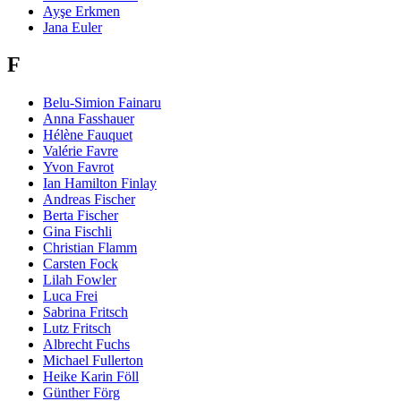
Ayşe Erkmen
Jana Euler
F
Belu-Simion Fainaru
Anna Fasshauer
Hélène Fauquet
Valérie Favre
Yvon Favrot
Ian Hamilton Finlay
Andreas Fischer
Berta Fischer
Gina Fischli
Christian Flamm
Carsten Fock
Lilah Fowler
Luca Frei
Sabrina Fritsch
Lutz Fritsch
Albrecht Fuchs
Michael Fullerton
Heike Karin Föll
Günther Förg