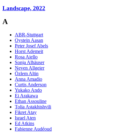
Landscape, 2022
A
ABR-Stuttgart
Oystein Aasan
Peter Josef Abels
Horst Ademeit
Rosa Aiello
Sonja Alhäuser
Neven Allgeier
Özlem Altin
Anna Amadio
Curtis Anderson
Yukako Ando
Ei Arakawa
Ethan Assouline
Tolia Astakhishvili
Fikret Atay
Israel Aten
Ed Atkins
Fabienne Audéoud