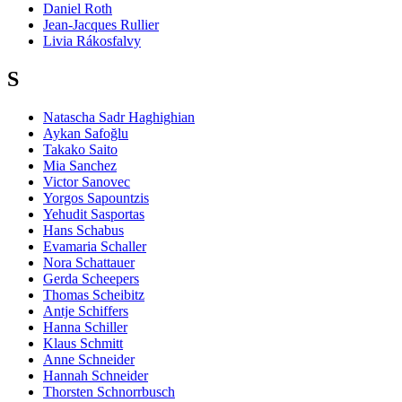
Daniel Roth
Jean-Jacques Rullier
Livia Rákosfalvy
S
Natascha Sadr Haghighian
Aykan Safoğlu
Takako Saito
Mia Sanchez
Victor Sanovec
Yorgos Sapountzis
Yehudit Sasportas
Hans Schabus
Evamaria Schaller
Nora Schattauer
Gerda Scheepers
Thomas Scheibitz
Antje Schiffers
Hanna Schiller
Klaus Schmitt
Anne Schneider
Hannah Schneider
Thorsten Schnorrbusch