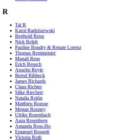
R
Tal R
Karol Radziszewski
Berthold Reiss
Nick Relph
Pauline Boudry & Renate Lorenz
Thomas Rentmeister
Magali Reus
Erich Reusch
Anselm Reyle
Bernd Ribbeck
James Richards
Claus Richter
Silke Riechert
Natalia Rolón
Matthieu Ronsse
Megan Rooney
Ulrike Rosenbach
Aura Rosenberg
Amanda Ross-Ho
Emanuel Rossetti
Victoria Roth