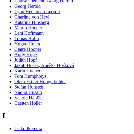
Louisa Clement, Georg Herold
Georg Herold
Lynn Hershman Leeson
Charline von Heyl
Katarina Hinsberg
Martin Hoener
Leni Hoffmann
Tobias Hohn
Yngve Holen
Claire Hooper
Andy Hope
Judith Hopf
Jakub Hošek, Anežka Hošková
Karin Hueber
Tom Humphreys
Okka-Esther Hungerbühler
Stefan Hunstein
Nadira Husain
Valerie Häußler
Carsten Höller
I
Leiko Ikemura