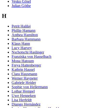
Vesko Gösel
Julian Göthe
H
Petrit Halilaj
Phillip Hamann
Anthea Hamilton
Barbara Hammann
Klaus Hann
Lucy Harvey
Nschotschi Haslinger
Franziska von Hasselbach
Mona Hatoum
Freya Hattenberger
Kathrin Hausel
Clara Hausmann
Werner Haypeter
Gabriele Heider
Sophie von Hellermann
Lothar Hempel
Uwe Henneken
Lisa Herfeldt
Diango Hernández