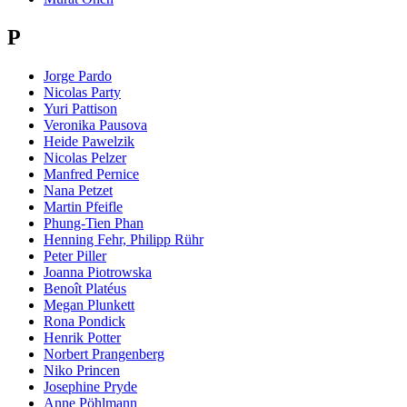
P
Jorge Pardo
Nicolas Party
Yuri Pattison
Veronika Pausova
Heide Pawelzik
Nicolas Pelzer
Manfred Pernice
Nana Petzet
Martin Pfeifle
Phung-Tien Phan
Henning Fehr, Philipp Rühr
Peter Piller
Joanna Piotrowska
Benoît Platéus
Megan Plunkett
Rona Pondick
Henrik Potter
Norbert Prangenberg
Niko Princen
Josephine Pryde
Anne Pöhlmann