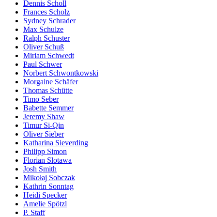
Dennis Scholl
Frances Scholz
Sydney Schrader
Max Schulze
Ralph Schuster
Oliver Schuß
Miriam Schwedt
Paul Schwer
Norbert Schwontkowski
Morgaine Schäfer
Thomas Schütte
Timo Seber
Babette Semmer
Jeremy Shaw
Timur Si-Qin
Oliver Sieber
Katharina Sieverding
Philipp Simon
Florian Slotawa
Josh Smith
Mikołaj Sobczak
Kathrin Sonntag
Heidi Specker
Amelie Spötzl
P. Staff