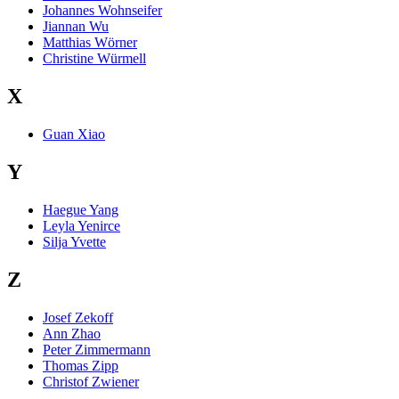
Johannes Wohnseifer
Jiannan Wu
Matthias Wörner
Christine Würmell
X
Guan Xiao
Y
Haegue Yang
Leyla Yenirce
Silja Yvette
Z
Josef Zekoff
Ann Zhao
Peter Zimmermann
Thomas Zipp
Christof Zwiener