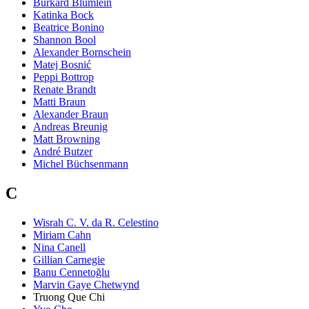
Burkard Blümlein
Katinka Bock
Beatrice Bonino
Shannon Bool
Alexander Bornschein
Matej Bosnić
Peppi Bottrop
Renate Brandt
Matti Braun
Alexander Braun
Andreas Breunig
Matt Browning
André Butzer
Michel Büchsenmann
C
Wisrah C. V. da R. Celestino
Miriam Cahn
Nina Canell
Gillian Carnegie
Banu Cennetoğlu
Marvin Gaye Chetwynd
Truong Que Chi