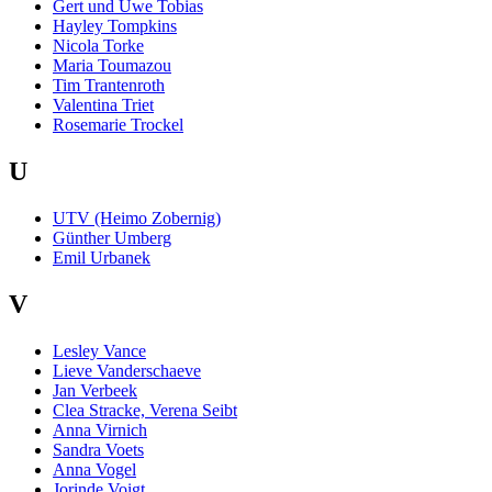
Gert und Uwe Tobias
Hayley Tompkins
Nicola Torke
Maria Toumazou
Tim Trantenroth
Valentina Triet
Rosemarie Trockel
U
UTV (Heimo Zobernig)
Günther Umberg
Emil Urbanek
V
Lesley Vance
Lieve Vanderschaeve
Jan Verbeek
Clea Stracke, Verena Seibt
Anna Virnich
Sandra Voets
Anna Vogel
Jorinde Voigt