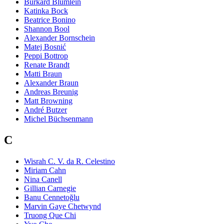
Burkard Blümlein
Katinka Bock
Beatrice Bonino
Shannon Bool
Alexander Bornschein
Matej Bosnić
Peppi Bottrop
Renate Brandt
Matti Braun
Alexander Braun
Andreas Breunig
Matt Browning
André Butzer
Michel Büchsenmann
C
Wisrah C. V. da R. Celestino
Miriam Cahn
Nina Canell
Gillian Carnegie
Banu Cennetoğlu
Marvin Gaye Chetwynd
Truong Que Chi