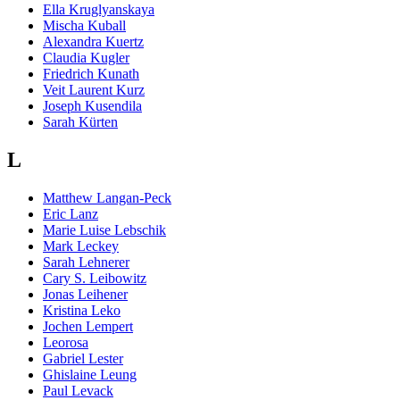
Ella Kruglyanskaya
Mischa Kuball
Alexandra Kuertz
Claudia Kugler
Friedrich Kunath
Veit Laurent Kurz
Joseph Kusendila
Sarah Kürten
L
Matthew Langan-Peck
Eric Lanz
Marie Luise Lebschik
Mark Leckey
Sarah Lehnerer
Cary S. Leibowitz
Jonas Leihener
Kristina Leko
Jochen Lempert
Leorosa
Gabriel Lester
Ghislaine Leung
Paul Levack