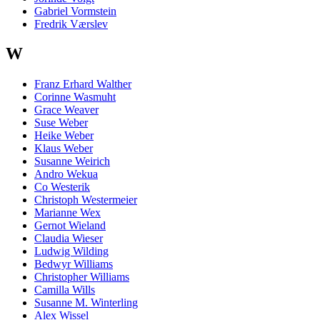
Gabriel Vormstein
Fredrik Værslev
W
Franz Erhard Walther
Corinne Wasmuht
Grace Weaver
Suse Weber
Heike Weber
Klaus Weber
Susanne Weirich
Andro Wekua
Co Westerik
Christoph Westermeier
Marianne Wex
Gernot Wieland
Claudia Wieser
Ludwig Wilding
Bedwyr Williams
Christopher Williams
Camilla Wills
Susanne M. Winterling
Alex Wissel