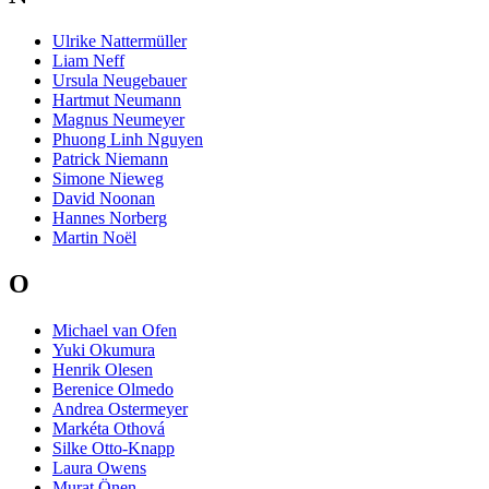
Ulrike Nattermüller
Liam Neff
Ursula Neugebauer
Hartmut Neumann
Magnus Neumeyer
Phuong Linh Nguyen
Patrick Niemann
Simone Nieweg
David Noonan
Hannes Norberg
Martin Noël
O
Michael van Ofen
Yuki Okumura
Henrik Olesen
Berenice Olmedo
Andrea Ostermeyer
Markéta Othová
Silke Otto-Knapp
Laura Owens
Murat Önen