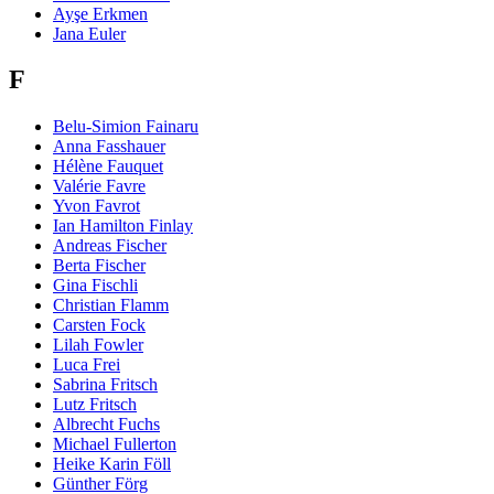
Ayşe Erkmen
Jana Euler
F
Belu-Simion Fainaru
Anna Fasshauer
Hélène Fauquet
Valérie Favre
Yvon Favrot
Ian Hamilton Finlay
Andreas Fischer
Berta Fischer
Gina Fischli
Christian Flamm
Carsten Fock
Lilah Fowler
Luca Frei
Sabrina Fritsch
Lutz Fritsch
Albrecht Fuchs
Michael Fullerton
Heike Karin Föll
Günther Förg