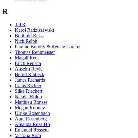
R
Tal R
Karol Radziszewski
Berthold Reiss
Nick Relph
Pauline Boudry & Renate Lorenz
Thomas Rentmeister
Magali Reus
Erich Reusch
Anselm Reyle
Bernd Ribbeck
James Richards
Claus Richter
Silke Riechert
Natalia Rolón
Matthieu Ronsse
Megan Rooney
Ulrike Rosenbach
Aura Rosenberg
Amanda Ross-Ho
Emanuel Rossetti
Victoria Roth