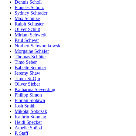
Dennis Scholl
Frances Scholz
Sydney Schrader
Max Schulze
Ralph Schuster
Oliver Schuß
Miriam Schwedt
Paul Schwer
Norbert Schwontkowski
Morgaine Schäfer
Thomas Schütte
Timo Seber
Babette Semmer
Jeremy Shaw
Timur Si-Qin
Oliver Sieber
Katharina Sieverding
Philipp Simon
Florian Slotawa
Josh Smith
Mikołaj Sobczak
Kathrin Sonntag
Heidi Specker
Amelie Spötzl
P. Staff