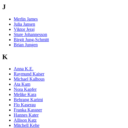
J
Merlin James
Julia Jansen
Viktor Jeraj
Sture Johannesson
Birgit Jung-Schmitt
Brian Jungen
K
Anna K.E.
Raymund Kaiser
Michael Kalhous
Ata Kam
Nora Kapfer
Melike Kara
Behrang Karimi
Flo Kaserau
Franka Kassner
Hannes Kater
Allison Katz
Mitchell Kehe