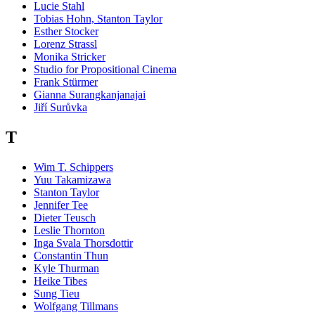
Lucie Stahl
Tobias Hohn, Stanton Taylor
Esther Stocker
Lorenz Strassl
Monika Stricker
Studio for Propositional Cinema
Frank Stürmer
Gianna Surangkanjanajai
Jiří Surůvka
T
Wim T. Schippers
Yuu Takamizawa
Stanton Taylor
Jennifer Tee
Dieter Teusch
Leslie Thornton
Inga Svala Thorsdottir
Constantin Thun
Kyle Thurman
Heike Tibes
Sung Tieu
Wolfgang Tillmans