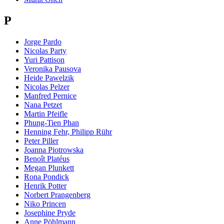
P
Jorge Pardo
Nicolas Party
Yuri Pattison
Veronika Pausova
Heide Pawelzik
Nicolas Pelzer
Manfred Pernice
Nana Petzet
Martin Pfeifle
Phung-Tien Phan
Henning Fehr, Philipp Rühr
Peter Piller
Joanna Piotrowska
Benoît Platéus
Megan Plunkett
Rona Pondick
Henrik Potter
Norbert Prangenberg
Niko Princen
Josephine Pryde
Anne Pöhlmann