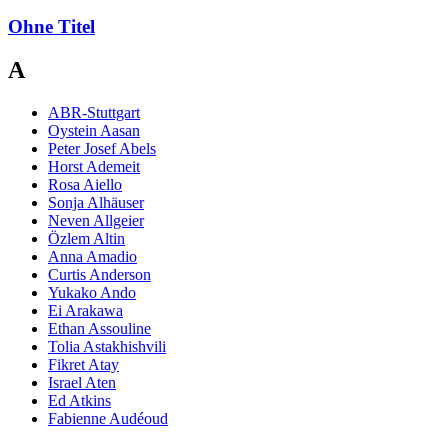
Ohne Titel
A
ABR-Stuttgart
Oystein Aasan
Peter Josef Abels
Horst Ademeit
Rosa Aiello
Sonja Alhäuser
Neven Allgeier
Özlem Altin
Anna Amadio
Curtis Anderson
Yukako Ando
Ei Arakawa
Ethan Assouline
Tolia Astakhishvili
Fikret Atay
Israel Aten
Ed Atkins
Fabienne Audéoud