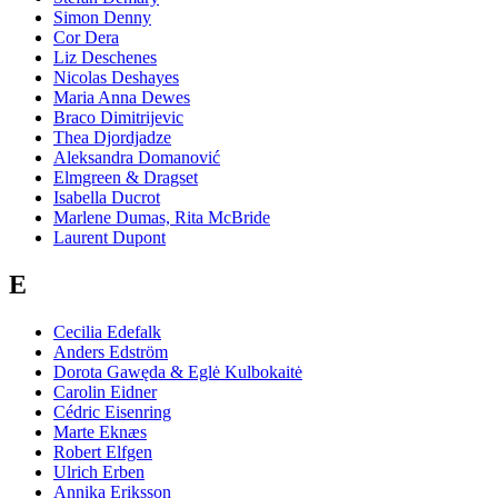
Simon Denny
Cor Dera
Liz Deschenes
Nicolas Deshayes
Maria Anna Dewes
Braco Dimitrijevic
Thea Djordjadze
Aleksandra Domanović
Elmgreen & Dragset
Isabella Ducrot
Marlene Dumas, Rita McBride
Laurent Dupont
E
Cecilia Edefalk
Anders Edström
Dorota Gawęda & Eglė Kulbokaitė
Carolin Eidner
Cédric Eisenring
Marte Eknæs
Robert Elfgen
Ulrich Erben
Annika Eriksson