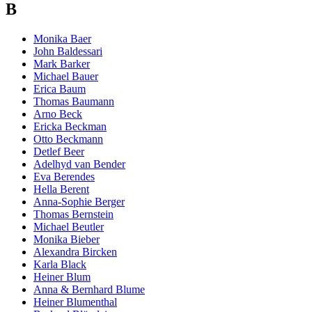
B
Monika Baer
John Baldessari
Mark Barker
Michael Bauer
Erica Baum
Thomas Baumann
Arno Beck
Ericka Beckman
Otto Beckmann
Detlef Beer
Adelhyd van Bender
Eva Berendes
Hella Berent
Anna-Sophie Berger
Thomas Bernstein
Michael Beutler
Monika Bieber
Alexandra Bircken
Karla Black
Heiner Blum
Anna & Bernhard Blume
Heiner Blumenthal