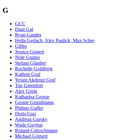
G
GCC
Dani Gal
Ryan Gander
Hella Gerlach, Alex Paulick, Max Schre
Gibbs
Jessica Gispert
Nöle Giulini
Stefani Glauber
Rochelle Goldberg
Kathrin Graf
Yesim Akdeniz Graf
Tue Greenfort
Alex Grein
Katharina Grosse
Gesine Grundmann
Philipp Gufler
Doris Guo
Andreas Gursky
Wade Guyton
Roland Gätzschmann
Michael Görnert