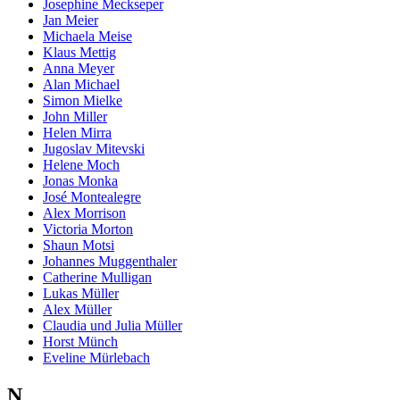
Josephine Meckseper
Jan Meier
Michaela Meise
Klaus Mettig
Anna Meyer
Alan Michael
Simon Mielke
John Miller
Helen Mirra
Jugoslav Mitevski
Helene Moch
Jonas Monka
José Montealegre
Alex Morrison
Victoria Morton
Shaun Motsi
Johannes Muggenthaler
Catherine Mulligan
Lukas Müller
Alex Müller
Claudia und Julia Müller
Horst Münch
Eveline Mürlebach
N