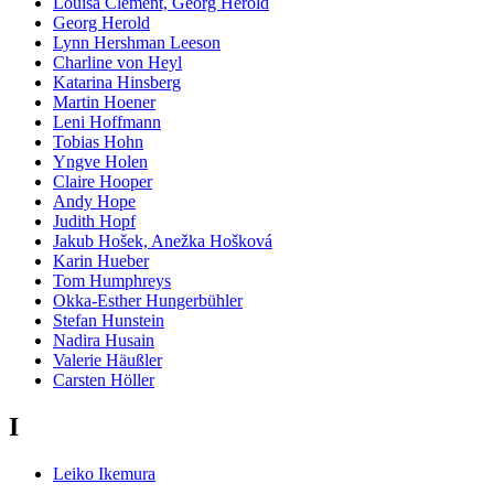
Louisa Clement, Georg Herold
Georg Herold
Lynn Hershman Leeson
Charline von Heyl
Katarina Hinsberg
Martin Hoener
Leni Hoffmann
Tobias Hohn
Yngve Holen
Claire Hooper
Andy Hope
Judith Hopf
Jakub Hošek, Anežka Hošková
Karin Hueber
Tom Humphreys
Okka-Esther Hungerbühler
Stefan Hunstein
Nadira Husain
Valerie Häußler
Carsten Höller
I
Leiko Ikemura