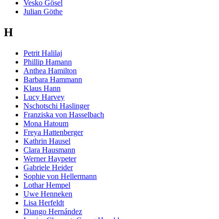
Vesko Gösel
Julian Göthe
H
Petrit Halilaj
Phillip Hamann
Anthea Hamilton
Barbara Hammann
Klaus Hann
Lucy Harvey
Nschotschi Haslinger
Franziska von Hasselbach
Mona Hatoum
Freya Hattenberger
Kathrin Hausel
Clara Hausmann
Werner Haypeter
Gabriele Heider
Sophie von Hellermann
Lothar Hempel
Uwe Henneken
Lisa Herfeldt
Diango Hernández