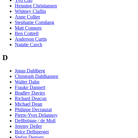
Yvo Cho
Henning Christiansen
Whitney Claflin
Anne Collier
Stephanie Comilang
Matt Connors
Ben Cottrell
Anderson Curtis
Natalie Czech
D
Jonas Dahlberg
Christoph Dahlhausen
Walter Dahn
Frauke Dannert
Bradley Davies
Richard Deacon
Michael Dean
Philippe Decrauzat
Pierre-Yves Delannoy
Dellbrügge / de Moll
Jeremy Deller
Brice Dellsperger
Stefan Demary