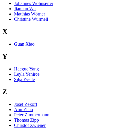
Johannes Wohnseifer
Jiannan Wu
Matthias Wörner
Christine Würmell
X
Guan Xiao
Y
Haegue Yang
Leyla Yenirce
Silja Yvette
Z
Josef Zekoff
Ann Zhao
Peter Zimmermann
Thomas Zipp
Christof Zwiener