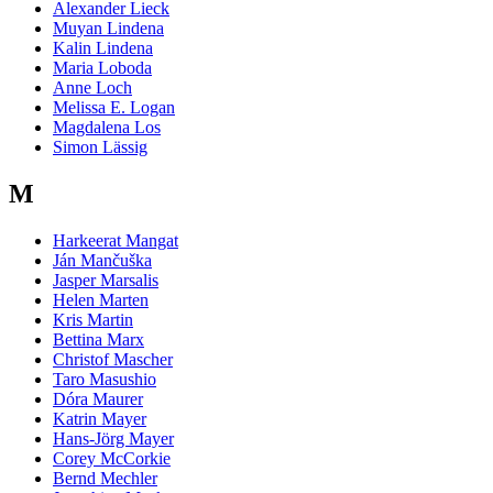
Alexander Lieck
Muyan Lindena
Kalin Lindena
Maria Loboda
Anne Loch
Melissa E. Logan
Magdalena Los
Simon Lässig
M
Harkeerat Mangat
Ján Mančuška
Jasper Marsalis
Helen Marten
Kris Martin
Bettina Marx
Christof Mascher
Taro Masushio
Dóra Maurer
Katrin Mayer
Hans-Jörg Mayer
Corey McCorkie
Bernd Mechler