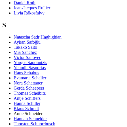
Daniel Roth
Jean-Jacques Rullier
Livia Rákosfalvy
S
Natascha Sadr Haghighian
Aykan Safoğlu
Takako Saito
Mia Sanchez
Victor Sanovec
Yorgos Sapountzis
Yehudit Sasportas
Hans Schabus
Evamaria Schaller
Nora Schattauer
Gerda Scheepers
Thomas Scheibitz
Antje Schiffers
Hanna Schiller
Klaus Schmitt
Anne Schneider
Hannah Schneider
Thorsten Schnorrbusch