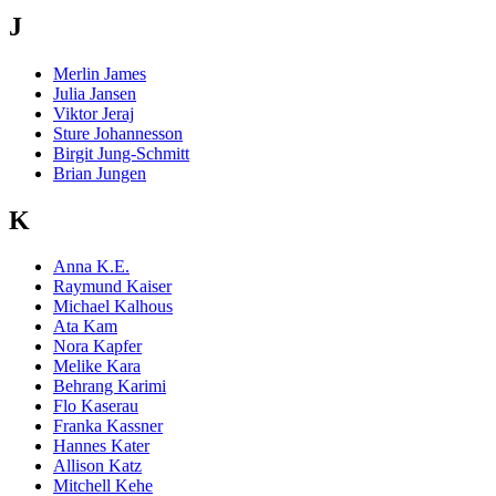
J
Merlin James
Julia Jansen
Viktor Jeraj
Sture Johannesson
Birgit Jung-Schmitt
Brian Jungen
K
Anna K.E.
Raymund Kaiser
Michael Kalhous
Ata Kam
Nora Kapfer
Melike Kara
Behrang Karimi
Flo Kaserau
Franka Kassner
Hannes Kater
Allison Katz
Mitchell Kehe