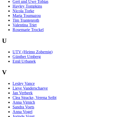
Gert und Uwe Tobias
Hayley Tompkins
Nicola Torke
Maria Toumazou
Tim Trantenroth
Valentina Triet
Rosemarie Trockel
U
UTV (Heimo Zobernig)
Günther Umberg
Emil Urbanek
V
Lesley Vance
Lieve Vanderschaeve
Jan Verbeek
Clea Stracke, Verena Seibt
Anna Virnich
Sandra Voets
Anna Vogel
Jorinde Voigt