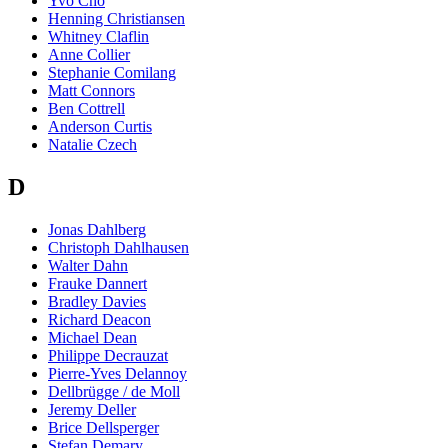
Yvo Cho
Henning Christiansen
Whitney Claflin
Anne Collier
Stephanie Comilang
Matt Connors
Ben Cottrell
Anderson Curtis
Natalie Czech
D
Jonas Dahlberg
Christoph Dahlhausen
Walter Dahn
Frauke Dannert
Bradley Davies
Richard Deacon
Michael Dean
Philippe Decrauzat
Pierre-Yves Delannoy
Dellbrügge / de Moll
Jeremy Deller
Brice Dellsperger
Stefan Demary