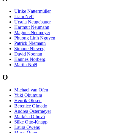
Ulrike Nattermüller
Liam Neff
Ursula Neugebauer
Hartmut Neumann
Magnus Neumeyer
Phuong Linh Nguyen
Patrick Niemann
Simone Nieweg
David Noonan
Hannes Norberg
Martin Noël
O
Michael van Ofen
Yuki Okumura
Henrik Olesen
Berenice Olmedo
Andrea Ostermeyer
Markéta Othová
Silke Otto-Knapp
Laura Owens
Murat Önen