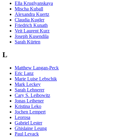
Ella Kruglyanskaya
Mischa Kuball
Alexandra Kuertz
Claudia Kugler
Friedrich Kunath
Veit Laurent Kurz
Joseph Kusendila
Sarah Kürten
L
Matthew Langan-Peck
Eric Lanz
Marie Luise Lebschik
Mark Leckey
Sarah Lehnerer
Cary S. Leibowitz
Jonas Leihener
Kristina Leko
Jochen Lempert
Leorosa
Gabriel Lester
Ghislaine Leung
Paul Levack