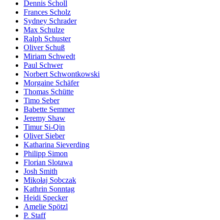
Dennis Scholl
Frances Scholz
Sydney Schrader
Max Schulze
Ralph Schuster
Oliver Schuß
Miriam Schwedt
Paul Schwer
Norbert Schwontkowski
Morgaine Schäfer
Thomas Schütte
Timo Seber
Babette Semmer
Jeremy Shaw
Timur Si-Qin
Oliver Sieber
Katharina Sieverding
Philipp Simon
Florian Slotawa
Josh Smith
Mikołaj Sobczak
Kathrin Sonntag
Heidi Specker
Amelie Spötzl
P. Staff