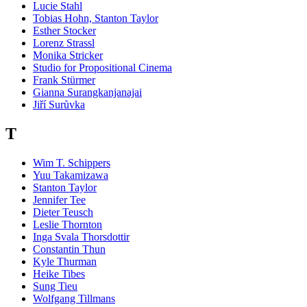
Lucie Stahl
Tobias Hohn, Stanton Taylor
Esther Stocker
Lorenz Strassl
Monika Stricker
Studio for Propositional Cinema
Frank Stürmer
Gianna Surangkanjanajai
Jiří Surůvka
T
Wim T. Schippers
Yuu Takamizawa
Stanton Taylor
Jennifer Tee
Dieter Teusch
Leslie Thornton
Inga Svala Thorsdottir
Constantin Thun
Kyle Thurman
Heike Tibes
Sung Tieu
Wolfgang Tillmans