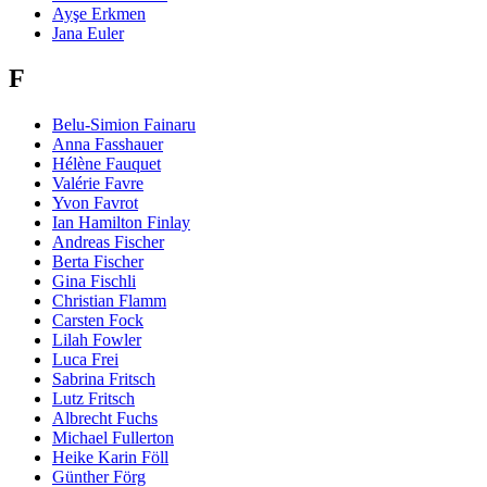
Ayşe Erkmen
Jana Euler
F
Belu-Simion Fainaru
Anna Fasshauer
Hélène Fauquet
Valérie Favre
Yvon Favrot
Ian Hamilton Finlay
Andreas Fischer
Berta Fischer
Gina Fischli
Christian Flamm
Carsten Fock
Lilah Fowler
Luca Frei
Sabrina Fritsch
Lutz Fritsch
Albrecht Fuchs
Michael Fullerton
Heike Karin Föll
Günther Förg