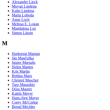
Alexander Lieck
Muyan Lindena
Kalin Lindena
Maria Loboda
Anne Loch
Melissa E. Logan
Magdalena Los
Simon Lässig
M
Harkeerat Mangat
Ján Mančuška
Jasper Marsalis
Helen Marten
Kris Martin
Bettina Marx
Christof Mascher
Taro Masushio
Dóra Maurer
Katrin Mayer
Hans-Jörg Mayer
Corey McCorkie
Bernd Mechler