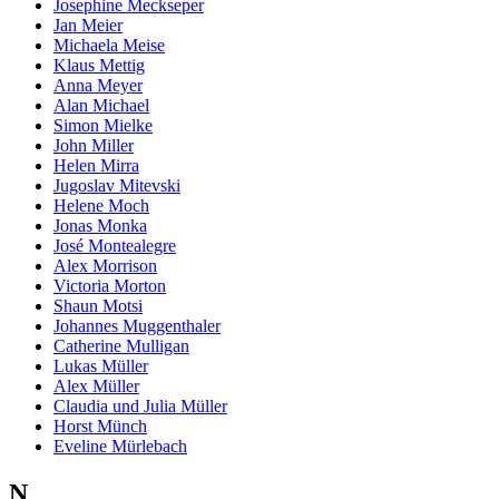
Josephine Meckseper
Jan Meier
Michaela Meise
Klaus Mettig
Anna Meyer
Alan Michael
Simon Mielke
John Miller
Helen Mirra
Jugoslav Mitevski
Helene Moch
Jonas Monka
José Montealegre
Alex Morrison
Victoria Morton
Shaun Motsi
Johannes Muggenthaler
Catherine Mulligan
Lukas Müller
Alex Müller
Claudia und Julia Müller
Horst Münch
Eveline Mürlebach
N