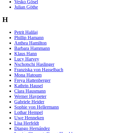
Vesko Gösel
Julian Göthe
H
Petrit Halilaj
Phillip Hamann
Anthea Hamilton
Barbara Hammann
Klaus Hann
Lucy Harvey
Nschotschi Haslinger
Franziska von Hasselbach
Mona Hatoum
Freya Hattenberger
Kathrin Hausel
Clara Hausmann
Werner Haypeter
Gabriele Heider
Sophie von Hellermann
Lothar Hempel
Uwe Henneken
Lisa Herfeldt
Diango Hernández