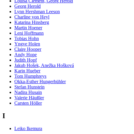
Louisa Clement, Georg Herold
Georg Herold
Lynn Hershman Leeson
Charline von Heyl
Katarina Hinsberg
Martin Hoener
Leni Hoffmann
Tobias Hohn
Yngve Holen
Claire Hooper
Andy Hope
Judith Hopf
Jakub Hošek, Anežka Hošková
Karin Hueber
Tom Humphreys
Okka-Esther Hungerbühler
Stefan Hunstein
Nadira Husain
Valerie Häußler
Carsten Höller
I
Leiko Ikemura