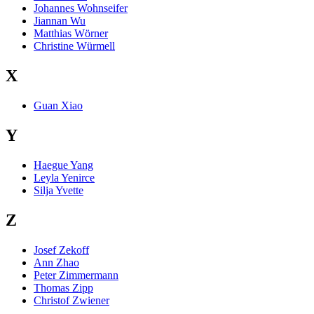
Johannes Wohnseifer
Jiannan Wu
Matthias Wörner
Christine Würmell
X
Guan Xiao
Y
Haegue Yang
Leyla Yenirce
Silja Yvette
Z
Josef Zekoff
Ann Zhao
Peter Zimmermann
Thomas Zipp
Christof Zwiener