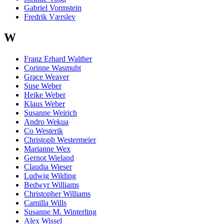
Gabriel Vormstein
Fredrik Værslev
W
Franz Erhard Walther
Corinne Wasmuht
Grace Weaver
Suse Weber
Heike Weber
Klaus Weber
Susanne Weirich
Andro Wekua
Co Westerik
Christoph Westermeier
Marianne Wex
Gernot Wieland
Claudia Wieser
Ludwig Wilding
Bedwyr Williams
Christopher Williams
Camilla Wills
Susanne M. Winterling
Alex Wissel