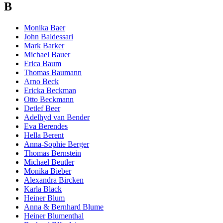
B
Monika Baer
John Baldessari
Mark Barker
Michael Bauer
Erica Baum
Thomas Baumann
Arno Beck
Ericka Beckman
Otto Beckmann
Detlef Beer
Adelhyd van Bender
Eva Berendes
Hella Berent
Anna-Sophie Berger
Thomas Bernstein
Michael Beutler
Monika Bieber
Alexandra Bircken
Karla Black
Heiner Blum
Anna & Bernhard Blume
Heiner Blumenthal