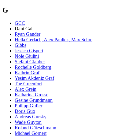
G
GCC
Dani Gal
Ryan Gander
Hella Gerlach, Alex Paulick, Max Schre
Gibbs
Jessica Gispert
Nöle Giulini
Stefani Glauber
Rochelle Goldberg
Kathrin Graf
Yesim Akdeniz Graf
Tue Greenfort
Alex Grein
Katharina Grosse
Gesine Grundmann
Philipp Gufler
Doris Guo
Andreas Gursky
Wade Guyton
Roland Gätzschmann
Michael Görnert