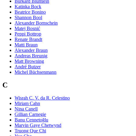
Burkard Blümlein
Katinka Bock
Beatrice Bonino
Shannon Bool
Alexander Bornschein
Matej Bosnić
Peppi Bottrop
Renate Brandt
Matti Braun
Alexander Braun
Andreas Breunig
Matt Browning
André Butzer
Michel Büchsenmann
C
Wisrah C. V. da R. Celestino
Miriam Cahn
Nina Canell
Gillian Carnegie
Banu Cennetoğlu
Marvin Gaye Chetwynd
Truong Que Chi