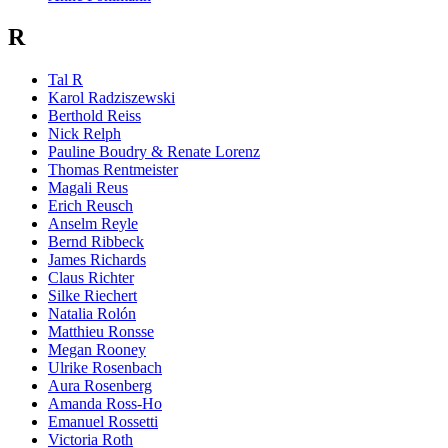
R
Tal R
Karol Radziszewski
Berthold Reiss
Nick Relph
Pauline Boudry & Renate Lorenz
Thomas Rentmeister
Magali Reus
Erich Reusch
Anselm Reyle
Bernd Ribbeck
James Richards
Claus Richter
Silke Riechert
Natalia Rolón
Matthieu Ronsse
Megan Rooney
Ulrike Rosenbach
Aura Rosenberg
Amanda Ross-Ho
Emanuel Rossetti
Victoria Roth