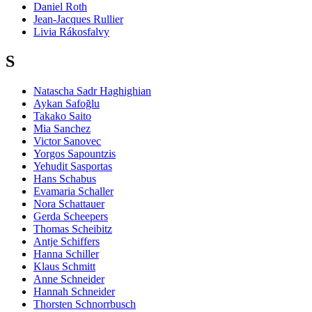
Daniel Roth
Jean-Jacques Rullier
Livia Rákosfalvy
S
Natascha Sadr Haghighian
Aykan Safoğlu
Takako Saito
Mia Sanchez
Victor Sanovec
Yorgos Sapountzis
Yehudit Sasportas
Hans Schabus
Evamaria Schaller
Nora Schattauer
Gerda Scheepers
Thomas Scheibitz
Antje Schiffers
Hanna Schiller
Klaus Schmitt
Anne Schneider
Hannah Schneider
Thorsten Schnorrbusch