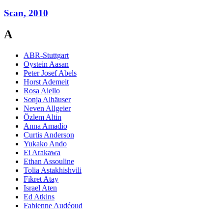
Scan, 2010
A
ABR-Stuttgart
Oystein Aasan
Peter Josef Abels
Horst Ademeit
Rosa Aiello
Sonja Alhäuser
Neven Allgeier
Özlem Altin
Anna Amadio
Curtis Anderson
Yukako Ando
Ei Arakawa
Ethan Assouline
Tolia Astakhishvili
Fikret Atay
Israel Aten
Ed Atkins
Fabienne Audéoud