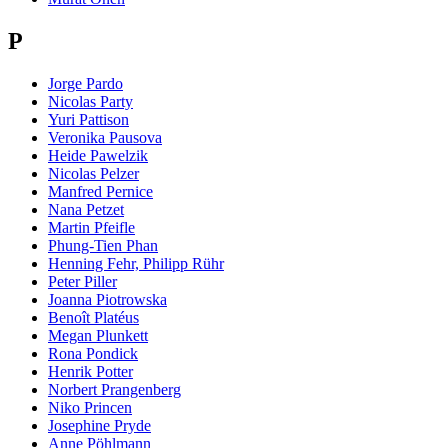
P
Jorge Pardo
Nicolas Party
Yuri Pattison
Veronika Pausova
Heide Pawelzik
Nicolas Pelzer
Manfred Pernice
Nana Petzet
Martin Pfeifle
Phung-Tien Phan
Henning Fehr, Philipp Rühr
Peter Piller
Joanna Piotrowska
Benoît Platéus
Megan Plunkett
Rona Pondick
Henrik Potter
Norbert Prangenberg
Niko Princen
Josephine Pryde
Anne Pöhlmann