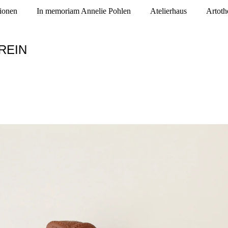
tionen
In memoriam Annelie Pohlen
Atelierhaus
Artoth
REIN