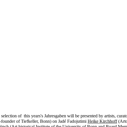
 selection of
this years's Jahresgaben will be presented by artists, curat
-founder of Tiefkeller, Bonn) on
Jadé Fadojutimi
Heike Kirchhoff
(Art
Münch
(Art historical Institute of the University of Bonn and Board M