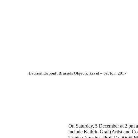
Laurent Dupont, Brussels Objects, Zavel – Sablon, 2017
On
Saturday, 5 December at 2 pm
a
include
Kathrin Graf
(Artist and Co
Tamina Amadyar
Prof. Dr. Birgit 