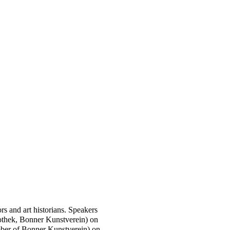
ors and art historians. Speakers
othek, Bonner Kunstverein) on
ember of Bonner Kunstverein) on