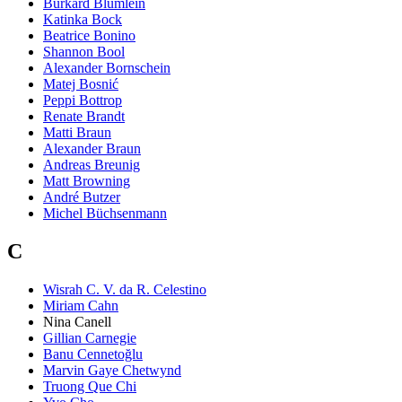
Burkard Blümlein
Katinka Bock
Beatrice Bonino
Shannon Bool
Alexander Bornschein
Matej Bosnić
Peppi Bottrop
Renate Brandt
Matti Braun
Alexander Braun
Andreas Breunig
Matt Browning
André Butzer
Michel Büchsenmann
C
Wisrah C. V. da R. Celestino
Miriam Cahn
Nina Canell
Gillian Carnegie
Banu Cennetoğlu
Marvin Gaye Chetwynd
Truong Que Chi