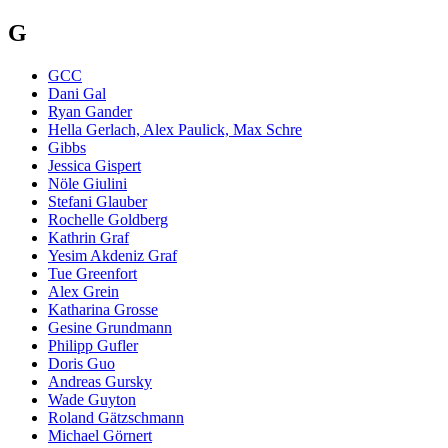
G
GCC
Dani Gal
Ryan Gander
Hella Gerlach, Alex Paulick, Max Schre
Gibbs
Jessica Gispert
Nöle Giulini
Stefani Glauber
Rochelle Goldberg
Kathrin Graf
Yesim Akdeniz Graf
Tue Greenfort
Alex Grein
Katharina Grosse
Gesine Grundmann
Philipp Gufler
Doris Guo
Andreas Gursky
Wade Guyton
Roland Gätzschmann
Michael Görnert