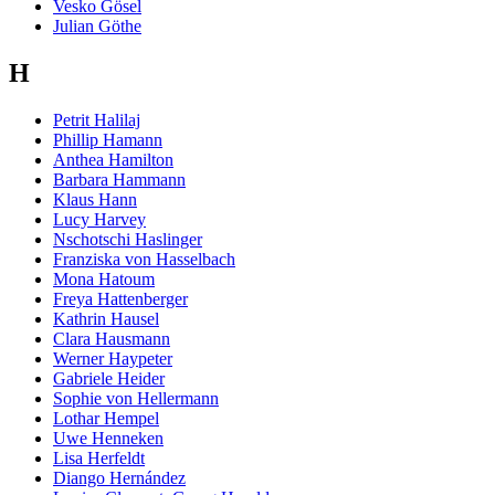
Vesko Gösel
Julian Göthe
H
Petrit Halilaj
Phillip Hamann
Anthea Hamilton
Barbara Hammann
Klaus Hann
Lucy Harvey
Nschotschi Haslinger
Franziska von Hasselbach
Mona Hatoum
Freya Hattenberger
Kathrin Hausel
Clara Hausmann
Werner Haypeter
Gabriele Heider
Sophie von Hellermann
Lothar Hempel
Uwe Henneken
Lisa Herfeldt
Diango Hernández