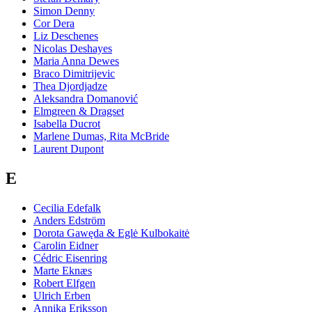
Simon Denny
Cor Dera
Liz Deschenes
Nicolas Deshayes
Maria Anna Dewes
Braco Dimitrijevic
Thea Djordjadze
Aleksandra Domanović
Elmgreen & Dragset
Isabella Ducrot
Marlene Dumas, Rita McBride
Laurent Dupont
E
Cecilia Edefalk
Anders Edström
Dorota Gawęda & Eglė Kulbokaitė
Carolin Eidner
Cédric Eisenring
Marte Eknæs
Robert Elfgen
Ulrich Erben
Annika Eriksson