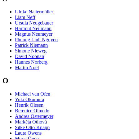
Ulrike Nattermüller
Liam Neff
Ursula Neugebauer
Hartmut Neumann
Magnus Neumeyer
Phuong Linh Nguyen
Patrick Niemann
Simone Nieweg
David Noonan
Hannes Norberg
Martin Noël
O
Michael van Ofen
Yuki Okumura
Henrik Olesen
Berenice Olmedo
Andrea Ostermeyer
Markéta Othová
Silke Otto-Knapp
Laura Owens
Murat Önen