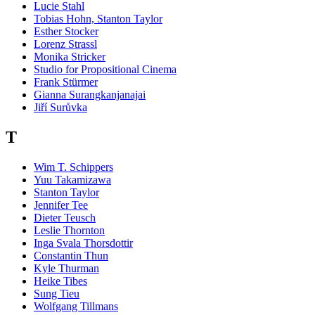
Lucie Stahl
Tobias Hohn, Stanton Taylor
Esther Stocker
Lorenz Strassl
Monika Stricker
Studio for Propositional Cinema
Frank Stürmer
Gianna Surangkanjanajai
Jiří Surůvka
T
Wim T. Schippers
Yuu Takamizawa
Stanton Taylor
Jennifer Tee
Dieter Teusch
Leslie Thornton
Inga Svala Thorsdottir
Constantin Thun
Kyle Thurman
Heike Tibes
Sung Tieu
Wolfgang Tillmans