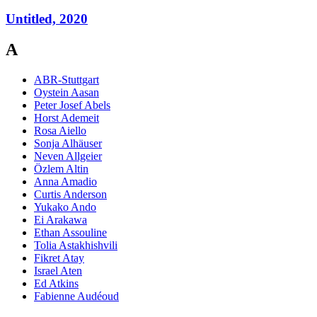
Untitled, 2020
A
ABR-Stuttgart
Oystein Aasan
Peter Josef Abels
Horst Ademeit
Rosa Aiello
Sonja Alhäuser
Neven Allgeier
Özlem Altin
Anna Amadio
Curtis Anderson
Yukako Ando
Ei Arakawa
Ethan Assouline
Tolia Astakhishvili
Fikret Atay
Israel Aten
Ed Atkins
Fabienne Audéoud