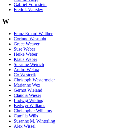
Gabriel Vormstein
Fredrik Værslev
W
Franz Erhard Walther
Corinne Wasmuht
Grace Weaver
Suse Weber
Heike Weber
Klaus Weber
Susanne Weirich
Andro Wekua
Co Westerik
Christoph Westermeier
Marianne Wex
Gernot Wieland
Claudia Wieser
Ludwig Wilding
Bedwyr Williams
Christopher Williams
Camilla Wills
Susanne M. Winterling
Alex Wissel