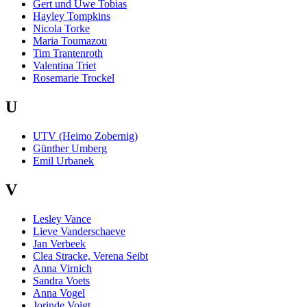
Gert und Uwe Tobias
Hayley Tompkins
Nicola Torke
Maria Toumazou
Tim Trantenroth
Valentina Triet
Rosemarie Trockel
U
UTV (Heimo Zobernig)
Günther Umberg
Emil Urbanek
V
Lesley Vance
Lieve Vanderschaeve
Jan Verbeek
Clea Stracke, Verena Seibt
Anna Virnich
Sandra Voets
Anna Vogel
Jorinde Voigt