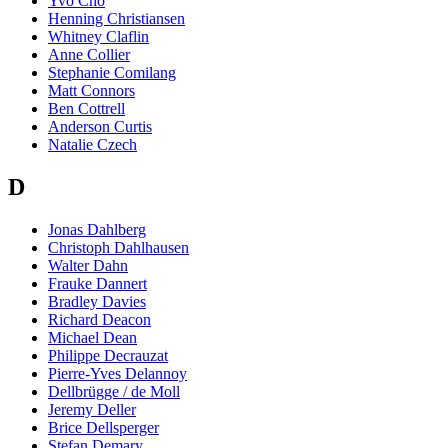
Yvo Cho
Henning Christiansen
Whitney Claflin
Anne Collier
Stephanie Comilang
Matt Connors
Ben Cottrell
Anderson Curtis
Natalie Czech
D
Jonas Dahlberg
Christoph Dahlhausen
Walter Dahn
Frauke Dannert
Bradley Davies
Richard Deacon
Michael Dean
Philippe Decrauzat
Pierre-Yves Delannoy
Dellbrügge / de Moll
Jeremy Deller
Brice Dellsperger
Stefan Demary