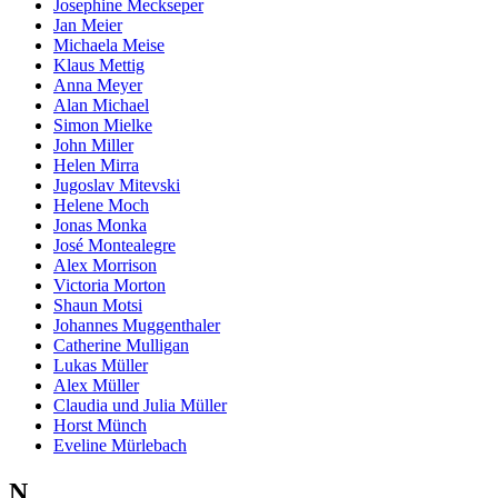
Josephine Meckseper
Jan Meier
Michaela Meise
Klaus Mettig
Anna Meyer
Alan Michael
Simon Mielke
John Miller
Helen Mirra
Jugoslav Mitevski
Helene Moch
Jonas Monka
José Montealegre
Alex Morrison
Victoria Morton
Shaun Motsi
Johannes Muggenthaler
Catherine Mulligan
Lukas Müller
Alex Müller
Claudia und Julia Müller
Horst Münch
Eveline Mürlebach
N