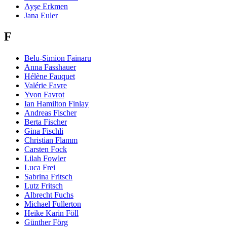
Ayşe Erkmen
Jana Euler
F
Belu-Simion Fainaru
Anna Fasshauer
Hélène Fauquet
Valérie Favre
Yvon Favrot
Ian Hamilton Finlay
Andreas Fischer
Berta Fischer
Gina Fischli
Christian Flamm
Carsten Fock
Lilah Fowler
Luca Frei
Sabrina Fritsch
Lutz Fritsch
Albrecht Fuchs
Michael Fullerton
Heike Karin Föll
Günther Förg