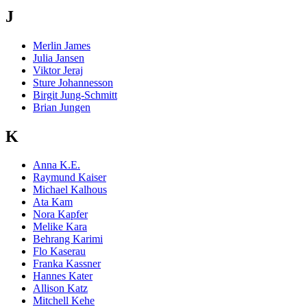
J
Merlin James
Julia Jansen
Viktor Jeraj
Sture Johannesson
Birgit Jung-Schmitt
Brian Jungen
K
Anna K.E.
Raymund Kaiser
Michael Kalhous
Ata Kam
Nora Kapfer
Melike Kara
Behrang Karimi
Flo Kaserau
Franka Kassner
Hannes Kater
Allison Katz
Mitchell Kehe