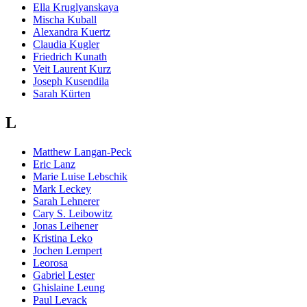
Ella Kruglyanskaya
Mischa Kuball
Alexandra Kuertz
Claudia Kugler
Friedrich Kunath
Veit Laurent Kurz
Joseph Kusendila
Sarah Kürten
L
Matthew Langan-Peck
Eric Lanz
Marie Luise Lebschik
Mark Leckey
Sarah Lehnerer
Cary S. Leibowitz
Jonas Leihener
Kristina Leko
Jochen Lempert
Leorosa
Gabriel Lester
Ghislaine Leung
Paul Levack