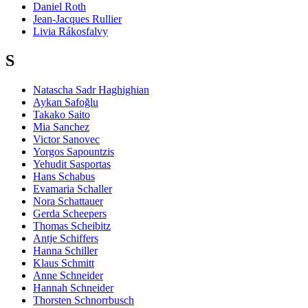
Daniel Roth
Jean-Jacques Rullier
Livia Rákosfalvy
S
Natascha Sadr Haghighian
Aykan Safoğlu
Takako Saito
Mia Sanchez
Victor Sanovec
Yorgos Sapountzis
Yehudit Sasportas
Hans Schabus
Evamaria Schaller
Nora Schattauer
Gerda Scheepers
Thomas Scheibitz
Antje Schiffers
Hanna Schiller
Klaus Schmitt
Anne Schneider
Hannah Schneider
Thorsten Schnorrbusch