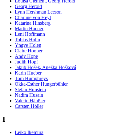
Louisa Clement, Georg Herold
Georg Herold
Lynn Hershman Leeson
Charline von Heyl
Katarina Hinsberg
Martin Hoener
Leni Hoffmann
Tobias Hohn
Yngve Holen
Claire Hooper
Andy Hope
Judith Hopf
Jakub Hošek, Anežka Hošková
Karin Hueber
Tom Humphreys
Okka-Esther Hungerbühler
Stefan Hunstein
Nadira Husain
Valerie Häußler
Carsten Höller
I
Leiko Ikemura