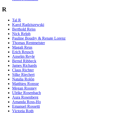
R
Tal R
Karol Radziszewski
Berthold Reiss
Nick Relph
Pauline Boudry & Renate Lorenz
Thomas Rentmeister
Magali Reus
Erich Reusch
Anselm Reyle
Bernd Ribbeck
James Richards
Claus Richter
Silke Riechert
Natalia Rolón
Matthieu Ronsse
Megan Rooney
Ulrike Rosenbach
Aura Rosenberg
Amanda Ross-Ho
Emanuel Rossetti
Victoria Roth