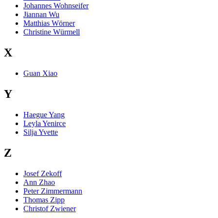
Johannes Wohnseifer
Jiannan Wu
Matthias Wörner
Christine Würmell
X
Guan Xiao
Y
Haegue Yang
Leyla Yenirce
Silja Yvette
Z
Josef Zekoff
Ann Zhao
Peter Zimmermann
Thomas Zipp
Christof Zwiener