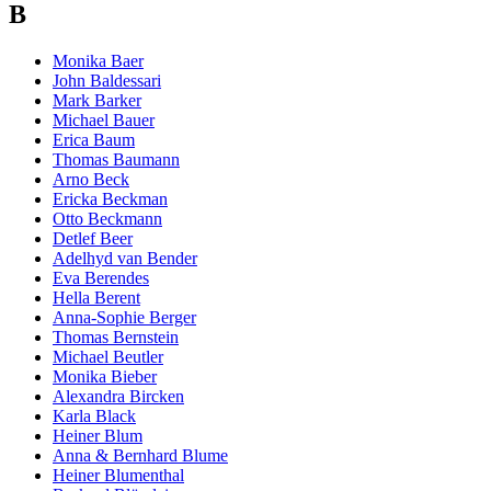
B
Monika Baer
John Baldessari
Mark Barker
Michael Bauer
Erica Baum
Thomas Baumann
Arno Beck
Ericka Beckman
Otto Beckmann
Detlef Beer
Adelhyd van Bender
Eva Berendes
Hella Berent
Anna-Sophie Berger
Thomas Bernstein
Michael Beutler
Monika Bieber
Alexandra Bircken
Karla Black
Heiner Blum
Anna & Bernhard Blume
Heiner Blumenthal