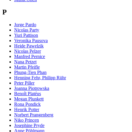
P
Jorge Pardo
Nicolas Party
Yuri Pattison
Veronika Pausova
Heide Pawelzik
Nicolas Pelzer
Manfred Pernice
Nana Petzet
Martin Pfeifle
Phung-Tien Phan
Henning Fehr, Philipp Rühr
Peter Piller
Joanna Piotrowska
Benoît Platéus
Megan Plunkett
Rona Pondick
Henrik Potter
Norbert Prangenberg
Niko Princen
Josephine Pryde
Anne Pöhlmann