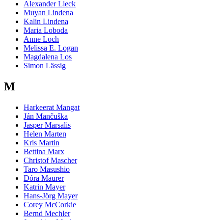
Alexander Lieck
Muyan Lindena
Kalin Lindena
Maria Loboda
Anne Loch
Melissa E. Logan
Magdalena Los
Simon Lässig
M
Harkeerat Mangat
Ján Mančuška
Jasper Marsalis
Helen Marten
Kris Martin
Bettina Marx
Christof Mascher
Taro Masushio
Dóra Maurer
Katrin Mayer
Hans-Jörg Mayer
Corey McCorkie
Bernd Mechler