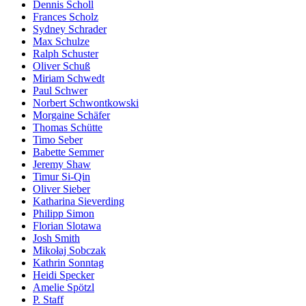
Dennis Scholl
Frances Scholz
Sydney Schrader
Max Schulze
Ralph Schuster
Oliver Schuß
Miriam Schwedt
Paul Schwer
Norbert Schwontkowski
Morgaine Schäfer
Thomas Schütte
Timo Seber
Babette Semmer
Jeremy Shaw
Timur Si-Qin
Oliver Sieber
Katharina Sieverding
Philipp Simon
Florian Slotawa
Josh Smith
Mikołaj Sobczak
Kathrin Sonntag
Heidi Specker
Amelie Spötzl
P. Staff