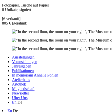
Fotopapier, Tusche auf Papier
8 Unikate, signiert
[6 verkauft]
805 € (gerahmt)
Ausstellungen
Veranstaltungen
Jahresgaben
Publikationen
In memoriam Annelie Pohlen
Atelierhaus
Artothek
Mitgliedschaft
Newsletter
Über Uns
En
De
En
De