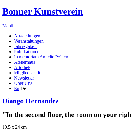
Bonner Kunstverein
Menü
Ausstellungen
Veranstaltungen
Jahresgaben
Publikationen
In memoriam Annelie Pohlen
Atelierhaus
Artothek
Mitgliedschaft
Newsletter
Über Uns
En
De
Diango Hernández
"In the second floor, the room on your ri
19,5 x 24 cm